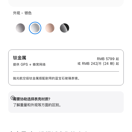
外观 - 银色
深
玫
亮
空
瑰
黑
银色
灰
金
色
色
色
钛金属
RMB 5799
起
或 RMB 242/月 (24 期) 起
提供 GPS + 蜂窝网络
抛光航空级钛金属搭配耐用的蓝宝石玻璃表镜。
需要协助选择表壳材质？
展
了解重量和外观等方面的区别。
开