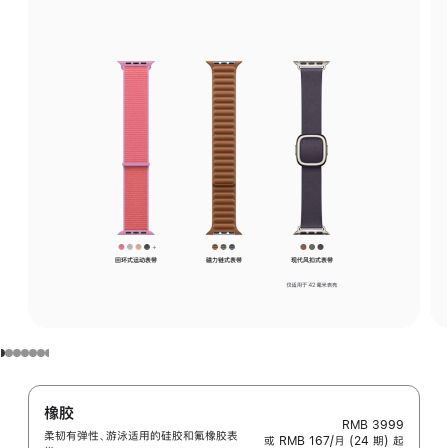
橡胶
RMB 3999
柔韧有弹性、游泳适用的硅胶和氟橡胶表
或 RMB 167/月 (24 期) 起