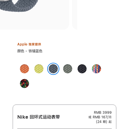
Apple 独家提供
选
颜色 - 铁锚蓝色
择
颜
姜
霓
灰
午
彩
色:
黄
虹
绿
夜
虹
铁锚蓝色
末
黄
色
色
版
Black
色
色
Unity
-
Unity
Connection
RMB 3999
Nike 回环式运动表带
或 RMB 167/月
(24 期) 起