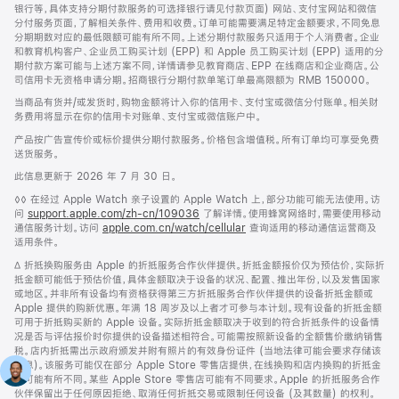
银行等，具体支持分期付款服务的可选择银行请见付款页面) 网站、支付宝网站和微信
分付服务页面，了解相关条件、费用和收费。订单可能需要满足特定金额要求，不同免息
分期期数对应的最低限额可能有所不同。上述分期付款服务只适用于个人消费者。企业
和教育机构客户、企业员工购买计划 (EPP) 和 Apple 员工购买计划 (EPP) 适用的分
期付款方案可能与上述方案不同，详情请参见教育商店、EPP 在线商店和企业商店。公
司信用卡无资格申请分期。招商银行分期付款单笔订单最高限额为 RMB 150000。
当商品有货并/或发货时，购物金额将计入你的信用卡、支付宝或微信分付账单。相关财
务费用将显示在你的信用卡对账单、支付宝或微信账户中。
产品按广告宣传价或标价提供分期付款服务。价格包含增值税。所有订单均可享受免费
送货服务。
此信息更新于 2026 年 7 月 30 日。
脚
◊◊ 在经过 Apple Watch 亲子设置的 Apple Watch 上，部分功能可能无法使用。访
注
问
support.apple.com/zh-cn/109036
(在
了解详情。使用蜂窝网络时，需要使用移动
通信服务计划。访问
apple.com.cn/watch/cellular
新
查询适用的移动通信运营商及
适用条件。
窗
口
脚
∆ 折抵换购服务由 Apple 的折抵服务合作伙伴提供。折抵金额报价仅为预估价，实际折
中
注
抵金额可能低于预估价值，具体金额取决于设备的状况、配置、推出年份，以及发售国家
打
或地区。并非所有设备均有资格获得第三方折抵服务合作伙伴提供的设备折抵金额或
开)
Apple 提供的购新优惠。年满 18 周岁及以上者才可参与本计划。现有设备的折抵金额
可用于折抵购买新的 Apple 设备。实际折抵金额取决于收到的符合折抵条件的设备情
况是否与评估报价时你提供的设备描述相符合。可能需按照新设备的全额售价缴纳销售
税。店内折抵需出示政府颁发并附有照片的有效身份证件 (当地法律可能会要求存储该
信息)。该服务可能仅在部分 Apple Store 零售店提供，在线换购和店内换购的折抵金
额可能有所不同。某些 Apple Store 零售店可能有不同要求。Apple 的折抵服务合作
伙伴保留出于任何原因拒绝、取消任何折抵交易或限制任何设备 (及其数量) 的权利。