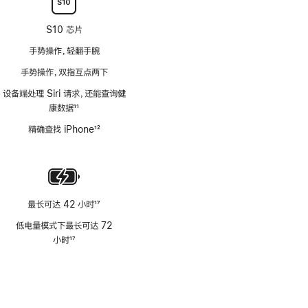
S10 芯片
手势操作，轻翻手腕
手势操作，双指互点两下
设备端处理 Siri 请求，还能查询健
康数据
11
脚
精确查找 iPhone
12
注
脚
注
最长可达 42 小时
17
脚
低电量模式下最长可达 72
注
小时
17
脚
注