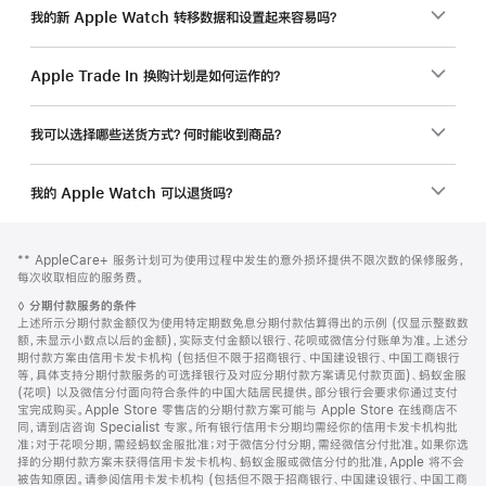
我的新 Apple Watch 转移数据和设置起来容易吗？
Apple Trade In 换购计划是如何运作的？
我可以选择哪些送货方式？何时能收到商品？
我的 Apple Watch 可以退货吗？
网
脚
脚
** AppleCare+ 服务计划可为使用过程中发生的意外损坏提供不限次数的保修服务，
注
页
注
每次收取相应的服务费。
页
脚
◊
分期付款服务的条件
脚
注
上述所示分期付款金额仅为使用特定期数免息分期付款估算得出的示例 (仅显示整数数
额，未显示小数点以后的金额)，实际支付金额以银行、花呗或微信分付账单为准。上述分
期付款方案由信用卡发卡机构 (包括但不限于招商银行、中国建设银行、中国工商银行
等，具体支持分期付款服务的可选择银行及对应分期付款方案请见付款页面)、蚂蚁金服
(花呗) 以及微信分付面向符合条件的中国大陆居民提供。部分银行会要求你通过支付
宝完成购买。Apple Store 零售店的分期付款方案可能与 Apple Store 在线商店不
同，请到店咨询 Specialist 专家。所有银行信用卡分期均需经你的信用卡发卡机构批
准；对于花呗分期，需经蚂蚁金服批准；对于微信分付分期，需经微信分付批准。如果你选
择的分期付款方案未获得信用卡发卡机构、蚂蚁金服或微信分付的批准，Apple 将不会
被告知原因。请参阅信用卡发卡机构 (包括但不限于招商银行、中国建设银行、中国工商