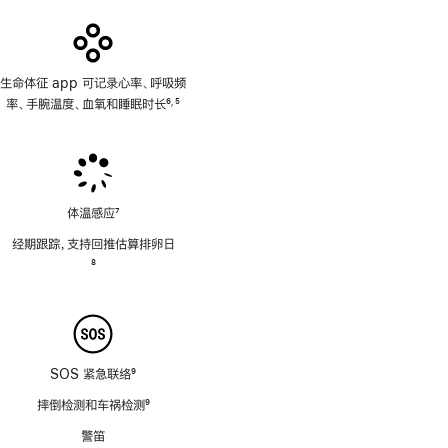
生命体征 app 可记录心率、呼吸频
率、手腕温度、血氧和睡眠时长
6
5
,
脚
脚
注
注
体温感应
7
脚
经期跟踪，支持回推估算排卵日
注
脚
8
注
SOS 紧急联络
9
脚
摔倒检测和车祸检测
9
注
脚
警笛
注