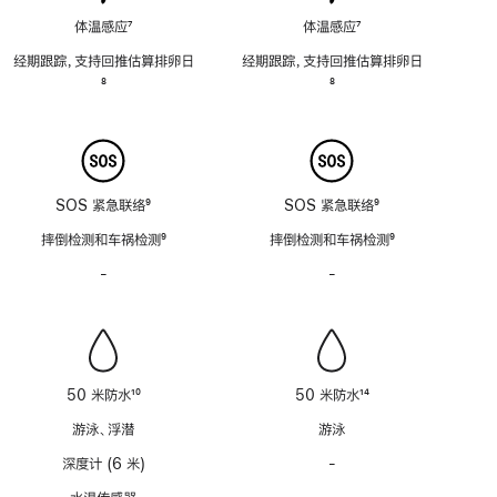
体温感应
7
体温感应
7
脚
脚
经期跟踪，支持回推估算排卵日
经期跟踪，支持回推估算排卵日
注
注
脚
8
脚
8
注
注
SOS 紧急联络
9
SOS 紧急联络
9
脚
脚
摔倒检测和车祸检测
9
摔倒检测和车祸检测
9
注
注
脚
脚
-
警
-
警
注
注
笛
笛
功
功
能
能
不
不
适
适
50 米防水
10
50 米防水
14
用
用
脚
脚
游泳、浮潜
游泳
注
注
深度计 (6 米)
-
深
度