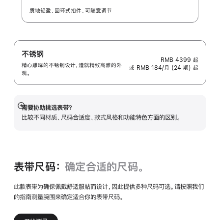
质地轻盈、回环式扣件、可随意调节
不锈钢
RMB 4399
起
精心雕琢的不锈钢设计，造就精致高雅的外
或 RMB 184/月 (24 期) 起
观。
需要协助挑选表带？
展
比较不同材质、尺码合适度、款式风格和功能特色方面的区别。
开
表带尺码：
确定合适的尺码。
此款表带为确保佩戴舒适服帖而设计，因此提供多种尺码可选。请按照我们
的指南测量腕围来确定适合你的表带尺码。