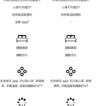
心率过高或过低时的预警提示
心率过高或过低时的预警提示
注
心
心律不齐提示
4
心律不齐提示
4
电
脚
脚
图
低有氧适能通知
低有氧适能通知
注
注
房
血氧 app
5
-
血
颤
脚
氧
提
注
app
示
功
软
能
件
不
功
睡眠跟踪
睡眠跟踪
适
能
睡眠评分
睡眠评分
用
不
适
用
生命体征 app 可记录心率、呼吸频
生命体征 app 可记录心率、呼吸
率、手腕温度、血氧和睡眠时长
6
5
频率、手腕温度和睡眠时长
6
,
脚
脚
脚
注
注
注