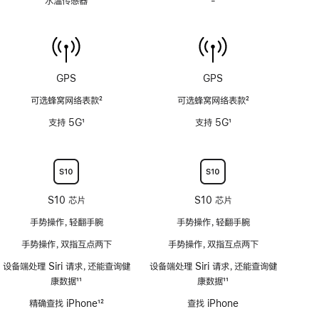
水温传感器
-
水
计
温
(支
传
持
感
6
器
米
功
GPS
GPS
水
能
深)
可选蜂窝网络表款
2
可选蜂窝网络表款
2
不
功
脚
脚
适
支持 5G
1
支持 5G
1
能
注
注
用
脚
脚
不
注
注
适
用
S10 芯片
S10 芯片
手势操作，轻翻手腕
手势操作，轻翻手腕
手势操作，双指互点两下
手势操作，双指互点两下
设备端处理 Siri 请求，还能查询健
设备端处理 Siri 请求，还能查询健
康数据
11
康数据
11
脚
脚
精确查找 iPhone
12
查找 iPhone
注
注
脚