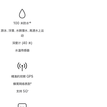
100 米防水
16
脚
游泳、浮潜、水肺潜水、高速水上运
注
动
深度计 (40 米)
水温传感器
精准的双频 GPS
蜂窝网络表款
2
脚
支持 5G
1
注
脚
注