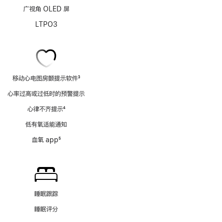
广视角 OLED 屏
LTPO3
移动心电图房颤提示软件
3
脚
心率过高或过低时的预警提示
注
心律不齐提示
4
脚
低有氧适能通知
注
血氧 app
5
脚
注
睡眠跟踪
睡眠评分