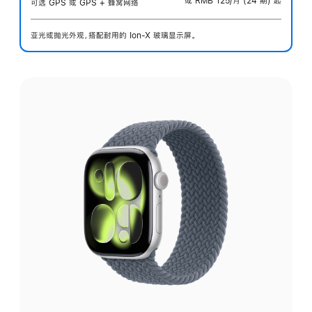
或 RMB 125/月 (24 期) 起
可选 GPS 或 GPS + 蜂窝网络
亚光或抛光外观，搭配耐用的 Ion-X 玻璃显示屏。
选
择
外
观: