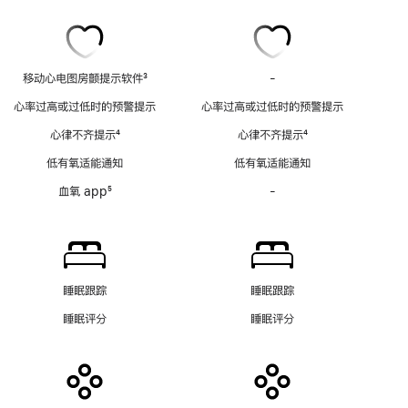
移动心电图房颤提示软件
3
-
移
脚
动
心率过高或过低时的预警提示
心率过高或过低时的预警提示
注
心
心律不齐提示
4
心律不齐提示
4
电
脚
脚
图
低有氧适能通知
低有氧适能通知
注
注
房
血氧 app
5
-
血
颤
脚
氧
提
注
app
示
功
软
能
件
不
功
睡眠跟踪
睡眠跟踪
适
能
睡眠评分
睡眠评分
用
不
适
用