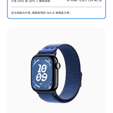
或 RMB 125/月 (24 期) 起
可选 GPS 或 GPS + 蜂窝网络
亚光或抛光外观，搭配耐用的 Ion-X 玻璃显示屏。
选
择
外
观: