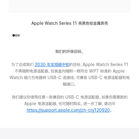
Apple Watch Series 11 亮黑色铝金属表壳
我们的环保目标。
为了达成我们
2030 年实现碳中和
(在
的目标，Apple Watch Series 11
不再随附电源适配器。包装盒内随附一根符合 WPT 标准的 Apple
新
Watch 磁力充电器转 USB-C 连接线，可兼容 USB-C 电源适配器和电
窗
脑端口。
口
中
我们建议你使用任意一款兼容的 USB-C 电源适配器。如果你需要新的
打
Apple 电源适配器，也可随时购买。进一步了解，请访问
开)
https://support.apple.com/zh-cn/120920
(在
。
新
窗
口
中