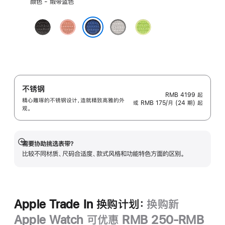
颜色 - 缎带蓝色
择
颜
午
山
朦
荧
色:
夜
霞
胧
光
缎带蓝色
黑
粉
灰
黄
色
色
色
绿
色
不锈钢
RMB 4199
起
精心雕琢的不锈钢设计，造就精致高雅的外
或 RMB 175/月 (24 期) 起
观。
需要协助挑选表带？
展
比较不同材质、尺码合适度、款式风格和功能特色方面的区别。
开
Apple Trade In 换购计划：
换购新
Apple Watch 可优惠 RMB 250-RMB