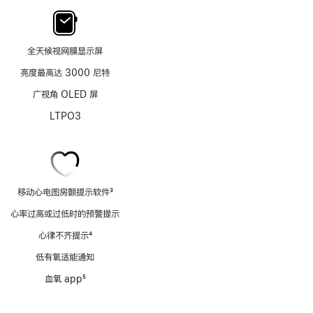
全天候视网膜显示屏
亮度最高达 3000 尼特
广视角 OLED 屏
LTPO3
移动心电图房颤提示软件
3
脚
心率过高或过低时的预警提示
注
心律不齐提示
4
脚
低有氧适能通知
注
血氧 app
5
脚
注