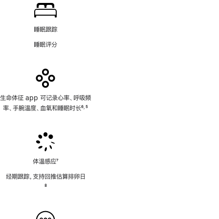
睡眠跟踪
睡眠评分
生命体征 app 可记录心率、呼吸频
率、手腕温度、血氧和睡眠时长
6
5
,
脚
脚
注
注
体温感应
7
脚
经期跟踪，支持回推估算排卵日
注
脚
8
注