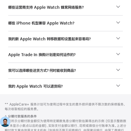
哪些运营商支持 Apple Watch 蜂窝网络服务？
哪些 iPhone 机型兼容 Apple Watch？
我的新 Apple Watch 转移数据和设置起来容易吗？
Apple Trade In 换购计划是如何运作的？
我可以选择哪些送货方式？何时能收到商品？
我的 Apple Watch 可以退货吗？
网
脚
脚
** AppleCare+ 服务计划可为使用过程中发生的意外损坏提供不限次数的保修服务，
注
页
注
每次收取相应的服务费。
页
脚
◊
分期付款服务的条件
脚
注
上述所示分期付款金额仅为使用特定期数免息分期付款估算得出的示例 (仅显示整数数
额，未显示小数点以后的金额)，实际支付金额以银行、花呗或微信分付账单为准。上述分
期付款方案由信用卡发卡机构 (包括但不限于招商银行、中国建设银行、中国工商银行