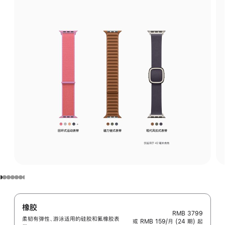
橡胶
RMB 3799
柔韧有弹性、游泳适用的硅胶和氟橡胶表
或 RMB 159/月 (24 期) 起