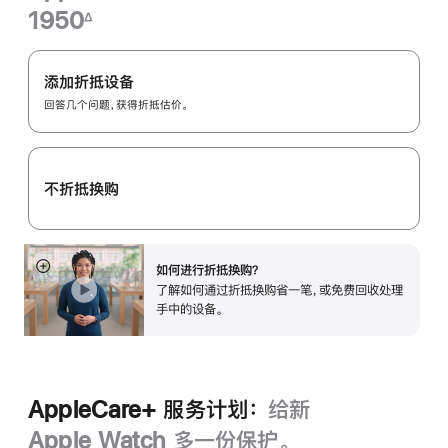
1950
∆
脚
Apple
注
Trade
添加折抵设备
In
回答几个问题，获得折抵估价。
换
购
计
不折抵换购
划：
如何进行折抵换购？
展
了解如何通过折抵换购省一笔，或免费回收处理
开
手中的设备。
AppleCare+ 服务计划：
给新
Apple Watch 多一份保护。