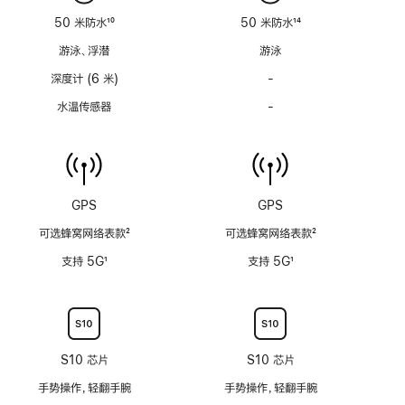
适
适
50 米防水
10
50 米防水
14
用
用
脚
脚
游泳、浮潜
游泳
注
注
深度计 (6 米)
-
深
度
水温传感器
-
水
计
温
(支
传
持
感
6
器
米
功
GPS
GPS
水
能
深)
可选蜂窝网络表款
2
可选蜂窝网络表款
2
不
功
脚
脚
适
支持 5G
1
支持 5G
1
能
注
注
用
脚
脚
不
注
注
适
用
S10 芯片
S10 芯片
手势操作，轻翻手腕
手势操作，轻翻手腕