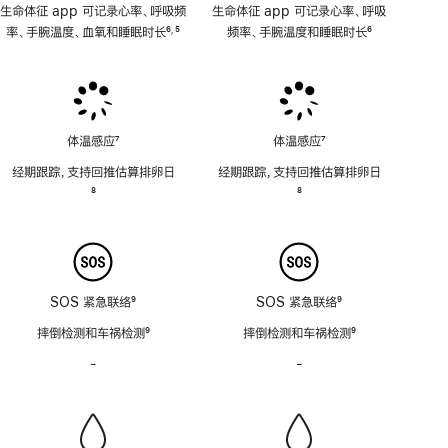
生命体征 app 可记录心率、呼吸频
生命体征 app 可记录心率、呼吸
率、手腕温度、血氧和睡眠时长
6
5
频率、手腕温度和睡眠时长
6
,
脚
脚
脚
注
注
注
体温感应
7
体温感应
7
脚
脚
经期跟踪，支持回推估算排卵日
经期跟踪，支持回推估算排卵日
注
注
脚
8
脚
8
注
注
SOS 紧急联络
9
SOS 紧急联络
9
脚
脚
摔倒检测和车祸检测
9
摔倒检测和车祸检测
9
注
注
脚
脚
-
警
-
警
注
注
笛
笛
功
功
能
能
不
不