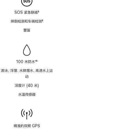
SOS 紧急联络
9
脚
摔倒检测和车祸检测
9
注
脚
警笛
注
100 米防水
16
脚
游泳、浮潜、水肺潜水、高速水上运
注
动
深度计 (40 米)
水温传感器
精准的双频 GPS