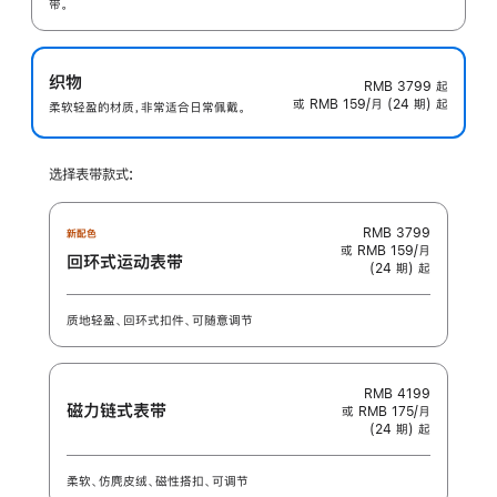
带。
织物
RMB 3799
起
或 RMB 159/月 (24 期) 起
柔软轻盈的材质，非常适合日常佩戴。
选择表带款式:
RMB 3799
新配色
或 RMB 159/月
回环式运动表带
(24 期) 起
质地轻盈、回环式扣件、可随意调节
RMB 4199
磁力链式表带
或 RMB 175/月
(24 期) 起
柔软、仿麂皮绒、磁性搭扣、可调节