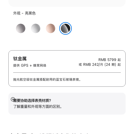
外观 - 亮黑色
深
银
玫
空
色
瑰
亮黑色
灰
金
色
色
钛金属
RMB 5799
起
或 RMB 242/月 (24 期) 起
提供 GPS + 蜂窝网络
抛光航空级钛金属搭配耐用的蓝宝石玻璃表镜。
需要协助选择表壳材质？
展
了解重量和外观等方面的区别。
开