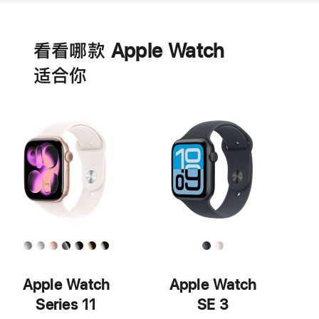
电
池
看看哪款 Apple Watch
适‍合‍你
Apple Watch
Apple Watch
Series 11
SE 3