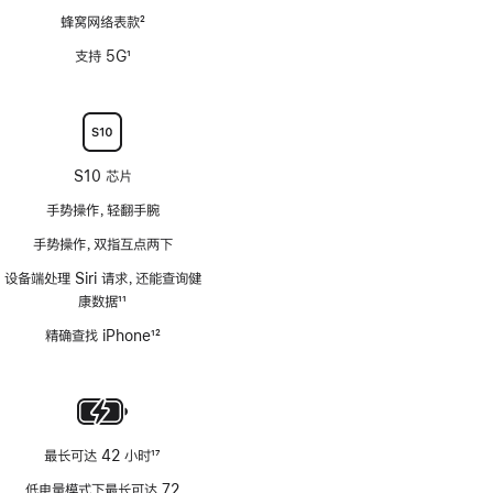
蜂窝网络表款
2
脚
支持 5G
1
注
脚
注
S10 芯片
手势操作，轻翻手腕
手势操作，双指互点两下
设备端处理 Siri 请求，还能查询健
康数据
11
脚
精确查找 iPhone
12
注
脚
注
最长可达 42 小时
17
脚
低电量模式下最长可达 72