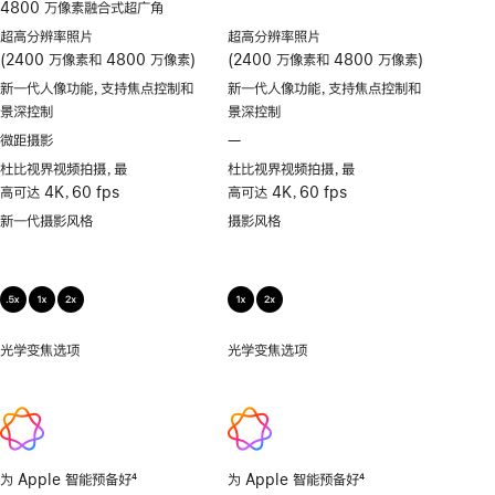
4800 万像素融合式超广角
超高分辨率照片
超高分辨率照片
(2400 万像素和 4800 万像素)
(2400 万像素和 4800 万像素)
新一代人像功能，支持焦点控制和
新一代人像功能，支持焦点控制和
景深控制
景深控制
微距摄影
—
不
支
杜比视界视频拍摄，最
杜比视界视频拍摄，最
持
高可达 4K，60 fps
高可达 4K，60 fps
微
新一代摄影风格
摄影风格
距
摄
影
光学变焦选项
.5x、
光学变焦选项
1x、
1x、
2x
2x
为 Apple 智能预备好
4
为 Apple 智能预备好
4