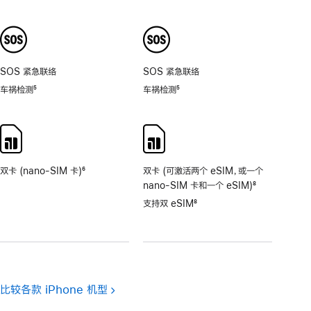
脚
脚
注
注
SOS 紧急联络
SOS 紧急联络
车祸检测
5
车祸检测
5
脚
脚
注
注
双卡 (nano-SIM 卡)
6
双卡 (可激活两个 eSIM，或一个
脚
nano-SIM 卡和一个 eSIM)
8
注
脚
支持双 eSIM
8
注
脚
注
比较各款 iPhone 机型