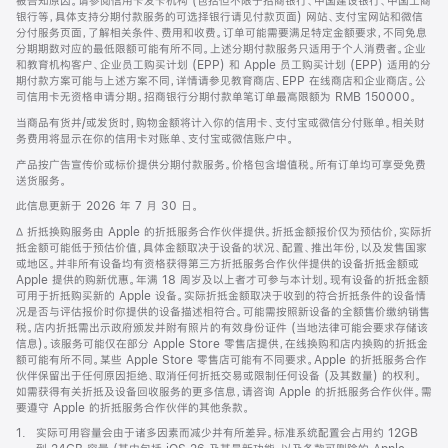
被告知原因。请参阅信用卡发卡机构 (包括但不限于招商银行、中国建设银行、中国工商
银行等，具体支持分期付款服务的可选择银行请见付款页面) 网站、支付宝网站和微信
分付服务页面，了解相关条件、费用和收费。订单可能需要满足特定金额要求，不同免息
分期期数对应的最低限额可能有所不同。上述分期付款服务只适用于个人消费者。企业
和教育机构客户、企业员工购买计划 (EPP) 和 Apple 员工购买计划 (EPP) 适用的分
期付款方案可能与上述方案不同，详情请参见教育商店、EPP 在线商店和企业商店。公
司信用卡无资格申请分期。招商银行分期付款单笔订单最高限额为 RMB 150000。
当商品有货并/或发货时，购物金额将计入你的信用卡、支付宝或微信分付账单。相关财
务费用将显示在你的信用卡对账单、支付宝或微信账户中。
产品按广告宣传价或标价提供分期付款服务。价格包含增值税。所有订单均可享受免费
送货服务。
此信息更新于 2026 年 7 月 30 日。
脚
∆ 折抵换购服务由 Apple 的折抵服务合作伙伴提供。折抵金额报价仅为预估价，实际折
注
抵金额可能低于预估价值，具体金额取决于设备的状况、配置、推出年份，以及发售国家
或地区。并非所有设备均有资格获得第三方折抵服务合作伙伴提供的设备折抵金额或
Apple 提供的购新优惠。年满 18 周岁及以上者才可参与本计划。现有设备的折抵金额
可用于折抵购买新的 Apple 设备。实际折抵金额取决于收到的符合折抵条件的设备情
况是否与评估报价时你提供的设备描述相符合。可能需按照新设备的全额售价缴纳销售
税。店内折抵需出示政府颁发并附有照片的有效身份证件 (当地法律可能会要求存储该
信息)。该服务可能仅在部分 Apple Store 零售店提供，在线换购和店内换购的折抵金
额可能有所不同。某些 Apple Store 零售店可能有不同要求。Apple 的折抵服务合作
伙伴保留出于任何原因拒绝、取消任何折抵交易或限制任何设备 (及其数量) 的权利。
如需获得有关折抵及设备回收服务的更多信息，请咨询 Apple 的折抵服务合作伙伴。需
要遵守 Apple 的折抵服务合作伙伴的其他条款。
脚
1.
实际可用容量会由于诸多因素而减少并有所差异。标准系统配置会占用约 12GB