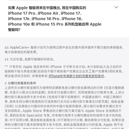
如果 Apple 智能将来在中国推出，我在中国购买的
iPhone 17 Pro、iPhone Air、iPhone 17、
iPhone 17e、iPhone 16 Pro、iPhone 16、
iPhone 16e 和 iPhone 15 Pro 系列机型能启用 Apple
智能吗？
网
脚
脚
∆∆ AppleCare+ 服务计划可为使用过程中发生的意外损坏提供不限次数的保修服务，
注
页
注
每次收取相应的服务费。
页
脚
◊◊ 为近似值。金额可能随时间变动。
脚
注
脚
** 只有符合 Apple 指定条件的 iPhone 才可参与本计划。本计划的加⼊及之后的升
注
级换购不能与其他优惠(包括但不限于商务客户优惠及企业员⼯客户优惠等)同时享受。
原设备须状况完好，详情请参阅
iPhone年年焕新计划的完整条款和条件
。
脚
◊
分期付款服务的条件
注
上述所示分期付款金额仅为使用特定期数免息分期付款估算得出的示例 (仅显示整数数
额，未显示小数点以后的金额)，实际支付金额以银行、花呗或微信分付账单为准。上述分
期付款方案由信用卡发卡机构 (包括但不限于招商银行、中国建设银行、中国工商银行
等，具体支持分期付款服务的可选择银行及对应分期付款方案请见付款页面)、蚂蚁金服
(花呗) 以及微信分付面向符合条件的中国大陆居民提供。部分银行会要求你通过支付
宝完成购买。Apple Store 零售店的分期付款方案可能与 Apple Store 在线商店不
同，请到店咨询 Specialist 专家。所有银行信用卡分期均需经你的信用卡发卡机构批
准；对于花呗分期，需经蚂蚁金服批准；对于微信分付分期，需经微信分付批准。如果你选
择的分期付款方案未获得信用卡发卡机构、蚂蚁金服或微信分付的批准，Apple 将不会