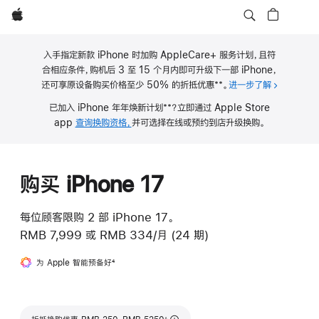
Apple
入手指定新款 iPhone 时加购 AppleCare+ 服务计划，且符
合相应条件，购机后 3 至 15 个月内即可升级下一部 iPhone，
**
还可享原设备购买价格至少 50% 的折抵优惠
。
进一步了解
关于 iPho
脚
**
已加入 iPhone 年年焕新计划
？立即通过 Apple Store
注
脚
app
查询换购资格，
并可选择在线或预约到店升级换购。
注
购买 iPhone 17
每位顾客限购 2 部 iPhone 17。
RMB 7,999
或
RMB 334/月 (24 期)
为 Apple 智能预备好
脚
4
注
脚注
∆