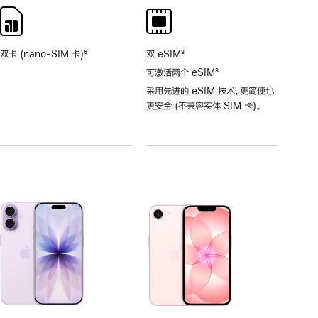
注
注
双卡 (nano-SIM 卡)
6
双 eSIM
8
脚
脚
可激活两个 eSIM
8
注
注
脚
采用先进的 eSIM 技术，更简便也
注
更安全 (不兼容实体 SIM 卡)。