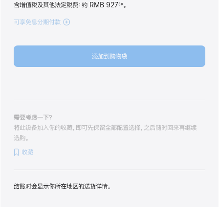
含增值税及其他法定税费
：约 RMB 927
。
◊◊
脚
注
可享免息分期付款
(iPhone 17
512GB
白
色
添加到购物袋
white
512gb
的
分
期
付
款
需要考虑一下？
选
将此设备加入你的收藏，即可先保留全部配置选择，之后随时回来再继续
项)
选购。
收藏
结账时会显示你所在地区的送货详情。