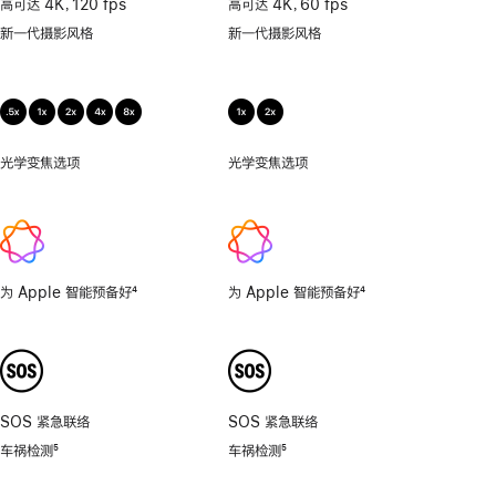
高可达 4K，120 fps
高可达 4K，60 fps
微
新一代摄影风格
新一代摄影风格
距
摄
影
光学变焦选项
0.5
光学变焦选项
1x、
倍，
2x
1
倍，
2
倍，
为 Apple 智能预备好
4
为 Apple 智能预备好
4
4
脚
脚
倍，
注
注
8
倍。
SOS 紧急联络
SOS 紧急联络
车祸检测
5
车祸检测
5
脚
脚