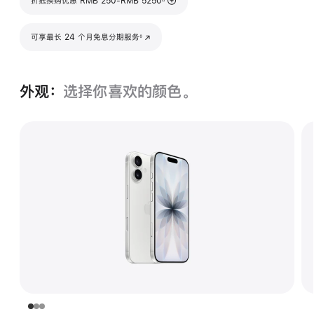
折抵换购优惠 RMB 250-RMB 5250
脚注
可享最长 24 个月免息分期服务
(在新窗口中打开)
◊
外观：
选择你喜欢的颜色。