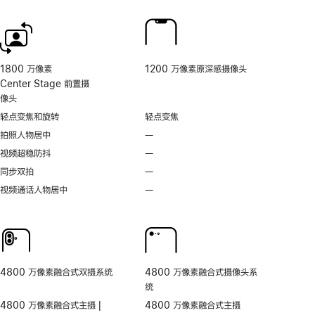
脚
脚
的
注
注
相
机
控
制。
1800 万像素
1200 万像素原深感摄像头
Center Stage 前置摄
像头
轻点变焦和旋转
轻点变焦
拍照人物居中
—
不
支
视频超稳防抖
—
不
持
支
同步双拍
—
不
拍
持
支
视频通话人物居中
—
无
照
视
持
视
人
频
同
频
物
超
步
通
居
稳
双
话
中
防
拍
人
抖
4800 万像素融合式双摄系统
4800 万像素融合式摄像头系
物
统
居
4800 万像素融合式主摄 |
4800 万像素融合式主摄
中