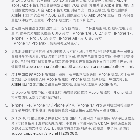
注
到 24GB 容量 (其中包括 iOS 26 及其最新功能，以及各款可删除的 Apple
app)。Apple 智能的设备端模型占用约 7GB 容量，如果关闭 Apple 智能功能，即
可删除此类模型。开启 Apple 智能功能则会再次下载这些模型。各款可删除的
Apple app 大约占用 4.5GB 容量，删除后还可从 App Store 重新下载。存储容
量依软件版本、设置和 iPhone 机型的不同而有所差异。
脚
2.
显示屏采用曲线优美的圆角设计，四个圆角位于一个标准矩形内。按照标准矩形测
注
量时，屏幕的对角线长度是 6.06 英寸 (iPhone 17e)、6.27 英寸 (iPhone 17、
iPhone 17 Pro)、6.55 英寸 (iPhone Air) 或 6.86 英寸
(iPhone 17 Pro Max)。实际可视区域较小。
脚
3.
此电池续航时间指的是同系列中较大尺寸的机型。所有电池性能信息取决于网络设
注
置和许多其他因素，实际结果可能有所不同。电池充电周期次数有限，最终可能需要
更换。电池续航时间和充电周期次数依使用和设置情况的不同而可能有所差异。详
情请参阅
apple.com.cn/batteries
和
apple.com.cn/iphone/battery.html
。
脚
4.
对于中国居民：
Apple 智能暂不适用于在中国大陆购买的 iPhone 机型。对于在中
注
国大陆以外购买的支持 Apple 智能的 iPhone 机型，如果你位于中国大陆，且
Apple 账户国家/地区
也设置在中国大陆，则目前无法使用 Apple 智能。
当 Apple 智能在中国大陆推出时，先前购买的支持 Apple 智能的 iPhone 机型
将可在该地区激活并使用此功能。
脚
5.
iPhone 17e、iPhone 17、iPhone Air 和 iPhone 17 Pro 系列机型可检测到严
注
重车祸并拨打求救电话。需要使用蜂窝网络连接或无线局域网通话功能。
脚
6.
双卡双待。可在设置中选择数据和语音 SIM 卡。使用双卡要求使用两项移动通信服
注
务 (可能包括关于漫游的限制规定)。不支持同时使用两项 CDMA 移动通信服务。
仅部分运营商支持双 VoLTE。需遵守特定的限制条件。如需进一步了解，请访问
support.apple.com/zh-cn/HT209086
。