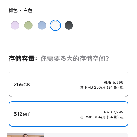
颜色 - 白色
薰
鼠
青
黑
衣
尾
雾
色
白色
草
草
蓝
紫
绿
色
色
色
存储容量：
你需要多大的存储空⁠间？
RMB 5,999
256
1
GB
或 RMB 250/月 (24 期) 起
脚
注
RMB 7,999
512
1
GB
或 RMB 334/月 (24 期) 起
脚
注