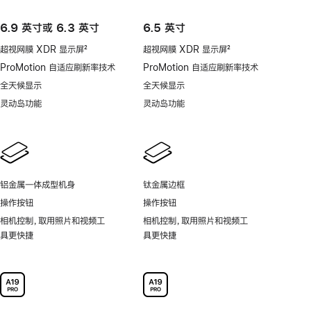
6.9 英寸或 6.3 英寸
6.5 英寸
超视网膜 XDR 显示屏
2
超视网膜 XDR 显示屏
2
脚
脚
ProMotion 自适应刷新率技术
ProMotion 自适应刷新率技术
注
注
全天候显示
全天候显示
灵动岛功能
灵动岛功能
铝金属一体成型机身
钛金属边框
操作按钮
操作按钮
相机控制，取用照片和视频工
相机控制，取用照片和视频工
具更快捷
具更快捷