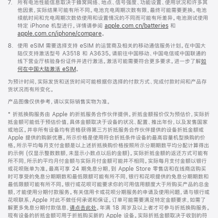
脚
7.
所有电池性能信息取决于蜂窝网络、地点、信号强度、功能设置、使用状况和许多其
注
他因素，实际结果可能有所不同。电池充电周期次数有限，最终可能需要更换。电池
续航时间和充电周期次数依使用和设置情况的不同而可能有所差异。电池测试使用
特定 iPhone 机型进行。详情请参阅
apple.com.cn/batteries
和
apple.com.cn/iphone/compare
。
脚
8.
使用 eSIM 需要选择支持 eSIM 的运营商及相关的移动通信服务计划。在中国大
注
陆仅支持激活型号 A3518 和 A3635。请前往中国移动、中国电信或中国联通的
线下营业厅核验身份证件并进行激活。激活可能需要符合更多要求。进一步了解
如
何在中国大陆激活 eSIM
。
为预计时间，实际发货和送货时间可能根据你选择的付款方式、完成付款时间和产品存
货状况而有所变化。
产品图像仅供参考，请以实际销售实物为准。
* 折抵换购服务由 Apple 的折抵服务合作伙伴提供。折抵金额报价仅为预估价，实际折
抵金额可能低于预估价值，具体金额取决于设备的状况、配置、推出年份，以及发售国家
或地区。并非所有设备均有资格获得第三方折抵服务合作伙伴提供的设备折抵金额或
Apple 提供的购新优惠。所示价格是使用符合折抵条件设备的最高容量机型换购的价
格。所示平均每月支付金额是以上述折抵换购价格按照所示分期期数平均分配计算得出
的示例 (仅显示整数数额，未显示小数点以后的金额)。实际折抵金额的返还方式可能有
所不同，所示的平均月付金额与实际月付金额可能并不相同。实际每月支付金额以银行
或花呗账单为准。最高可享 24 期免息分期，到 Apple Store 零售店和在线商店购买
时可享受的免息分期期数和最低限额可能有所不同，银行和花呗提供的免息分期期数和
最低限额可能有所不同。银行或花呗可能要求你的可用信用额度大于所购买产品的总金
额，才能使用分期付款服务。有关信用卡或花呗分期服务的申请及使用问题，请与银行或
花呗联系，Apple 对此不做任何承诺和保证。订单可能需要满足特定金额要求，如需了
解更多免息分期付款信息，
请点击此处
。年满 18 周岁及以上者才可参与折抵换购服务。
现有设备的折抵金额可用于折抵购买新的 Apple 设备。实际折抵金额取决于收到的符