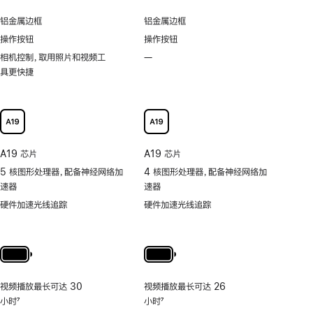
刷
显
岛
新
铝金属边框
铝金属边框
示
功
率
操作按钮
操作按钮
能
技
相机控制，取用照片和视频工
—
不
术
具更快捷
支
持
可
以
更
快
A19 芯片
A19 芯片
捷
5 核图形处理器，配备神经网络加
4 核图形处理器，配备神经网络加
地
速器
速器
取
用
硬件加速光线追踪
硬件加速光线追踪
照
片
和
视
频
视频播放最长可达 30
视频播放最长可达 26
工
小时
7
小时
7
具