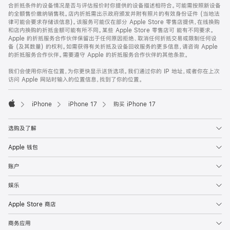
合折抵条件的设备情况是否与评估报价时你提供的设备描述相符合。可能需按照新设备
的全额售价缴纳销售税。店内折抵需出示政府颁发并附有照片的有效身份证件 (当地法
律可能会要求存储该信息)。该服务可能仅在部分 Apple Store 零售店提供，在线换购
和店内换购的折抵金额可能有所不同。某些 Apple Store 零售店可 能有不同要求。
Apple 的折抵服务合作伙伴保留出于任何原因拒绝、取消任何折抵交易或限制任何设
备 (及其数量) 的权利。如需获得有关折抵及设备回收服务的更多信息，请咨询 Apple
的折抵服务合作伙伴。需要遵守 Apple 的折抵服务合作伙伴的其他条款。
我们会使用你所在位置，为你更快显示送货选项。我们通过你的 IP 地址，或者你在上次
访问 Apple 网站时输入的位置信息，找到了你的位置。
iPhone
iPhone 17
购买 iPhone 17
Apple
选购及了解
Apple 钱包
账户
娱乐
Apple Store 商店
商务应用