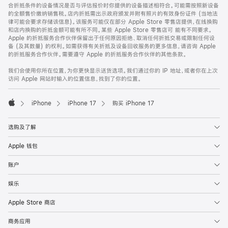
合折抵条件的设备情况是否与评估报价时你提供的设备描述相符合。可能需按照新设备
的全额售价缴纳销售税。店内折抵需出示政府颁发并附有照片的有效身份证件 (当地法
律可能会要求存储该信息)。该服务可能仅在部分 Apple Store 零售店提供，在线换购
和店内换购的折抵金额可能有所不同。某些 Apple Store 零售店可 能有不同要求。
Apple 的折抵服务合作伙伴保留出于任何原因拒绝、取消任何折抵交易或限制任何设
备 (及其数量) 的权利。如需获得有关折抵及设备回收服务的更多信息，请咨询 Apple
的折抵服务合作伙伴。需要遵守 Apple 的折抵服务合作伙伴的其他条款。
我们会使用你所在位置，为你更快显示送货选项。我们通过你的 IP 地址，或者你在上次
访问 Apple 网站时输入的位置信息，找到了你的位置。
iPhone
iPhone 17
购买 iPhone 17
Apple
选购及了解
Apple 钱包
账户
娱乐
Apple Store 商店
商务应用