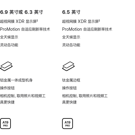
6.9 英寸或 6.3 英寸
6.5 英寸
超视网膜 XDR 显示屏
2
超视网膜 XDR 显示屏
2
脚
脚
ProMotion 自适应刷新率技术
ProMotion 自适应刷新率技术
注
注
全天候显示
全天候显示
灵动岛功能
灵动岛功能
铝金属一体成型机身
钛金属边框
操作按钮
操作按钮
相机控制，取用照片和视频工
相机控制，取用照片和视频工
具更快捷
具更快捷