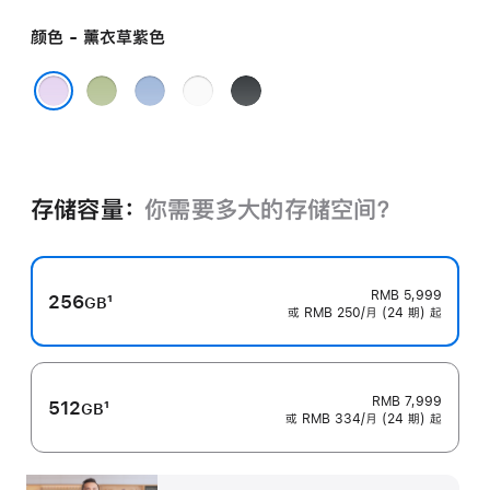
颜色 - 薰衣草紫色
鼠
青
白
黑
尾
雾
色
色
薰衣草紫色
草
蓝
绿
色
色
存储容量：
你需要多大的存储空⁠间？
RMB 5,999
256
1
GB
或 RMB 250/月 (24 期) 起
脚
注
RMB 7,999
512
1
GB
或 RMB 334/月 (24 期) 起
脚
注