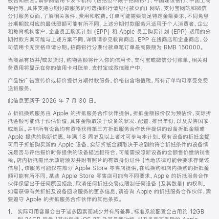
被告知原因。请参阅信用卡发卡机构 (包括但不限于招商银行、中国建设银行、中国工商
银行等，具体支持分期付款服务的可选择银行请见付款页面) 网站、支付宝网站和微信
分付服务页面，了解相关条件、费用和收费。订单可能需要满足特定金额要求，不同免息
分期期数对应的最低限额可能有所不同。上述分期付款服务只适用于个人消费者。企业
和教育机构客户、企业员工购买计划 (EPP) 和 Apple 员工购买计划 (EPP) 适用的分
期付款方案可能与上述方案不同，详情请参见教育商店、EPP 在线商店和企业商店。公
司信用卡无资格申请分期。招商银行分期付款单笔订单最高限额为 RMB 150000。
当商品有货并/或发货时，购物金额将计入你的信用卡、支付宝或微信分付账单。相关财
务费用将显示在你的信用卡对账单、支付宝或微信账户中。
产品按广告宣传价或标价提供分期付款服务。价格包含增值税。所有订单均可享受免费
送货服务。
此信息更新于 2026 年 7 月 30 日。
脚
∆ 折抵换购服务由 Apple 的折抵服务合作伙伴提供。折抵金额报价仅为预估价，实际折
注
抵金额可能低于预估价值，具体金额取决于设备的状况、配置、推出年份，以及发售国家
或地区。并非所有设备均有资格获得第三方折抵服务合作伙伴提供的设备折抵金额或
Apple 提供的购新优惠。年满 18 周岁及以上者才可参与本计划。现有设备的折抵金额
可用于折抵购买新的 Apple 设备。实际折抵金额取决于收到的符合折抵条件的设备情
况是否与评估报价时你提供的设备描述相符合。可能需按照新设备的全额售价缴纳销售
税。店内折抵需出示政府颁发并附有照片的有效身份证件 (当地法律可能会要求存储该
信息)。该服务可能仅在部分 Apple Store 零售店提供，在线换购和店内换购的折抵金
额可能有所不同。某些 Apple Store 零售店可能有不同要求。Apple 的折抵服务合作
伙伴保留出于任何原因拒绝、取消任何折抵交易或限制任何设备 (及其数量) 的权利。
如需获得有关折抵及设备回收服务的更多信息，请咨询 Apple 的折抵服务合作伙伴。需
要遵守 Apple 的折抵服务合作伙伴的其他条款。
脚
1.
实际可用容量会由于诸多因素而减少并有所差异。标准系统配置会占用约 12GB