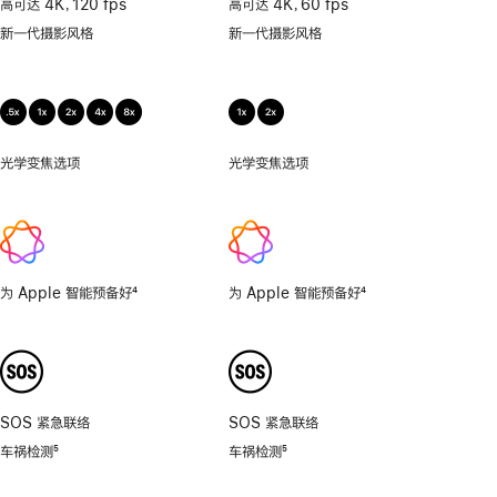
高可达 4K，120 fps
高可达 4K，60 fps
微
新一代摄影风格
新一代摄影风格
距
摄
影
光学变焦选项
0.5
光学变焦选项
1x、
倍，
2x
1
倍，
2
倍，
为 Apple 智能预备好
4
为 Apple 智能预备好
4
4
脚
脚
倍，
注
注
8
倍。
SOS 紧急联络
SOS 紧急联络
车祸检测
5
车祸检测
5
脚
脚