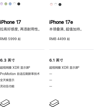
iPhone 17
iPhone 17e
拉高好感度，再添耐用性。
本领叠满，超值加持。
RMB 5999 起
RMB 4499 起
6.3 英寸
6.1 英寸
超视网膜 XDR 显示屏
2
超视网膜 XDR 显示屏
2
脚
脚
ProMotion 自适应刷新率技术
—
不
注
注
支
全天候显示
—
不
持
支
灵动岛功能
—
不
ProMotion
持
支
自
全
持
适
天
灵
应
候
动