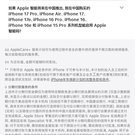
如果 Apple 智能将来在中国推出，我在中国购买的
iPhone 17 Pro、iPhone Air、iPhone 17、
iPhone 17e、iPhone 16 Pro、iPhone 16、
iPhone 16e 和 iPhone 15 Pro 系列机型能启用 Apple
智能吗？
网
脚
脚
∆∆ AppleCare+ 服务计划可为使用过程中发生的意外损坏提供不限次数的保修服务，
注
页
注
每次收取相应的服务费。
页
脚
◊◊ 为近似值。金额可能随时间变动。
脚
注
脚
** 只有符合 Apple 指定条件的 iPhone 才可参与本计划。本计划的加⼊及之后的升
注
级换购不能与其他优惠(包括但不限于商务客户优惠及企业员⼯客户优惠等)同时享受。
原设备须状况完好，详情请参阅
iPhone年年焕新计划的完整条款和条件
。
脚
◊
分期付款服务的条件
注
上述所示分期付款金额仅为使用特定期数免息分期付款估算得出的示例 (仅显示整数数
额，未显示小数点以后的金额)，实际支付金额以银行、花呗或微信分付账单为准。上述分
期付款方案由信用卡发卡机构 (包括但不限于招商银行、中国建设银行、中国工商银行
等，具体支持分期付款服务的可选择银行及对应分期付款方案请见付款页面)、蚂蚁金服
(花呗) 以及微信分付面向符合条件的中国大陆居民提供。部分银行会要求你通过支付
宝完成购买。Apple Store 零售店的分期付款方案可能与 Apple Store 在线商店不
同，请到店咨询 Specialist 专家。所有银行信用卡分期均需经你的信用卡发卡机构批
准；对于花呗分期，需经蚂蚁金服批准；对于微信分付分期，需经微信分付批准。如果你选
择的分期付款方案未获得信用卡发卡机构、蚂蚁金服或微信分付的批准，Apple 将不会