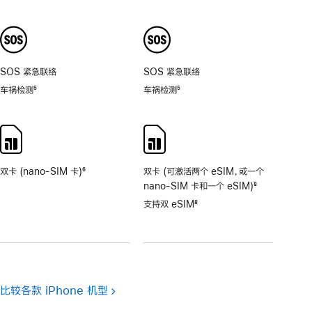
脚
脚
注
注
SOS 紧急联络
SOS 紧急联络
车祸检测
5
车祸检测
5
脚
脚
注
注
双卡 (nano-SIM 卡)
6
双卡 (可激活两个 eSIM，或一个
脚
nano-SIM 卡和一个 eSIM)
8
注
脚
支持双 eSIM
8
注
脚
注
比较各款 iPhone 机型