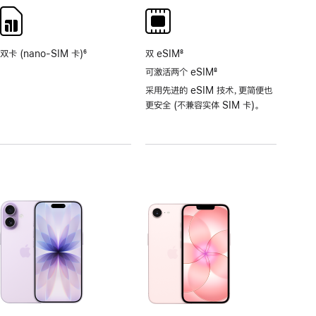
注
注
双卡 (nano-SIM 卡)
6
双 eSIM
8
脚
脚
可激活两个 eSIM
8
注
注
脚
采用先进的 eSIM 技术，更简便也
注
更安全 (不兼容实体 SIM 卡)。