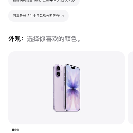
折抵换购优惠 RMB 250-RMB 5250
脚注
可享最长 24 个月免息分期服务
(在新窗口中打开)
◊
外观：
选择你喜欢的颜色。