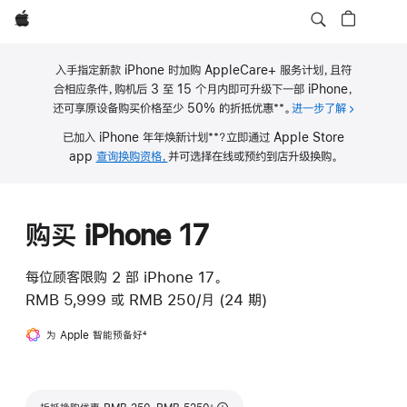
Apple
入手指定新款 iPhone 时加购 AppleCare+ 服务计划，且符
合相应条件，购机后 3 至 15 个月内即可升级下一部 iPhone，
**
还可享原设备购买价格至少 50% 的折抵优惠
。
进一步了解
关于 iPho
脚
**
已加入 iPhone 年年焕新计划
？立即通过 Apple Store
注
脚
app
查询换购资格，
并可选择在线或预约到店升级换购。
注
购买 iPhone 17
每位顾客限购 2 部 iPhone 17。
RMB 5,999
或
RMB 250/月 (24 期)
为 Apple 智能预备好
脚
4
注
脚注
∆