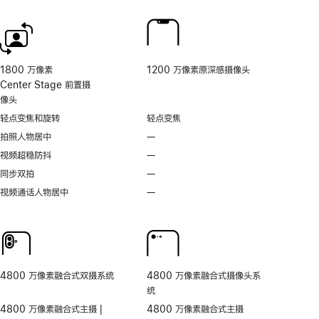
脚
脚
的
注
注
相
机
控
制。
1800 万像素
1200 万像素原深感摄像头
Center Stage 前置摄
像头
轻点变焦和旋转
轻点变焦
拍照人物居中
—
不
支
视频超稳防抖
—
不
持
支
同步双拍
—
不
拍
持
支
视频通话人物居中
—
无
照
视
持
视
人
频
同
频
物
超
步
通
居
稳
双
话
中
防
拍
人
抖
4800 万像素融合式双摄系统
4800 万像素融合式摄像头系
物
统
居
4800 万像素融合式主摄 |
4800 万像素融合式主摄
中