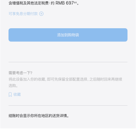
含增值税及其他法定税费
：约 RMB 697
。
◊◊
脚
注
可享免息分期付款
(iPhone 17
256GB
薰
衣
添加到购物袋
草
紫
色
lavender
256gb
的
分
需要考虑一下？
期
将此设备加入你的收藏，即可先保留全部配置选择，之后随时回来再继续
付
选购。
款
收藏
选
项)
结账时会显示你所在地区的送货详情。