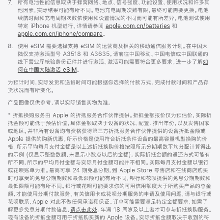
脚
7.
所有电池性能信息取决于蜂窝网络、地点、信号强度、功能设置、使用状况和许多其
注
他因素，实际结果可能有所不同。电池充电周期次数有限，最终可能需要更换。电池
续航时间和充电周期次数依使用和设置情况的不同而可能有所差异。电池测试使用
特定 iPhone 机型进行。详情请参阅
apple.com.cn/batteries
和
apple.com.cn/iphone/compare
。
脚
8.
使用 eSIM 需要选择支持 eSIM 的运营商及相关的移动通信服务计划。在中国大
注
陆仅支持激活型号 A3518 和 A3635。请前往中国移动、中国电信或中国联通的
线下营业厅核验身份证件并进行激活。激活可能需要符合更多要求。进一步了解
如
何在中国大陆激活 eSIM
。
为预计时间，实际发货和送货时间可能根据你选择的付款方式、完成付款时间和产品存
货状况而有所变化。
产品图像仅供参考，请以实际销售实物为准。
* 折抵换购服务由 Apple 的折抵服务合作伙伴提供。折抵金额报价仅为预估价，实际折
抵金额可能低于预估价值，具体金额取决于设备的状况、配置、推出年份，以及发售国家
或地区。并非所有设备均有资格获得第三方折抵服务合作伙伴提供的设备折抵金额或
Apple 提供的购新优惠。所示价格是使用符合折抵条件设备的最高容量机型换购的价
格。所示平均每月支付金额是以上述折抵换购价格按照所示分期期数平均分配计算得出
的示例 (仅显示整数数额，未显示小数点以后的金额)。实际折抵金额的返还方式可能有
所不同，所示的平均月付金额与实际月付金额可能并不相同。实际每月支付金额以银行
或花呗账单为准。最高可享 24 期免息分期，到 Apple Store 零售店和在线商店购买
时可享受的免息分期期数和最低限额可能有所不同，银行和花呗提供的免息分期期数和
最低限额可能有所不同。银行或花呗可能要求你的可用信用额度大于所购买产品的总金
额，才能使用分期付款服务。有关信用卡或花呗分期服务的申请及使用问题，请与银行或
花呗联系，Apple 对此不做任何承诺和保证。订单可能需要满足特定金额要求，如需了
解更多免息分期付款信息，
请点击此处
。年满 18 周岁及以上者才可参与折抵换购服务。
现有设备的折抵金额可用于折抵购买新的 Apple 设备。实际折抵金额取决于收到的符