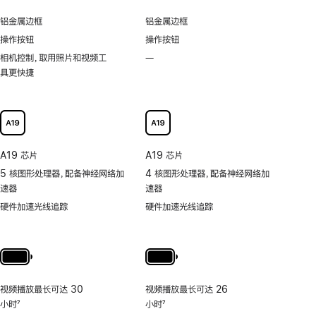
刷
显
岛
新
铝金属边框
铝金属边框
示
功
率
操作按钮
操作按钮
能
技
相机控制，取用照片和视频工
—
不
术
具更快捷
支
持
可
以
更
快
A19 芯片
A19 芯片
捷
5 核图形处理器，配备神经网络加
4 核图形处理器，配备神经网络加
地
速器
速器
取
用
硬件加速光线追踪
硬件加速光线追踪
照
片
和
视
频
视频播放最长可达 30
视频播放最长可达 26
工
小时
7
小时
7
具