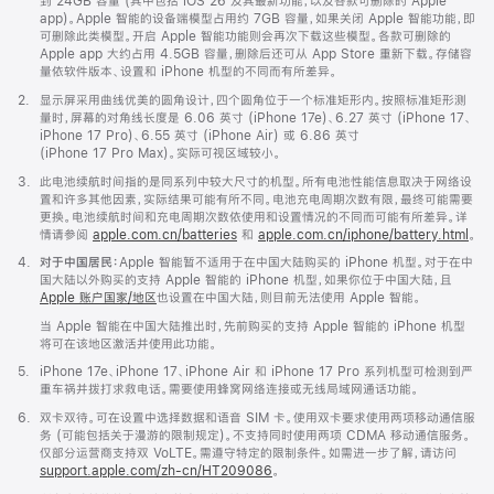
注
到 24GB 容量 (其中包括 iOS 26 及其最新功能，以及各款可删除的 Apple
app)。Apple 智能的设备端模型占用约 7GB 容量，如果关闭 Apple 智能功能，即
可删除此类模型。开启 Apple 智能功能则会再次下载这些模型。各款可删除的
Apple app 大约占用 4.5GB 容量，删除后还可从 App Store 重新下载。存储容
量依软件版本、设置和 iPhone 机型的不同而有所差异。
脚
2.
显示屏采用曲线优美的圆角设计，四个圆角位于一个标准矩形内。按照标准矩形测
注
量时，屏幕的对角线长度是 6.06 英寸 (iPhone 17e)、6.27 英寸 (iPhone 17、
iPhone 17 Pro)、6.55 英寸 (iPhone Air) 或 6.86 英寸
(iPhone 17 Pro Max)。实际可视区域较小。
脚
3.
此电池续航时间指的是同系列中较大尺寸的机型。所有电池性能信息取决于网络设
注
置和许多其他因素，实际结果可能有所不同。电池充电周期次数有限，最终可能需要
更换。电池续航时间和充电周期次数依使用和设置情况的不同而可能有所差异。详
情请参阅
apple.com.cn/batteries
和
apple.com.cn/iphone/battery.html
。
脚
4.
对于中国居民：
Apple 智能暂不适用于在中国大陆购买的 iPhone 机型。对于在中
注
国大陆以外购买的支持 Apple 智能的 iPhone 机型，如果你位于中国大陆，且
Apple 账户国家/地区
也设置在中国大陆，则目前无法使用 Apple 智能。
当 Apple 智能在中国大陆推出时，先前购买的支持 Apple 智能的 iPhone 机型
将可在该地区激活并使用此功能。
脚
5.
iPhone 17e、iPhone 17、iPhone Air 和 iPhone 17 Pro 系列机型可检测到严
注
重车祸并拨打求救电话。需要使用蜂窝网络连接或无线局域网通话功能。
脚
6.
双卡双待。可在设置中选择数据和语音 SIM 卡。使用双卡要求使用两项移动通信服
注
务 (可能包括关于漫游的限制规定)。不支持同时使用两项 CDMA 移动通信服务。
仅部分运营商支持双 VoLTE。需遵守特定的限制条件。如需进一步了解，请访问
support.apple.com/zh-cn/HT209086
。