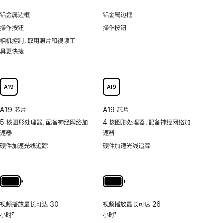
刷
显
岛
新
铝金属边框
铝金属边框
示
功
率
操作按钮
操作按钮
能
技
相机控制，取用照片和视频工
—
不
术
具更快捷
支
持
可
以
更
快
A19 芯片
A19 芯片
捷
5 核图形处理器，配备神经网络加
4 核图形处理器，配备神经网络加
地
速器
速器
取
用
硬件加速光线追踪
硬件加速光线追踪
照
片
和
视
频
视频播放最长可达 30
视频播放最长可达 26
工
小时
7
小时
7
具