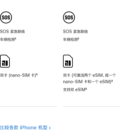
脚
脚
注
注
SOS 紧急联络
SOS 紧急联络
车祸检测
5
车祸检测
5
脚
脚
注
注
双卡 (nano-SIM 卡)
6
双卡 (可激活两个 eSIM，或一个
脚
nano-SIM 卡和一个 eSIM)
8
注
脚
支持双 eSIM
8
注
脚
注
比较各款 iPhone 机型