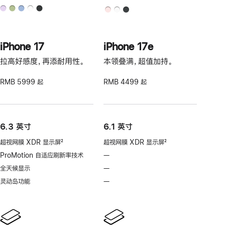
iPhone 17
iPhone 17e
拉高好感度，再添耐用性。
本领叠满，超值加持。
RMB 5999 起
RMB 4499 起
6.3 英寸
6.1 英寸
超视网膜 XDR 显示屏
2
超视网膜 XDR 显示屏
2
脚
脚
ProMotion 自适应刷新率技术
—
不
注
注
支
全天候显示
—
不
持
支
灵动岛功能
—
不
ProMotion
持
支
自
全
持
适
天
灵
应
候
动