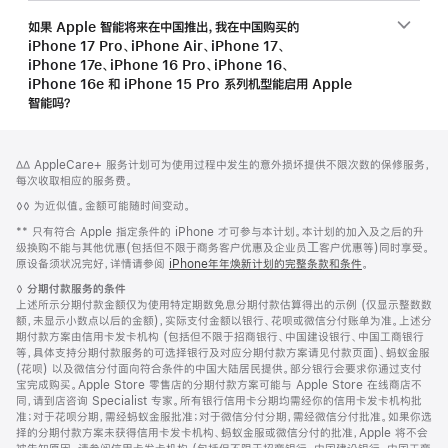
如果 Apple 智能将来在中国推出，我在中国购买的
iPhone 17 Pro、iPhone Air、iPhone 17、
iPhone 17e、iPhone 16 Pro、iPhone 16、
iPhone 16e 和 iPhone 15 Pro 系列机型能启用 Apple
智能吗？
网
脚
脚
∆∆ AppleCare+ 服务计划可为使用过程中发生的意外损坏提供不限次数的保修服务，
注
页
注
每次收取相应的服务费。
页
脚
◊◊ 为近似值。金额可能随时间变动。
脚
注
脚
** 只有符合 Apple 指定条件的 iPhone 才可参与本计划。本计划的加⼊及之后的升
注
级换购不能与其他优惠(包括但不限于商务客户优惠及企业员⼯客户优惠等)同时享受。
原设备须状况完好，详情请参阅
iPhone年年焕新计划的完整条款和条件
。
脚
◊
分期付款服务的条件
注
上述所示分期付款金额仅为使用特定期数免息分期付款估算得出的示例 (仅显示整数数
额，未显示小数点以后的金额)，实际支付金额以银行、花呗或微信分付账单为准。上述分
期付款方案由信用卡发卡机构 (包括但不限于招商银行、中国建设银行、中国工商银行
等，具体支持分期付款服务的可选择银行及对应分期付款方案请见付款页面)、蚂蚁金服
(花呗) 以及微信分付面向符合条件的中国大陆居民提供。部分银行会要求你通过支付
宝完成购买。Apple Store 零售店的分期付款方案可能与 Apple Store 在线商店不
同，请到店咨询 Specialist 专家。所有银行信用卡分期均需经你的信用卡发卡机构批
准；对于花呗分期，需经蚂蚁金服批准；对于微信分付分期，需经微信分付批准。如果你选
择的分期付款方案未获得信用卡发卡机构、蚂蚁金服或微信分付的批准，Apple 将不会