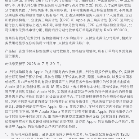
被告知原因。请参阅信用卡发卡机构 (包括但不限于招商银行、中国建设银行、中国工商
银行等，具体支持分期付款服务的可选择银行请见付款页面) 网站、支付宝网站和微信
分付服务页面，了解相关条件、费用和收费。订单可能需要满足特定金额要求，不同免息
分期期数对应的最低限额可能有所不同。上述分期付款服务只适用于个人消费者。企业
和教育机构客户、企业员工购买计划 (EPP) 和 Apple 员工购买计划 (EPP) 适用的分
期付款方案可能与上述方案不同，详情请参见教育商店、EPP 在线商店和企业商店。公
司信用卡无资格申请分期。招商银行分期付款单笔订单最高限额为 RMB 150000。
当商品有货并/或发货时，购物金额将计入你的信用卡、支付宝或微信分付账单。相关财
务费用将显示在你的信用卡对账单、支付宝或微信账户中。
产品按广告宣传价或标价提供分期付款服务。价格包含增值税。所有订单均可享受免费
送货服务。
此信息更新于 2026 年 7 月 30 日。
脚
∆ 折抵换购服务由 Apple 的折抵服务合作伙伴提供。折抵金额报价仅为预估价，实际折
注
抵金额可能低于预估价值，具体金额取决于设备的状况、配置、推出年份，以及发售国家
或地区。并非所有设备均有资格获得第三方折抵服务合作伙伴提供的设备折抵金额或
Apple 提供的购新优惠。年满 18 周岁及以上者才可参与本计划。现有设备的折抵金额
可用于折抵购买新的 Apple 设备。实际折抵金额取决于收到的符合折抵条件的设备情
况是否与评估报价时你提供的设备描述相符合。可能需按照新设备的全额售价缴纳销售
税。店内折抵需出示政府颁发并附有照片的有效身份证件 (当地法律可能会要求存储该
信息)。该服务可能仅在部分 Apple Store 零售店提供，在线换购和店内换购的折抵金
额可能有所不同。某些 Apple Store 零售店可能有不同要求。Apple 的折抵服务合作
伙伴保留出于任何原因拒绝、取消任何折抵交易或限制任何设备 (及其数量) 的权利。
如需获得有关折抵及设备回收服务的更多信息，请咨询 Apple 的折抵服务合作伙伴。需
要遵守 Apple 的折抵服务合作伙伴的其他条款。
脚
1.
实际可用容量会由于诸多因素而减少并有所差异。标准系统配置会占用约 12GB