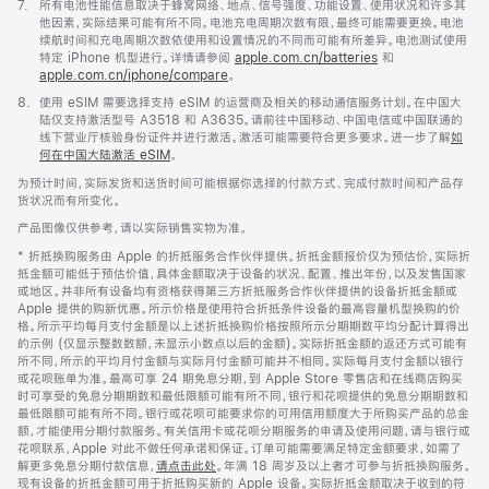
脚
7.
所有电池性能信息取决于蜂窝网络、地点、信号强度、功能设置、使用状况和许多其
注
他因素，实际结果可能有所不同。电池充电周期次数有限，最终可能需要更换。电池
续航时间和充电周期次数依使用和设置情况的不同而可能有所差异。电池测试使用
特定 iPhone 机型进行。详情请参阅
apple.com.cn/batteries
和
apple.com.cn/iphone/compare
。
脚
8.
使用 eSIM 需要选择支持 eSIM 的运营商及相关的移动通信服务计划。在中国大
注
陆仅支持激活型号 A3518 和 A3635。请前往中国移动、中国电信或中国联通的
线下营业厅核验身份证件并进行激活。激活可能需要符合更多要求。进一步了解
如
何在中国大陆激活 eSIM
。
为预计时间，实际发货和送货时间可能根据你选择的付款方式、完成付款时间和产品存
货状况而有所变化。
产品图像仅供参考，请以实际销售实物为准。
* 折抵换购服务由 Apple 的折抵服务合作伙伴提供。折抵金额报价仅为预估价，实际折
抵金额可能低于预估价值，具体金额取决于设备的状况、配置、推出年份，以及发售国家
或地区。并非所有设备均有资格获得第三方折抵服务合作伙伴提供的设备折抵金额或
Apple 提供的购新优惠。所示价格是使用符合折抵条件设备的最高容量机型换购的价
格。所示平均每月支付金额是以上述折抵换购价格按照所示分期期数平均分配计算得出
的示例 (仅显示整数数额，未显示小数点以后的金额)。实际折抵金额的返还方式可能有
所不同，所示的平均月付金额与实际月付金额可能并不相同。实际每月支付金额以银行
或花呗账单为准。最高可享 24 期免息分期，到 Apple Store 零售店和在线商店购买
时可享受的免息分期期数和最低限额可能有所不同，银行和花呗提供的免息分期期数和
最低限额可能有所不同。银行或花呗可能要求你的可用信用额度大于所购买产品的总金
额，才能使用分期付款服务。有关信用卡或花呗分期服务的申请及使用问题，请与银行或
花呗联系，Apple 对此不做任何承诺和保证。订单可能需要满足特定金额要求，如需了
解更多免息分期付款信息，
请点击此处
。年满 18 周岁及以上者才可参与折抵换购服务。
现有设备的折抵金额可用于折抵购买新的 Apple 设备。实际折抵金额取决于收到的符