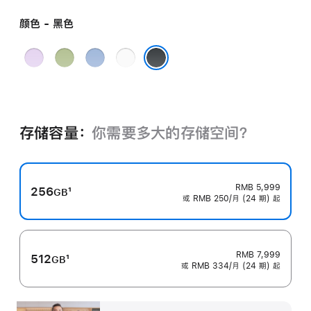
颜色 - 黑色
薰
鼠
青
白
衣
尾
雾
色
黑色
草
草
蓝
紫
绿
色
色
色
存储容量：
你需要多大的存储空⁠间？
RMB 5,999
256
1
GB
或 RMB 250/月 (24 期) 起
脚
注
RMB 7,999
512
1
GB
或 RMB 334/月 (24 期) 起
脚
注