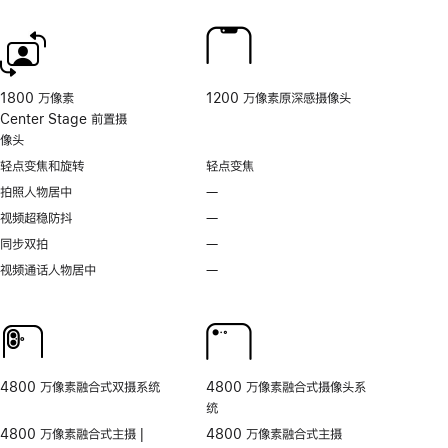
脚
脚
的
注
注
相
机
控
制。
1800 万像素
1200 万像素原深感摄像头
Center Stage 前置摄
像头
轻点变焦和旋转
轻点变焦
拍照人物居中
—
不
支
视频超稳防抖
—
不
持
支
同步双拍
—
不
拍
持
支
视频通话人物居中
—
无
照
视
持
视
人
频
同
频
物
超
步
通
居
稳
双
话
中
防
拍
人
抖
4800 万像素融合式双摄系统
4800 万像素融合式摄像头系
物
统
居
4800 万像素融合式主摄 |
4800 万像素融合式主摄
中