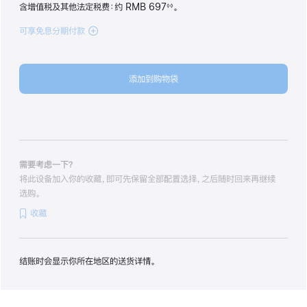
含增值税及其他法定税费
：约 RMB 697
。
◊◊
脚
注
可享免息分期付款
(iPhone 17
256GB
黑
色
添加到购物袋
black
256gb
的
分
期
付
款
需要考虑一下？
选
将此设备加入你的收藏，即可先保留全部配置选择，之后随时回来再继续
项)
选购。
收藏
结账时会显示你所在地区的送货详情。