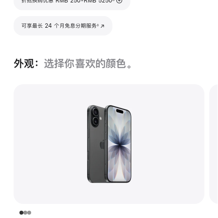
折抵换购优惠 RMB 250-RMB 5250
脚注
可享最长 24 个月免息分期服务
(在新窗口中打开)
◊
外观：
选择你喜欢的颜色。