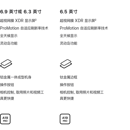
6.9 英寸或 6.3 英寸
6.5 英寸
超视网膜 XDR 显示屏
2
超视网膜 XDR 显示屏
2
脚
脚
ProMotion 自适应刷新率技术
ProMotion 自适应刷新率技术
注
注
全天候显示
全天候显示
灵动岛功能
灵动岛功能
铝金属一体成型机身
钛金属边框
操作按钮
操作按钮
相机控制，取用照片和视频工
相机控制，取用照片和视频工
具更快捷
具更快捷