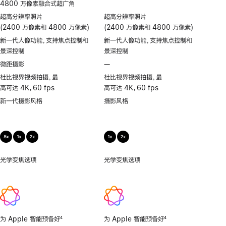
4800 万像素融合式超广角
超高分辨率照片
超高分辨率照片
(2400 万像素和 4800 万像素)
(2400 万像素和 4800 万像素)
新一代人像功能，支持焦点控制和
新一代人像功能，支持焦点控制和
景深控制
景深控制
微距摄影
—
不
支
杜比视界视频拍摄，最
杜比视界视频拍摄，最
持
高可达 4K，60 fps
高可达 4K，60 fps
微
新一代摄影风格
摄影风格
距
摄
影
光学变焦选项
.5x、
光学变焦选项
1x、
1x、
2x
2x
为 Apple 智能预备好
4
为 Apple 智能预备好
4