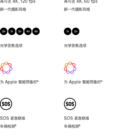
高可达 4K，120 fps
高可达 4K，60 fps
微
新一代摄影风格
新一代摄影风格
距
摄
影
光学变焦选项
0.5
光学变焦选项
1x、
倍，
2x
1
倍，
2
倍，
为 Apple 智能预备好
4
为 Apple 智能预备好
4
4
脚
脚
倍，
注
注
8
倍。
SOS 紧急联络
SOS 紧急联络
车祸检测
5
车祸检测
5
脚
脚