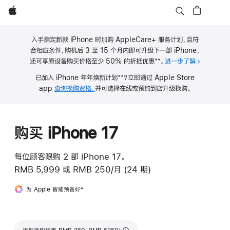
Apple
入手指定新款 iPhone 时加购 AppleCare+ 服务计划，且符
合相应条件，购机后 3 至 15 个月内即可升级下一部 iPhone，
**
还可享原设备购买价格至少 50% 的折抵优惠
。
进一步了解
关于 iPho
脚
**
已加入 iPhone 年年焕新计划
？立即通过 Apple Store
注
脚
app
查询换购资格，
并可选择在线或预约到店升级换购。
注
购买 iPhone 17
每位顾客限购 2 部 iPhone 17。
RMB 5,999
或
RMB 250/月 (24 期)
为 Apple 智能预备好
脚
4
注
脚注
∆