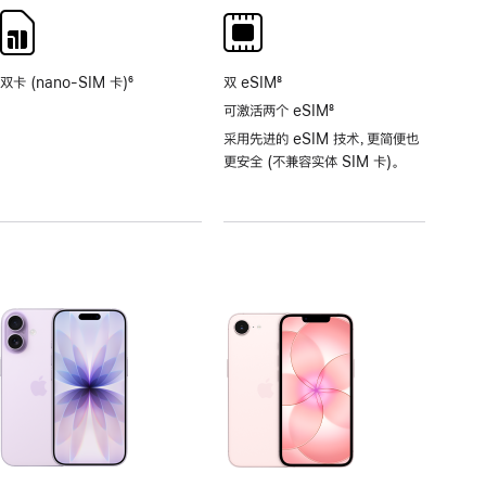
注
注
双卡 (nano-SIM 卡)
6
双 eSIM
8
脚
脚
可激活两个 eSIM
8
注
注
脚
采用先进的 eSIM 技术，更简便也
注
更安全 (不兼容实体 SIM 卡)。