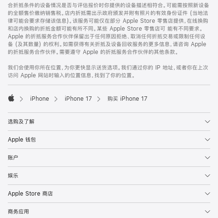
合折抵条件的设备情况是否与评估报价时你提供的设备描述相符合。可能需按照新设备
的全额售价缴纳销售税。店内折抵需出示政府颁发并附有照片的有效身份证件 (当地法
律可能会要求存储该信息)。该服务可能仅在部分 Apple Store 零售店提供，在线换购
和店内换购的折抵金额可能有所不同。某些 Apple Store 零售店可 能有不同要求。
Apple 的折抵服务合作伙伴保留出于任何原因拒绝、取消任何折抵交易或限制任何设
备 (及其数量) 的权利。如需获得有关折抵及设备回收服务的更多信息，请咨询 Apple
的折抵服务合作伙伴。需要遵守 Apple 的折抵服务合作伙伴的其他条款。
我们会使用你所在位置，为你更快显示送货选项。我们通过你的 IP 地址，或者你在上次
访问 Apple 网站时输入的位置信息，找到了你的位置。
iPhone
iPhone 17
购买 iPhone 17
Apple
选购及了解
Apple 钱包
账户
娱乐
Apple Store 商店
商务应用