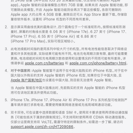
注
到 24GB 容量 (其中包括 iOS 26 及其最新功能，以及各款可删除的 Apple
app)。Apple 智能的设备端模型占用约 7GB 容量，如果关闭 Apple 智能功能，即
可删除此类模型。开启 Apple 智能功能则会再次下载这些模型。各款可删除的
Apple app 大约占用 4.5GB 容量，删除后还可从 App Store 重新下载。存储容
量依软件版本、设置和 iPhone 机型的不同而有所差异。
脚
2.
显示屏采用曲线优美的圆角设计，四个圆角位于一个标准矩形内。按照标准矩形测
注
量时，屏幕的对角线长度是 6.06 英寸 (iPhone 17e)、6.27 英寸 (iPhone 17、
iPhone 17 Pro)、6.55 英寸 (iPhone Air) 或 6.86 英寸
(iPhone 17 Pro Max)。实际可视区域较小。
脚
3.
此电池续航时间指的是同系列中较大尺寸的机型。所有电池性能信息取决于网络设
注
置和许多其他因素，实际结果可能有所不同。电池充电周期次数有限，最终可能需要
更换。电池续航时间和充电周期次数依使用和设置情况的不同而可能有所差异。详
情请参阅
apple.com.cn/batteries
和
apple.com.cn/iphone/battery.html
。
脚
4.
对于中国居民：
Apple 智能暂不适用于在中国大陆购买的 iPhone 机型。对于在中
注
国大陆以外购买的支持 Apple 智能的 iPhone 机型，如果你位于中国大陆，且
Apple 账户国家/地区
也设置在中国大陆，则目前无法使用 Apple 智能。
当 Apple 智能在中国大陆推出时，先前购买的支持 Apple 智能的 iPhone 机型
将可在该地区激活并使用此功能。
脚
5.
iPhone 17e、iPhone 17、iPhone Air 和 iPhone 17 Pro 系列机型可检测到严
注
重车祸并拨打求救电话。需要使用蜂窝网络连接或无线局域网通话功能。
脚
6.
双卡双待。可在设置中选择数据和语音 SIM 卡。使用双卡要求使用两项移动通信服
注
务 (可能包括关于漫游的限制规定)。不支持同时使用两项 CDMA 移动通信服务。
仅部分运营商支持双 VoLTE。需遵守特定的限制条件。如需进一步了解，请访问
support.apple.com/zh-cn/HT209086
。