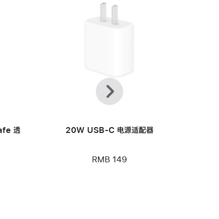
上
下
一
一
个
个
afe 透
20W USB-C 电源适配器
RMB 149