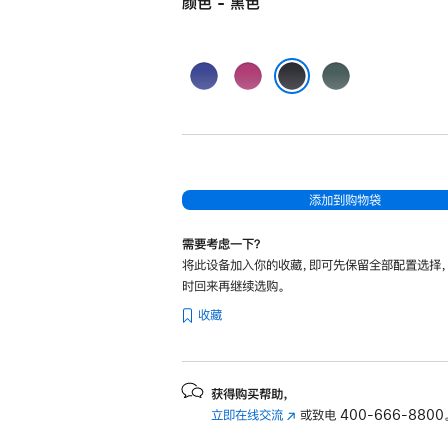
颜色 - 黑色
群
紫
湖
青
红
绿
黑色
色
色
色
添加到购物袋
需要考虑一下？
将此设备加入你的收藏，即可先保留全部配置选择
时回来再继续选购。
收藏
获得购买帮助，
立即在线交流
(在
或致电
400-666-8800
新