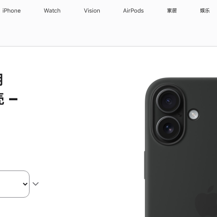
iPhone
Watch
Vision
AirPods
家居
娱乐
用
 –