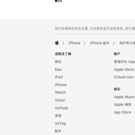
网
脚
我们会使用你所在位置，为你更快显示送货选项。我们通过你
注
页
页
iPhone
iPhone 配件
保护壳与
脚
Apple
选购及了解
账户
商店
管理你的 App
Mac
Apple Stor
iPad
iCloud.com
iPhone
娱乐
Watch
Apple Music
Vision
Apple 播客
AirPods
App Store
家居
AirTag
配件