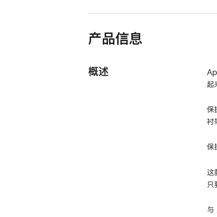
窗
口
中
产品信息
打
开)
概述
A
起
保
衬
保
这
只
与