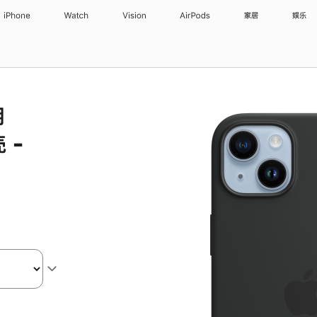
iPhone
Watch
Vision
AirPods
家居
娱乐
用
 -