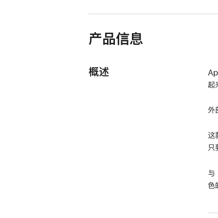
窗
口
中
产品信息
打
开)
概述
A
起
外
这
只
与
色