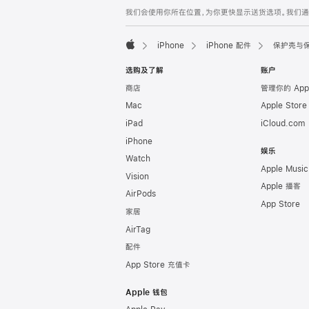
网
脚
我们会使用你所在位置，为你更快显示送货选项。我们通过你
注
页
页
iPhone
iPhone 配件
保护壳与
脚
Apple
选购及了解
账户
商店
管理你的 App
Mac
Apple Stor
iPad
iCloud.com
iPhone
娱乐
Watch
Apple Music
Vision
Apple 播客
AirPods
App Store
家居
AirTag
配件
App Store 充值卡
Apple 钱包