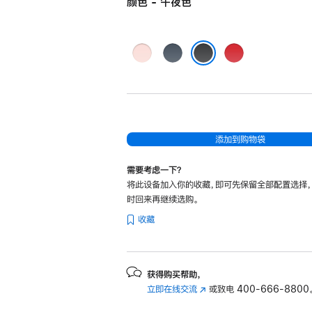
颜色 - 午夜色
灰
风
红
粉
暴
色
午夜色
色
蓝
色
添加到购物袋
需要考虑一下？
将此设备加入你的收藏，即可先保留全部配置选择
时回来再继续选购。
收藏
获得购买帮助，
立即在线交流
(在
或致电
400-666-8800
新