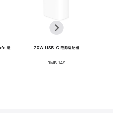
上
下
一
一
个
个
afe 透
20W USB-C 电源适配器
RMB 149