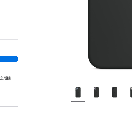
，之后随
。