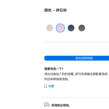
颜色 - 卵石粉
浅
磐
深
岩
岩
岩
卵石粉
灰
蓝
灰
添加到购物袋
需要考虑一下？
将此设备加入你的收藏，即可先保留全部配置选择
时回来再继续选购。
收藏
获得购买帮助，