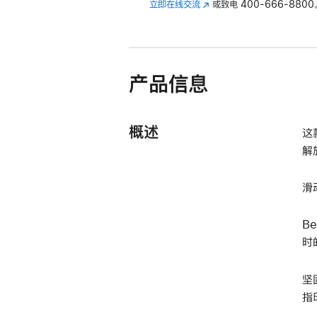
立即在线交流
(在
或致电
400-666-8800
新
窗
口
中
产品信息
打
开)
概述
这
解
滑
B
时
坚
指