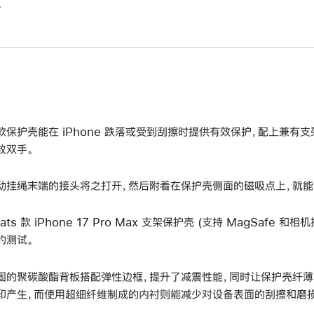
。
款保护壳能在 iPhone 跌落或受到刮擦时提供有效保护，配上兼有
放双手。
动挂绳末端的接头将之打开，然后附着在保护壳侧面的磁吸点上，就能
eats 款 iPhone 17 Pro Max 支架保护壳 (支持 MagSaf
的测试。
固的聚碳酸酯背板搭配弹性边框，提升了减震性能，同时让保护壳纤薄
印产生，而使用超细纤维制成的内衬则能减少对设备表面的刮擦和磨损