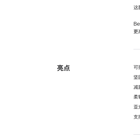
这
B
更
亮点
可
坚
减
柔
亚
支