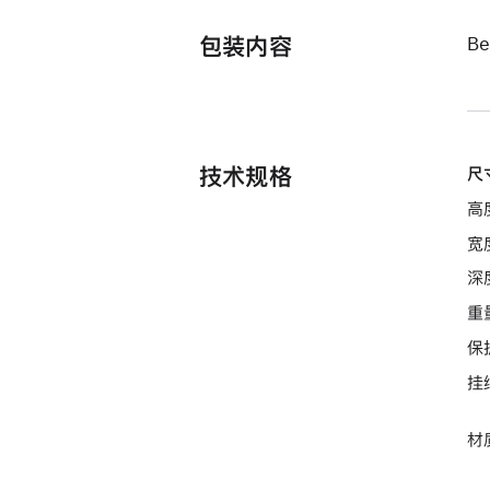
包装内容
Be
技术规格
尺
高度
宽度
深度
重量
保
挂
材