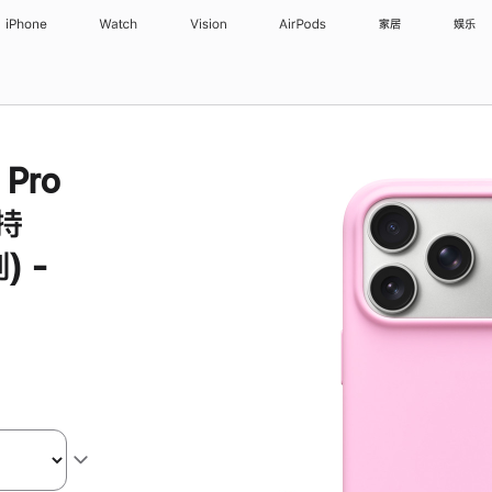
iPhone
Watch
Vision
AirPods
家居
娱乐
 Pro
持
) -