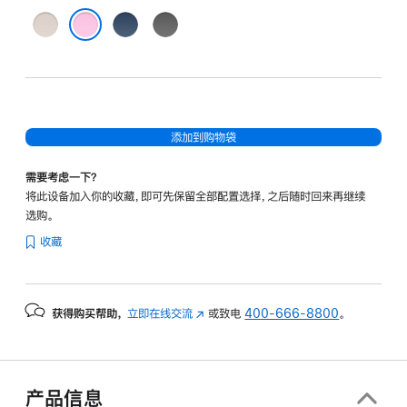
浅
磐
深
岩
岩
岩
卵石粉
灰
蓝
灰
添加到购物袋
需要考虑一下？
将此设备加入你的收藏，即可先保留全部配置选择，之后随时回来再继续
选购。
收藏
获得购买帮助，
立即在线交流
(在
或致电
400-666-8800
。
新
窗
口
中
产品信息