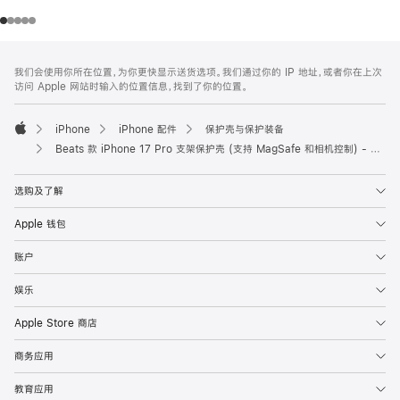
网
脚
我们会使用你所在位置，为你更快显示送货选项。我们通过你的 IP 地址，或者你在上次
注
页
访问 Apple 网站时输入的位置信息，找到了你的位置。
页
脚
iPhone
iPhone 配件
保护壳与保护装备
Apple
Beats 款 iPhone 17 Pro 支架保护壳 (支持 MagSafe 和相机控制) - 卵石粉
选购及了解
Apple 钱包
账户
娱乐
Apple Store 商店
商务应用
教育应用