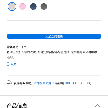
卵
磐
深
石
岩
岩
浅岩灰
粉
蓝
灰
添加到购物袋
需要考虑一下？
将此设备加入你的收藏，即可先保留全部配置选择，之后随时回来再继续
选购。
收藏
获得购买帮助，
立即在线交流
(在
或致电
400-666-8800
。
新
窗
口
中
产品信息