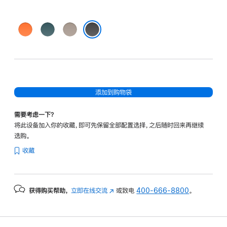
山
落
雪
脉
基
峰
珠峰黑
橙
蓝
灰
添加到购物袋
需要考虑一下？
将此设备加入你的收藏，即可先保留全部配置选择，之后随时回来再继续
选购。
收藏
获得购买帮助，
立即在线交流
(在
或致电
400-666-8800
。
新
窗
口