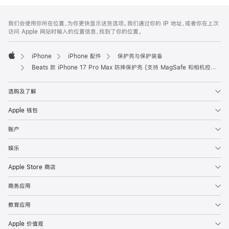
网
脚
我们会使用你所在位置，为你更快显示送货选项。我们通过你的 IP 地址，或者你在上次
注
页
访问 Apple 网站时输入的位置信息，找到了你的位置。
页
脚
iPhone
iPhone 配件
保护壳与保护装备
Apple
Beats 款 iPhone 17 Pro Max 防摔保护壳 (支持 MagSafe 和相机控制) – 珠峰黑
选购及了解
Apple 钱包
账户
娱乐
Apple Store 商店
商务应用
教育应用
Apple 价值观