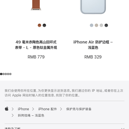
49 毫米赤陶色高山回环式
iPhone Air 防护边框 –
表带 - L - 原色钛金属外观
浅蓝色
RMB 779
RMB 329
网
脚
我们会使用你所在位置，为你更快显示送货选项。我们通过你的 IP 地址，或者你在上次
注
页
访问 Apple 网站时输入的位置信息，找到了你的位置。
页
脚
iPhone
iPhone 配件
保护壳与保护装备
Apple
斜挎挂绳 – 浅蓝色
选购及了解