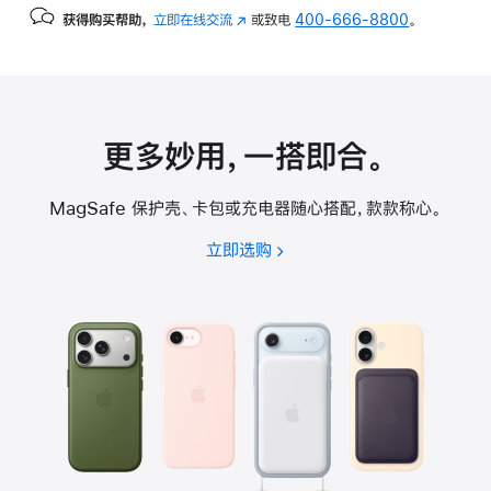
获得购买帮助，
立即在线交流
(在
或致电
400-666-8800
。
新
窗
口
中
打
更多妙用，一搭即‍合‍。
开)
MagSafe 保护壳、卡包或充电器随心搭配，款款称心。
立即选购