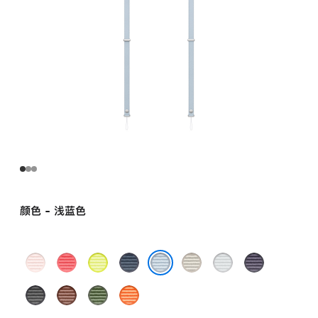
颜色 - 浅蓝色
浅
亮
霓
蓝
小
浅
紫
粉
番
虹
色
麦
灰
色
浅蓝色
黑
赭
绿
橙
色
石
黄
色
色
色
褐
色
色
榴
色