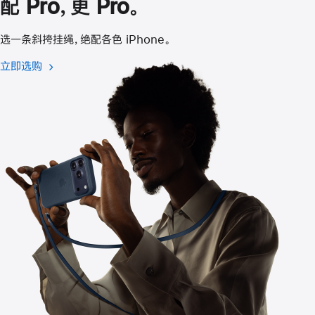
配 Pro，更 Pro。
打
开)
选一条斜挎挂绳，绝配各色 iPhone。
立即选购
斜
挎
挂
绳