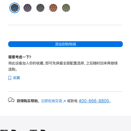
紫
黑
赭
绿
色
色
褐
色
蓝色
色
添加到购物袋
需要考虑一下？
将此设备加入你的收藏，即可先保留全部配置选择，之后随时回来再继续
选购。
收藏
获得购买帮助，
立即在线交流
(在
或致电
400-666-8800
。
新
窗
口
中