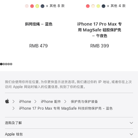
+ 其他 8 款
+ 其他 4 款
斜挎挂绳 – 蓝色
iPhone 17 Pro Max 专
用 MagSafe 硅胶保护壳
– 午夜色
RMB 479
RMB 399
网
脚
我们会使用你所在位置，为你更快显示送货选项。我们通过你的 IP 地址，或者你在上次
注
页
访问 Apple 网站时输入的位置信息，找到了你的位置。
页
脚
iPhone
iPhone 配件
保护壳与保护装备
Apple
iPhone 17 Pro Max 专用 MagSafe 科技织物保护壳 - 蓝色
选购及了解
Apple 钱包