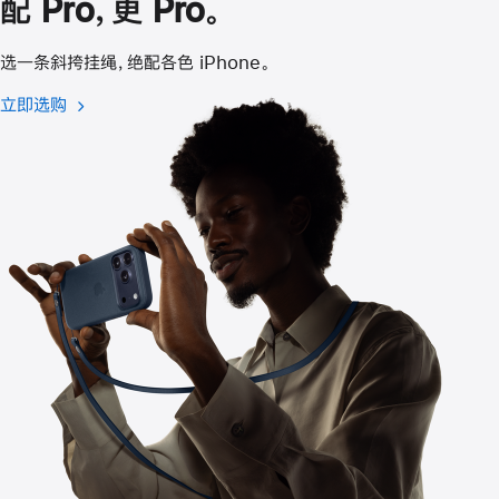
配 Pro，更 Pro。
打
开)
选一条斜挎挂绳，绝配各色 iPhone。
立即选购
斜
挎
挂
绳