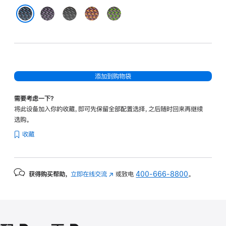
紫
黑
赭
绿
色
色
褐
色
蓝色
色
添加到购物袋
需要考虑一下？
将此设备加入你的收藏，即可先保留全部配置选择，之后随时回来再继续
选购。
收藏
获得购买帮助，
立即在线交流
(在
或致电
400-666-8800
。
新
窗
口
中