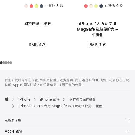
+ 其他 8 款
+ 其他 4 款
斜挎挂绳 – 蓝色
iPhone 17 Pro 专用
MagSafe 硅胶保护壳 –
午夜色
RMB 479
RMB 399
网
脚
我们会使用你所在位置，为你更快显示送货选项。我们通过你的 IP 地址，或者你在上次
注
页
访问 Apple 网站时输入的位置信息，找到了你的位置。
页
脚
iPhone
iPhone 配件
保护壳与保护装备
Apple
iPhone 17 Pro 专用 MagSafe 科技织物保护壳 - 蓝色
选购及了解
Apple 钱包