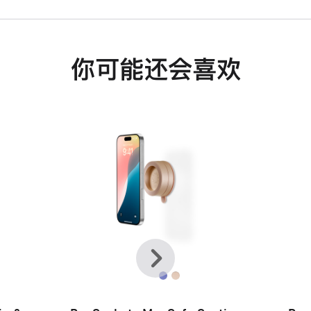
你可能还会喜欢
上
下
一
一
个
个