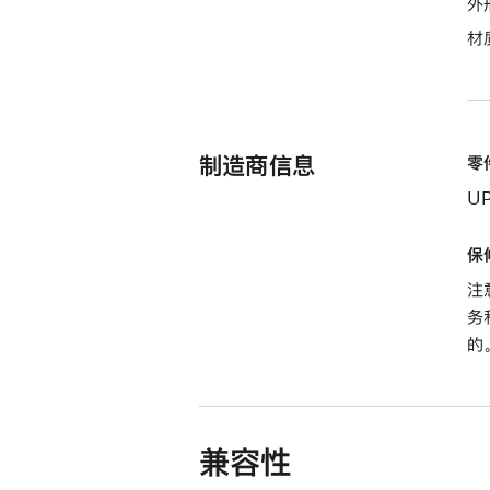
外
材
制造商信息
零
U
保
注
务
的
兼容性