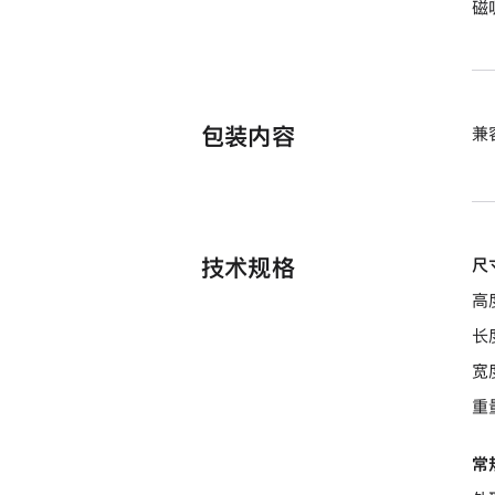
磁
包装内容
兼容
技术规格
尺
高
长度
宽度
重量
常