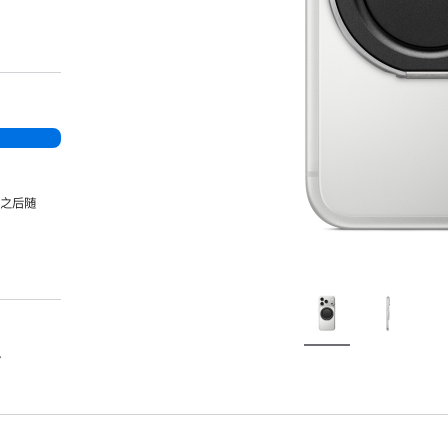
，之后随
。