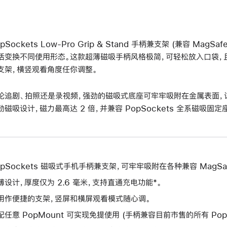
pSockets Low-Pro Grip & Stand 手柄兼支架 (兼容 Mag
活变换不同使用形态。这款超薄磁吸手柄风格极简，可轻松放入口袋，
支架，横竖观看角度任你调整。
论追剧、拍照还是录视频，强劲的磁吸式底座可牢牢吸附在金属表面，
劲磁吸设计，磁力最高达 2 倍，并兼容 PopSockets 全系磁吸固定
opSockets 磁吸式手机手柄兼支架，可牢牢吸附在各种兼容 MagSa
薄设计，厚度仅为 2.6 毫米，支持直通充电功能*。
用作便捷的支架，竖屏和横屏观看模式随心调。
配任意 PopMount 可实现免提使用 (手柄兼容目前市售的所有 PopS