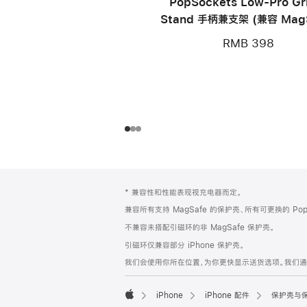
PopSockets Low-Pro Gr
Stand 手柄兼支架 (兼容 Mag
RMB 398
网
脚
* 兼容性和性能表现视充电器而定。
注
页
兼容所有支持 MagSafe 的保护壳、所有可更换的 Pop
页
不兼容未搭配引磁环的非 MagSafe 保护壳。
脚
引磁环仅兼容部分 iPhone 保护壳。
我们会使用你所在位置，为你更快显示送货选项。我们通过你
iPhone
iPhone 配件
保护壳与
Apple