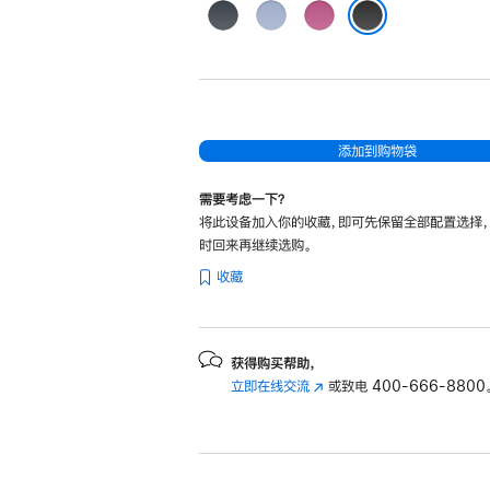
海
蓝
粉
军
色
色
黑色
蓝
色
添加到购物袋
需要考虑一下？
将此设备加入你的收藏，即可先保留全部配置选择
时回来再继续选购。
收藏
获得购买帮助，
立即在线交流
(在
或致电
400-666-8800
新
窗
口
中