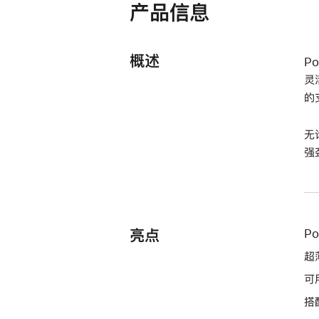
产品信息
打
开)
概述
Po
灵
的
无
强
亮点
P
超
可
搭