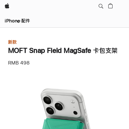
Apple
iPhone 配件
新款
MOFT Snap Field MagSafe 卡包支架
RMB 498