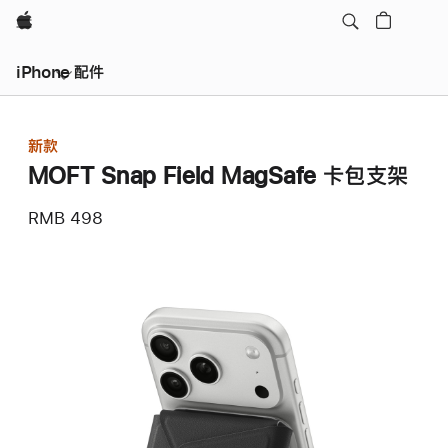
Apple
iPhone 配件
新款
MOFT Snap Field MagSafe 卡包支架
RMB 498