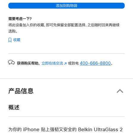
添加到购物袋
需要考虑一下？
将此设备加入你的收藏，即可先保留全部配置选择，之后随时回来再继续
选购。
收藏
获得购买帮助，
立即在线交流
(在
或致电
400-666-8800
。
新
窗
口
中
产品信息
打
开)
概述
为你的 iPhone 贴上强韧又安全的 Belkin UltraGlass 2