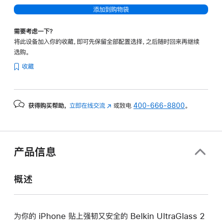
添加到购物袋
需要考虑一下？
将此设备加入你的收藏，即可先保留全部配置选择，之后随时回来再继续
选购。
收藏
获得购买帮助，
立即在线交流
(在
或致电
400-666-8800
。
新
窗
口
中
产品信息
打
开)
概述
为你的 iPhone 贴上强韧又安全的 Belkin UltraGlass 2