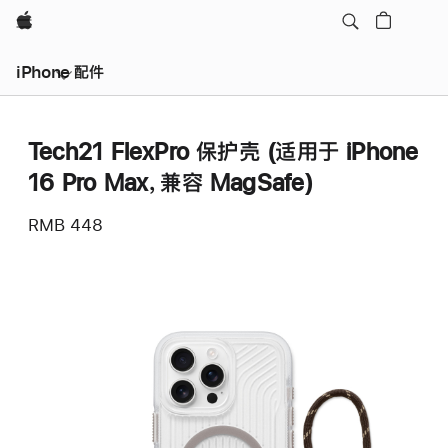
Apple
iPhone 配件
Tech21 FlexPro 保护壳 (适用于 iPhone
16 Pro Max，兼容 MagSafe)
RMB 448