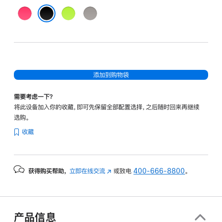
粉
绿
浅
色
色
褐
黑色
色
添加到购物袋
需要考虑一下？
将此设备加入你的收藏，即可先保留全部配置选择，之后随时回来再继续
选购。
收藏
获得购买帮助，
立即在线交流
(在
或致电
400-666-8800
。
新
窗
口
中
产品信息