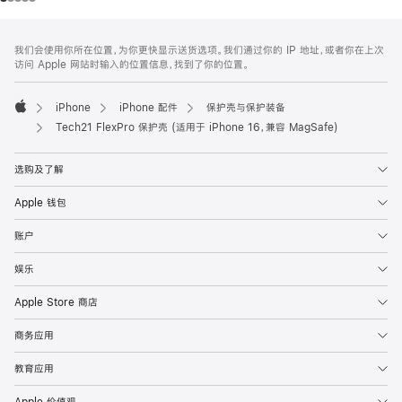
网
脚
我们会使用你所在位置，为你更快显示送货选项。我们通过你的 IP 地址，或者你在上次
注
页
访问 Apple 网站时输入的位置信息，找到了你的位置。
页
脚
iPhone
iPhone 配件
保护壳与保护装备
Apple
Tech21 FlexPro 保护壳 (适用于 iPhone 16，兼容 MagSafe)
选购及了解
Apple 钱包
账户
娱乐
Apple Store 商店
商务应用
教育应用
Apple 价值观