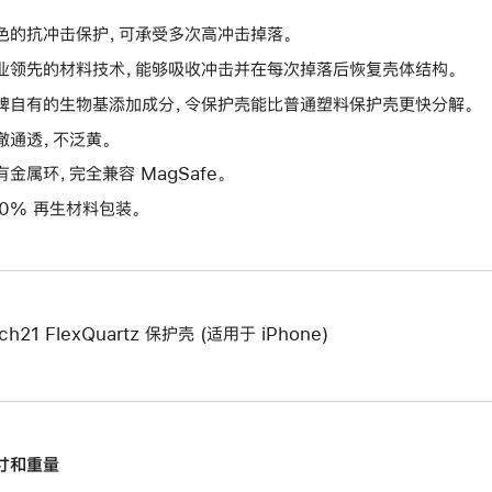
色的抗冲击保护，可承受多次高冲击掉落。
业领先的材料技术，能够吸收冲击并在每次掉落后恢复壳体结构。
牌自有的生物基添加成分，令保护壳能比普通塑料保护壳更快分解。
澈通透，不泛黄。
有金属环，完全兼容 MagSafe。
00% 再生材料包装。
ch21 FlexQuartz 保护壳 (适用于 iPhone)
寸和重量