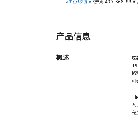
立即在线交流
(在
或致电
400-666-8800
新
窗
口
中
产品信息
打
开)
概述
这
i
格
可
F
入
完