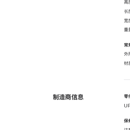
高度
长度
宽度
重量
常
外
材
制造商信息
零
U
保
注