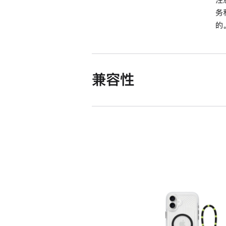
务
的
兼容性