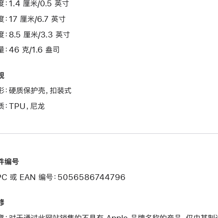
：1.4 厘米/0.5 英寸
：17 厘米/6.7 英寸
：8.5 厘米/3.3 英寸
：46 克/1.6 盎司
规
形：硬质保护壳，扣装式
质：TPU，尼龙
件编号
PC 或 EAN 编号：5056586744796
修
意：对于通过此网站销售的不具有 Apple 品牌名称的产品，仅由