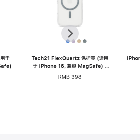
上
下
一
一
个
个
(适用于
Tech21 FlexQuartz 保护壳 (适用
iPho
afe)
于 iPhone 16，兼容 MagSafe) -
深空灰色
RMB 398