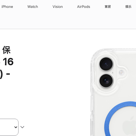
iPhone
Watch
Vision
AirPods
家居
娱乐
z 保
 16
) -