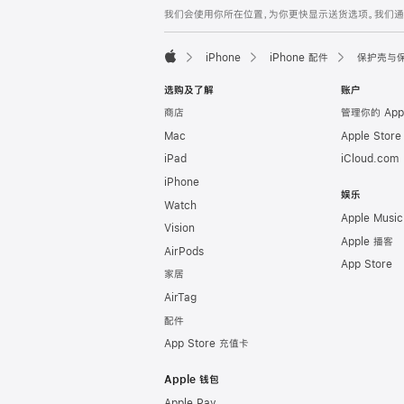
网
脚
我们会使用你所在位置，为你更快显示送货选项。我们通过你
注
页
页
iPhone
iPhone 配件
保护壳与
脚
Apple
选购及了解
账户
商店
管理你的 App
Mac
Apple Stor
iPad
iCloud.com
iPhone
娱乐
Watch
Apple Music
Vision
Apple 播客
AirPods
App Store
家居
AirTag
配件
App Store 充值卡
Apple 钱包
Apple Pay