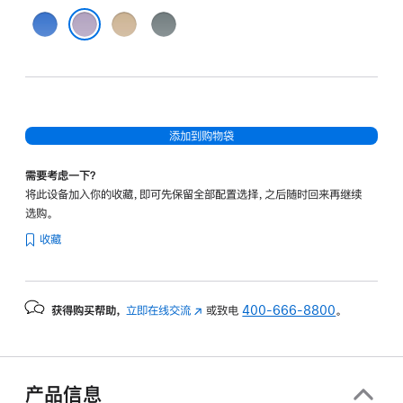
蓝
金
灰
色
色
色
紫色
添加到购物袋
需要考虑一下？
将此设备加入你的收藏，即可先保留全部配置选择，之后随时回来再继续
选购。
收藏
获得购买帮助，
立即在线交流
(在
或致电
400-666-8800
。
新
窗
口
中
产品信息