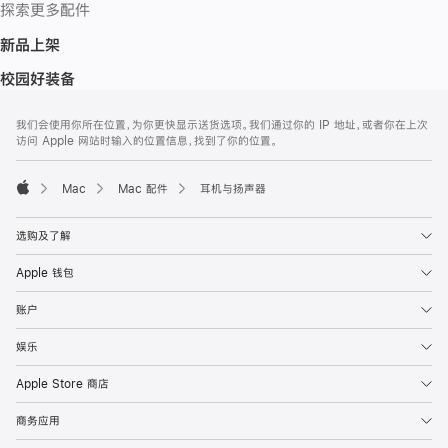
探索更多配件
新品上架
校园好装备
网
脚
我们会使用你所在位置，为你更快显示送货选项。我们通过你的 IP 地址，或者你在上次
注
页
访问 Apple 网站时输入的位置信息，找到了你的位置。
页
脚
Mac
Mac 配件
耳机与扬声器
Apple
选购及了解
Apple 钱包
账户
娱乐
Apple Store 商店
商务应用