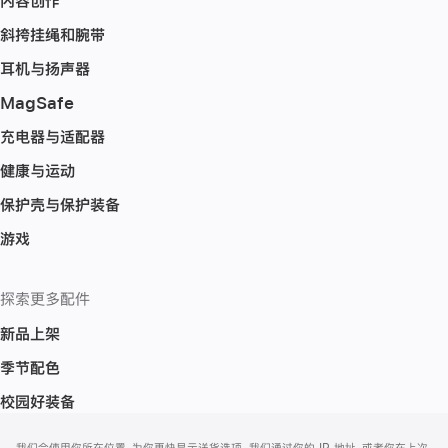
内容创作
斜挎挂绳和腕带
耳机与扬声器
MagSafe
充电器与适配器
健康与运动
保护壳与保护装备
游戏
探索更多配件
新品上架
季节配色
校园好装备
网
脚
我们会使用你所在位置，为你更快显示送货选项。我们通过你的 IP 地址，或者你在上次