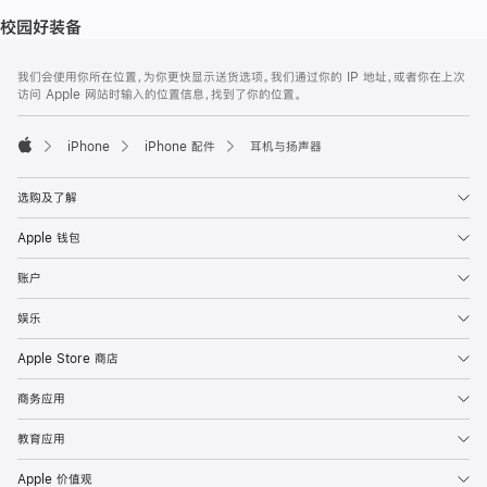
校园好装备
网
脚
我们会使用你所在位置，为你更快显示送货选项。我们通过你的 IP 地址，或者你在上次
注
页
访问 Apple 网站时输入的位置信息，找到了你的位置。
页
脚
iPhone
iPhone 配件
耳机与扬声器
Apple
选购及了解
Apple 钱包
账户
娱乐
Apple Store 商店
商务应用
教育应用
Apple 价值观