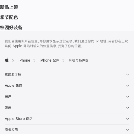
新品上架
季节配色
校园好装备
网
脚
我们会使用你所在位置，为你更快显示送货选项。我们通过你的 IP 地址，或者你在上次
注
页
访问 Apple 网站时输入的位置信息，找到了你的位置。
页
脚
iPhone
iPhone 配件
耳机与扬声器
Apple
选购及了解
Apple 钱包
账户
娱乐
Apple Store 商店
商务应用