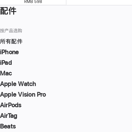
RMB 598
配件
按产品选购
所有配件
iPhone
iPad
Mac
Apple Watch
Apple Vision Pro
AirPods
AirTag
Beats