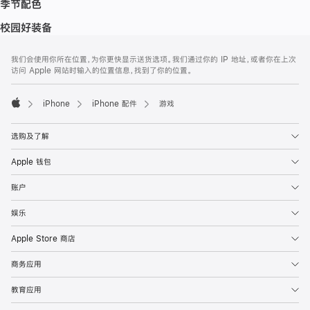
季节配色
校园好装备
网
脚
我们会使用你所在位置，为你更快显示送货选项。我们通过你的 IP 地址，或者你在上次
注
页
访问 Apple 网站时输入的位置信息，找到了你的位置。
页
脚
iPhone
iPhone 配件
游戏
Apple
选购及了解
Apple 钱包
账户
娱乐
Apple Store 商店
商务应用
教育应用