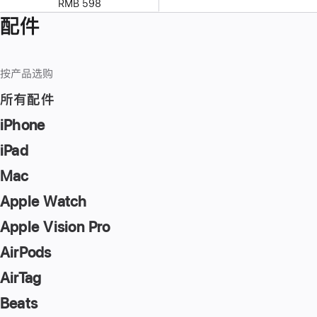
RMB 598
配件
按产品选购
所有配件
iPhone
iPad
Mac
Apple Watch
Apple Vision Pro
AirPods
AirTag
Beats