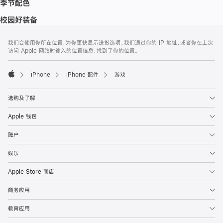
季节配色
校园好装备
网
脚
我们会使用你所在位置，为你更快显示送货选项。我们通过你的 IP 地址，或者你在上次
注
页
访问 Apple 网站时输入的位置信息，找到了你的位置。
页
脚
iPhone
iPhone 配件
游戏
Apple
选购及了解
Apple 钱包
账户
娱乐
Apple Store 商店
商务应用
教育应用