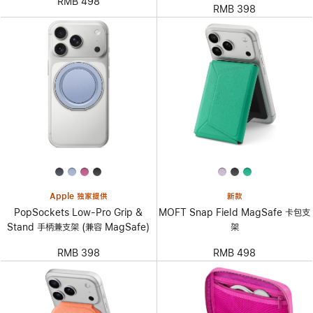
RMB 498
RMB 398
Apple 独家提供
新款
PopSockets Low-Pro Grip &
MOFT Snap Field MagSafe 卡包支
Stand 手柄兼支架 (兼容 MagSafe)
架
RMB 398
RMB 498