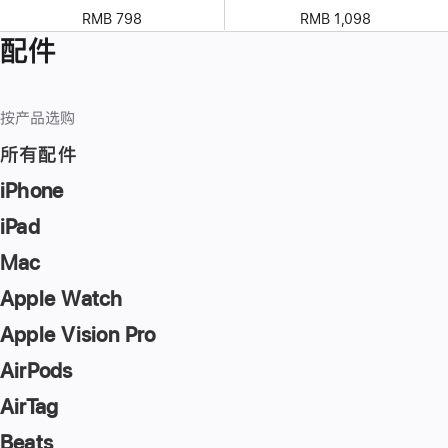
RMB 798
RMB 1,098
配件
按产品选购
所有配件
iPhone
iPad
Mac
Apple Watch
Apple Vision Pro
AirPods
AirTag
Beats