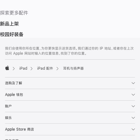
探索更多配件
新品上架
校园好装备
网
脚
我们会使用你所在位置，为你更快显示送货选项。我们通过你的 IP 地址，或者你在上次
注
页
访问 Apple 网站时输入的位置信息，找到了你的位置。
页
脚
iPad
iPad 配件
耳机与扬声器
Apple
选购及了解
Apple 钱包
账户
娱乐
Apple Store 商店