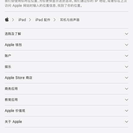
我们会使用你所在位置，为你更快显示送货选项。我们通过你的 IP 地址，或者你在上次
注
页
访问 Apple 网站时输入的位置信息，找到了你的位置。
页
脚
iPad
iPad 配件
耳机与扬声器
Apple
选购及了解
Apple 钱包
账户
娱乐
Apple Store 商店
商务应用
教育应用
Apple 价值观
关于 Apple