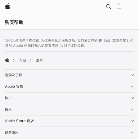
Apple
本
购买帮助
地
导
网
脚
航
我们会使用你所在位置，为你更快显示送货选项。我们通过你的 IP 地址，或者你在上次
注
页
访问 Apple 网站时输入的位置信息，找到了你的位置。
打
页
开
脚
帮助
发票
菜
Apple
单
选购及了解
Apple 钱包
账户
娱乐
Apple Store 商店
商务应用