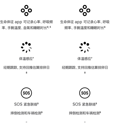
用
生命体征 app 可记录心率、呼吸频
生命体征 app 可记录心率、呼吸
率、手腕温度、血氧和睡眠时长
6
5
频率、手腕温度和睡眠时长
6
,
脚
脚
脚
注
注
注
体温感应
7
体温感应
7
脚
脚
经期跟踪，支持回推估算排卵日
经期跟踪，支持回推估算排卵日
注
注
脚
8
脚
8
注
注
SOS 紧急联络
9
SOS 紧急联络
9
脚
脚
摔倒检测和车祸检测
9
摔倒检测和车祸检测
9
注
注
脚
脚
-
警
-
警
注
注