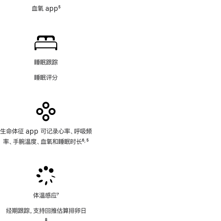
血氧 app
5
脚
注
睡眠跟踪
睡眠评分
生命体征 app 可记录心率、呼吸频
率、手腕温度、血氧和睡眠时长
6
5
,
脚
脚
注
注
体温感应
7
脚
经期跟踪，支持回推估算排卵日
注