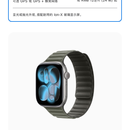
或 RMB 125/月 (24 期) 起
可选 GPS 或 GPS + 蜂窝网络
亚光或抛光外观，搭配耐用的 Ion-X 玻璃显示屏。
选
择
外
观: