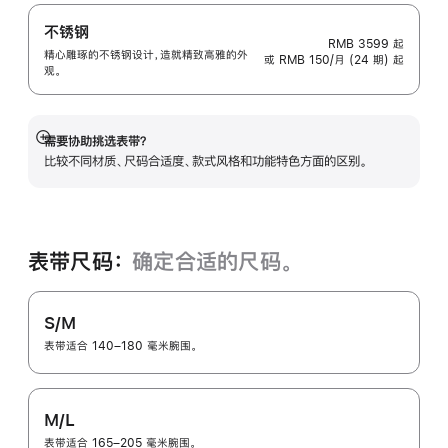
不锈钢
RMB 3599
起
精心雕琢的不锈钢设计，造就精致高雅的外
或 RMB 150/月 (24 期) 起
观。
需要协助挑选表带？
展
比较不同材质、尺码合适度、款式风格和功能特色方面的区别。
开
表带尺码：
确定合适的尺码。
S/M
表带适合 140–180 毫米腕围。
M/L
表带适合 165–205 毫米腕围。