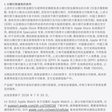
页
脚
◊
分期付款服务的条件
脚
注
上述所示分期付款金额仅为使用特定期数免息分期付款估算得出的示例 (仅显示整数数
额，未显示小数点以后的金额)，实际支付金额以银行、花呗或微信分付账单为准。上述分
期付款方案由信用卡发卡机构 (包括但不限于招商银行、中国建设银行、中国工商银行
等，具体支持分期付款服务的可选择银行及对应分期付款方案请见付款页面)、蚂蚁金服
(花呗) 以及微信分付面向符合条件的中国大陆居民提供。部分银行会要求你通过支付
宝完成购买。Apple Store 零售店的分期付款方案可能与 Apple Store 在线商店不
同，请到店咨询 Specialist 专家。所有银行信用卡分期均需经你的信用卡发卡机构批
准；对于花呗分期，需经蚂蚁金服批准；对于微信分付分期，需经微信分付批准。如果你选
择的分期付款方案未获得信用卡发卡机构、蚂蚁金服或微信分付的批准，Apple 将不会
被告知原因。请参阅信用卡发卡机构 (包括但不限于招商银行、中国建设银行、中国工商
银行等，具体支持分期付款服务的可选择银行请见付款页面) 网站、支付宝网站和微信
分付服务页面，了解相关条件、费用和收费。订单可能需要满足特定金额要求，不同免息
分期期数对应的最低限额可能有所不同。上述分期付款服务只适用于个人消费者。企业
和教育机构客户、企业员工购买计划 (EPP) 和 Apple 员工购买计划 (EPP) 适用的分
期付款方案可能与上述方案不同，详情请参见教育商店、EPP 在线商店和企业商店。公
司信用卡无资格申请分期。招商银行分期付款单笔订单最高限额为 RMB 150000。
当商品有货并/或发货时，购物金额将计入你的信用卡、支付宝或微信分付账单。相关财
务费用将显示在你的信用卡对账单、支付宝或微信账户中。
产品按广告宣传价或标价提供分期付款服务。价格包含增值税。所有订单均可享受免费
送货服务。
此信息更新于 2026 年 7 月 30 日。
脚
◊◊ 在经过 Apple Watch 亲子设置的 Apple Watch 上，部分功能可能无法使用。访
注
问
support.apple.com/zh-cn/109036
(在
了解详情。使用蜂窝网络时，需要使用移动
通信服务计划。访问
apple.com.cn/watch/cellular
新
查询适用的移动通信运营商及