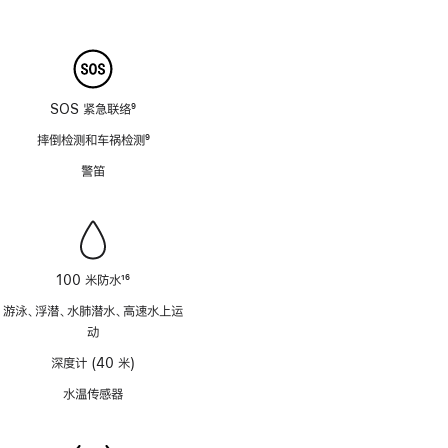
脚
8
注
SOS 紧急联络
9
脚
摔倒检测和车祸检测
9
注
脚
警笛
注
100 米防水
16
脚
游泳、浮潜、水肺潜水、高速水上运
注
动
深度计 (40 米)
水温传感器