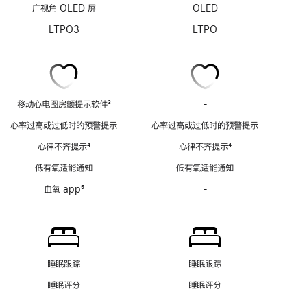
广视角 OLED 屏
OLED
LTPO3
LTPO
移动心电图房颤提示软件
3
-
移
脚
动
心率过高或过低时的预警提示
心率过高或过低时的预警提示
注
心
心律不齐提示
4
心律不齐提示
4
电
脚
脚
图
低有氧适能通知
低有氧适能通知
注
注
房
血氧 app
5
-
血
颤
脚
氧
提
注
app
示
功
软
能
件
不
功
睡眠跟踪
睡眠跟踪
适
能
睡眠评分
睡眠评分
用
不
适