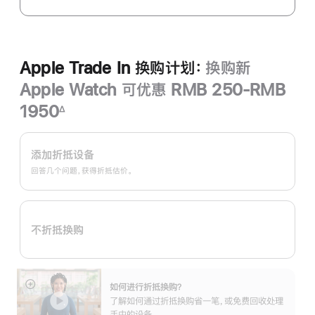
Apple Trade In 换购计划：
换购新
Apple Watch 可优惠 RMB 250-RMB
1950
∆
脚
Apple
注
Trade
添加折抵设备
In
回答几个问题，获得折抵估价。
换
购
计
不折抵换购
划：
如何进行折抵换购？
展
了解如何通过折抵换购省一笔，或免费回收处理
开
手中的设备。