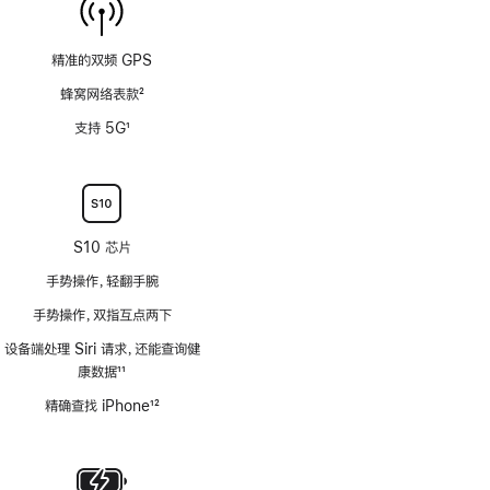
精准的双频 GPS
蜂窝网络表款
2
脚
支持 5G
1
注
脚
注
S10 芯片
手势操作，轻翻手腕
手势操作，双指互点两下
设备端处理 Siri 请求，还能查询健
康数据
11
脚
精确查找 iPhone
12
注
脚
注