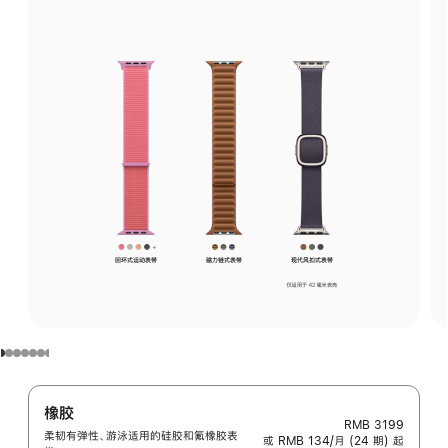
橡胶
RMB 3199
柔韧有弹性、游泳适用的硅胶和氟橡胶表
或 RMB 134/月 (24 期) 起