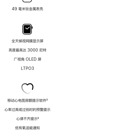
49 毫米钛金属表壳
全天候视网膜显示屏
亮度最高达 3000 尼特
广视角 OLED 屏
LTPO3
移动心电图房颤提示软件
3
脚
心率过高或过低时的预警提示
注
心律不齐提示
4
脚
低有氧适能通知
注