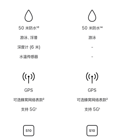
笛
笛
功
功
能
能
不
不
适
适
50 米防水
10
50 米防水
14
用
用
脚
脚
游泳、浮潜
游泳
注
注
深度计 (6 米)
-
深
度
水温传感器
-
水
计
温
(支
传
持
感
6
器
米
功
GPS
GPS
水
能
深)
可选蜂窝网络表款
2
可选蜂窝网络表款
2
不
功
脚
脚
适
支持 5G
1
支持 5G
1
能
注
注
用
脚
脚
不
注
注
适
用