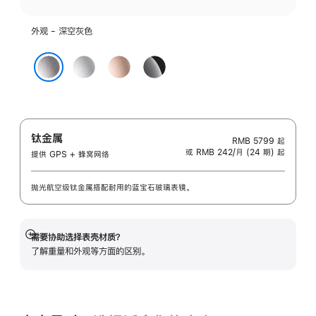
外观 - 深空灰色
银
玫
亮
色
瑰
黑
深空灰色
金
色
色
钛金属
RMB 5799
起
或 RMB 242/月 (24 期) 起
提供 GPS + 蜂窝网络
抛光航空级钛金属搭配耐用的蓝宝石玻璃表镜。
需要协助选择表壳材质？
展
了解重量和外观等方面的区别。
开