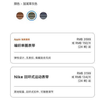
选
颜色 - 鼠尾草灰色
择
颜
焦
海
色:
糖
军
鼠尾草灰色
色
蓝
色
RMB 3599
Apple 独家提供
或 RMB 150/月
编织单圈表带
(24 期) 起
弹性设计、无表扣、佩戴贴合无间
RMB 3199
Nike 回环式运动表带
或 RMB 134/月
(24 期) 起
质地轻盈、回环式扣件、可随意调节