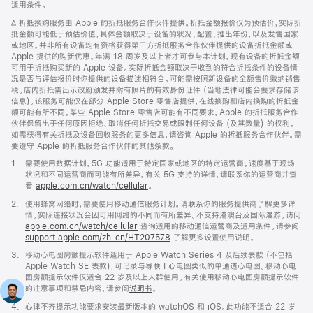
适用条件。
窗
口
脚
∆ 折抵换购服务由 Apple 的折抵服务合作伙伴提供。折抵金额报价仅为预估价，实际折
中
注
抵金额可能低于预估价值，具体金额取决于设备的状况、配置、推出年份，以及发售国家
打
或地区。并非所有设备均有资格获得第三方折抵服务合作伙伴提供的设备折抵金额或
开)
Apple 提供的购新优惠。年满 18 周岁及以上者才可参与本计划。现有设备的折抵金额
可用于折抵购买新的 Apple 设备。实际折抵金额取决于收到的符合折抵条件的设备情
况是否与评估报价时你提供的设备描述相符合。可能需按照新设备的全额售价缴纳销售
税。店内折抵需出示政府颁发并附有照片的有效身份证件 (当地法律可能会要求存储该
信息)。该服务可能仅在部分 Apple Store 零售店提供，在线换购和店内换购的折抵金
额可能有所不同。某些 Apple Store 零售店可能有不同要求。Apple 的折抵服务合作
伙伴保留出于任何原因拒绝、取消任何折抵交易或限制任何设备 (及其数量) 的权利。
如需获得有关折抵及设备回收服务的更多信息，请咨询 Apple 的折抵服务合作伙伴。需
要遵守 Apple 的折抵服务合作伙伴的其他条款。
脚
1.
需要使用数据计划。5G 功能适用于特定国家或地区的特定运营商。速度基于现场
注
状况和不同运营商而可能有所差异。有关 5G 支持的详情，请联系你的运营商并查
看
apple.com.cn/watch/cellular
。
脚
2.
使用蜂窝网络时，需要使用移动通信服务计划。请联系你的服务提供商了解更多详
注
情。实际连接状况会因可用网络的不同而有所差异。不支持港澳台及国际漫游。访问
apple.com.cn/watch/cellular
查询适用的移动通信运营商及适用条件。请参阅
support.apple.com/zh-cn/HT207578
(在
了解更多设置使用说明。
新
脚
3.
移动心电图房颤提示软件适用于 Apple Watch Series 4 及后续表款 (不包括
窗
注
Apple Watch SE 表款)，可记录与导联 I 心电图类似的单通道心电图。移动心电
口
图房颤提示软件仅适合 22 岁及以上人群使用。有关使用移动心电图房颤提示软件
中
的注意事项和禁忌内容，请参阅
说明书
。
打
开)
脚
4.
心律不齐提示功能要求安装最新版本的 watchOS 和 iOS。此功能不适合 22 岁