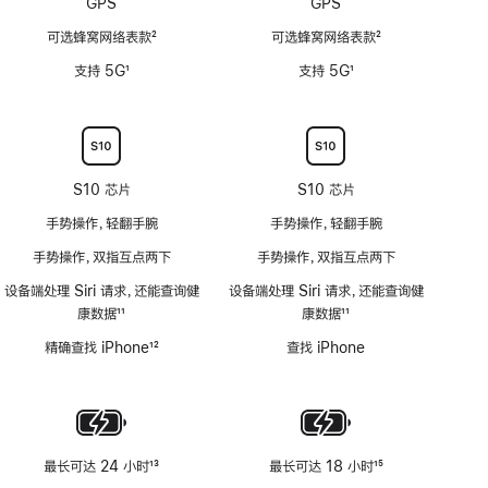
GPS
GPS
水
能
深)
可选蜂窝网络表款
2
可选蜂窝网络表款
2
不
功
脚
脚
适
支持 5G
1
支持 5G
1
能
注
注
用
脚
脚
不
注
注
适
用
S10 芯片
S10 芯片
手势操作，轻翻手腕
手势操作，轻翻手腕
手势操作，双指互点两下
手势操作，双指互点两下
设备端处理 Siri 请求，还能查询健
设备端处理 Siri 请求，还能查询健
康数据
11
康数据
11
脚
脚
精确查找 iPhone
12
查找 iPhone
注
注
脚
注
最长可达 24 小时
13
最长可达 18 小时
15