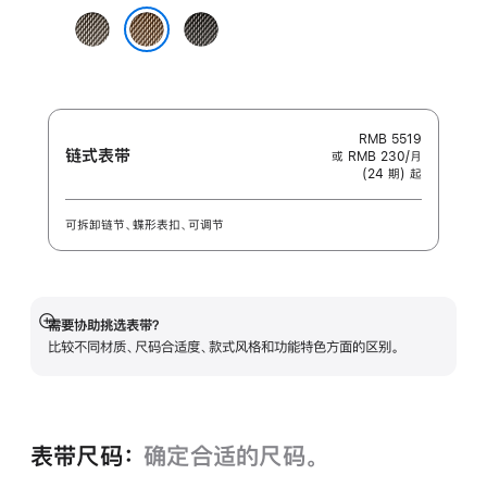
颜
原
石
色:
色
板
金色
色
RMB 5519
链式表带
或 RMB 230/月
(24 期) 起
可拆卸链节、蝶形表扣、可调节
需要协助挑选表带？
展
比较不同材质、尺码合适度、款式风格和功能特色方面的区别。
开
表带尺码：
确定合适的尺码。