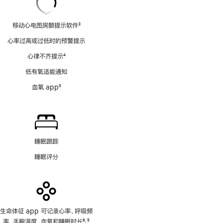
移动心电图房颤提示软件
3
脚
心率过高或过低时的预警提示
注
心律不齐提示
4
脚
低有氧适能通知
注
血氧 app
5
脚
注
睡眠跟踪
睡眠评分
生命体征 app 可记录心率、呼吸频
率、手腕温度、血氧和睡眠时长
6
5
,