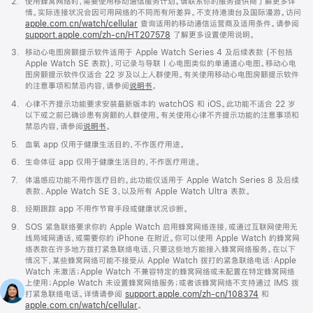
脚
2.
使用蜂窝网络时，需要使用移动通信服务计划。请联系你的服务提供商了解更多详
注
情。实际连接状况会因可用网络的不同而有所差异。不支持港澳台及国际漫游。访问
apple.com.cn/watch/cellular
查询适用的移动通信运营商及适用条件。请参阅
support.apple.com/zh-cn/HT207578
(在
了解更多设置使用说明。
新
脚
3.
移动心电图房颤提示软件适用于 Apple Watch Series 4 及后续表款 (不包括
窗
注
Apple Watch SE 表款)，可记录与导联 I 心电图类似的单通道心电图。移动心电
口
图房颤提示软件仅适合 22 岁及以上人群使用。有关使用移动心电图房颤提示软件
中
的注意事项和禁忌内容，请参阅
说明书
。
打
开)
脚
4.
心律不齐提示功能要求安装最新版本的 watchOS 和 iOS。此功能不适合 22 岁
注
以下或之前已确诊患有房颤的人群使用。有关使用心律不齐提示功能的注意事项和
禁忌内容，请参阅
说明书
。
脚
5.
血氧 app 仅用于健康生活目的，不作医疗用途。
注
脚
6.
生命体征 app 仅用于健康生活目的，不作医疗用途。
注
脚
7.
体温感应功能不用作医疗目的。此功能仅适用于 Apple Watch Series 8 及后续
注
表款、Apple Watch SE 3，以及所有 Apple Watch Ultra 表款。
脚
8.
经期跟踪 app 不用作节育手段或健康状况诊断。
注
脚
9.
SOS 紧急联络要求你的 Apple Watch 启用蜂窝网络连接，或通过互联网使用无
注
线局域网通话，或需要你的 iPhone 在附近。你可以使用 Apple Watch 的蜂窝网
络表款在许多地方拨打紧急联络电话，只要这些地方能接入蜂窝网络服务。在以下
情况下，某些蜂窝网络可能不接受从 Apple Watch 拨打的紧急联络电话：Apple
Watch 未激活；Apple Watch 不兼容特定的蜂窝网络或未配置在特定蜂窝网络
上使用；Apple Watch 未设置蜂窝网络服务；或者该蜂窝网络不支持通过 IMS 拨
打紧急联络电话。详情请参阅
support.apple.com/zh-cn/108374
(在
和
apple.com.cn/watch/cellular
。
新