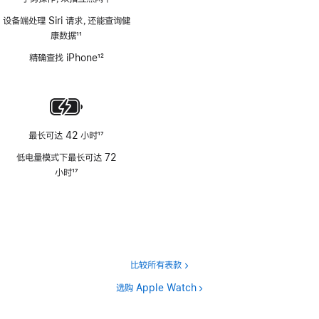
设备端处理 Siri 请求，还能查询健
康数据
11
脚
精确查找 iPhone
12
注
脚
注
最长可达 42 小时
17
脚
低电量模式下最长可达 72
注
小时
17
脚
注
比较所有表款
选购 Apple Watch