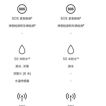
SOS 紧急联络
9
SOS 紧急联络
9
脚
脚
摔倒检测和车祸检测
9
摔倒检测和车祸检测
9
注
注
脚
脚
-
警
-
警
注
注
笛
笛
功
功
能
能
不
不
适
适
50 米防水
10
50 米防水
14
用
用
脚
脚
游泳、浮潜
游泳
注
注
深度计 (6 米)
-
深
度
水温传感器
-
水
计
温
(支
传
持
感
6
器
米
功