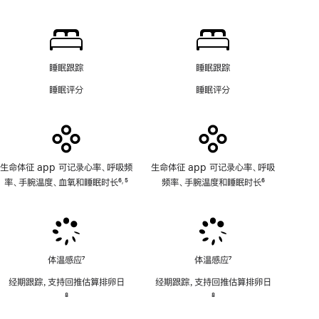
脚
氧
提
注
app
示
功
软
能
件
不
功
睡眠跟踪
睡眠跟踪
适
能
睡眠评分
睡眠评分
用
不
适
用
生命体征 app 可记录心率、呼吸频
生命体征 app 可记录心率、呼吸
率、手腕温度、血氧和睡眠时长
6
5
频率、手腕温度和睡眠时长
6
,
脚
脚
脚
注
注
注
体温感应
7
体温感应
7
脚
脚
经期跟踪，支持回推估算排卵日
经期跟踪，支持回推估算排卵日
注
注
脚
8
脚
8
注
注