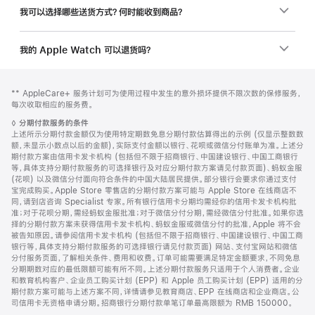
我可以选择哪些送货方式？何时能收到商品？
我的 Apple Watch 可以退货吗？
网
脚
脚
** AppleCare+ 服务计划可为使用过程中发生的意外损坏提供不限次数的保修服务，
注
页
注
每次收取相应的服务费。
页
脚
◊
分期付款服务的条件
脚
注
上述所示分期付款金额仅为使用特定期数免息分期付款估算得出的示例 (仅显示整数数
额，未显示小数点以后的金额)，实际支付金额以银行、花呗或微信分付账单为准。上述分
期付款方案由信用卡发卡机构 (包括但不限于招商银行、中国建设银行、中国工商银行
等，具体支持分期付款服务的可选择银行及对应分期付款方案请见付款页面)、蚂蚁金服
(花呗) 以及微信分付面向符合条件的中国大陆居民提供。部分银行会要求你通过支付
宝完成购买。Apple Store 零售店的分期付款方案可能与 Apple Store 在线商店不
同，请到店咨询 Specialist 专家。所有银行信用卡分期均需经你的信用卡发卡机构批
准；对于花呗分期，需经蚂蚁金服批准；对于微信分付分期，需经微信分付批准。如果你选
择的分期付款方案未获得信用卡发卡机构、蚂蚁金服或微信分付的批准，Apple 将不会
被告知原因。请参阅信用卡发卡机构 (包括但不限于招商银行、中国建设银行、中国工商
银行等，具体支持分期付款服务的可选择银行请见付款页面) 网站、支付宝网站和微信
分付服务页面，了解相关条件、费用和收费。订单可能需要满足特定金额要求，不同免息
分期期数对应的最低限额可能有所不同。上述分期付款服务只适用于个人消费者。企业
和教育机构客户、企业员工购买计划 (EPP) 和 Apple 员工购买计划 (EPP) 适用的分
期付款方案可能与上述方案不同，详情请参见教育商店、EPP 在线商店和企业商店。公
司信用卡无资格申请分期。招商银行分期付款单笔订单最高限额为 RMB 150000。