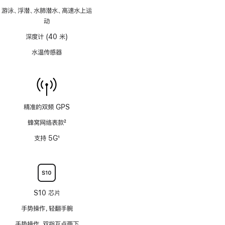
脚
游泳、浮潜、水肺潜水、高速水上运
注
动
深度计 (40 米)
水温传感器
精准的双频 GPS
蜂窝网络表款
2
脚
支持 5G
1
注
脚
注
S10 芯片
手势操作，轻翻手腕
手势操作，双指互点两下