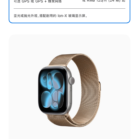
或 RMB 125/月 (24 期) 起
可选 GPS 或 GPS + 蜂窝网络
亚光或抛光外观，搭配耐用的 Ion-X 玻璃显示屏。
选
择
外
观: