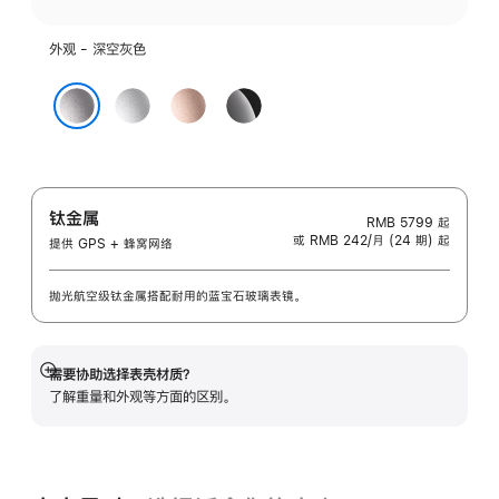
外观 - 深空灰色
银
玫
亮
色
瑰
黑
深空灰色
金
色
色
钛金属
RMB 5799
起
或 RMB 242/月 (24 期) 起
提供 GPS + 蜂窝网络
抛光航空级钛金属搭配耐用的蓝宝石玻璃表镜。
需要协助选择表壳材质？
展
了解重量和外观等方面的区别。
开