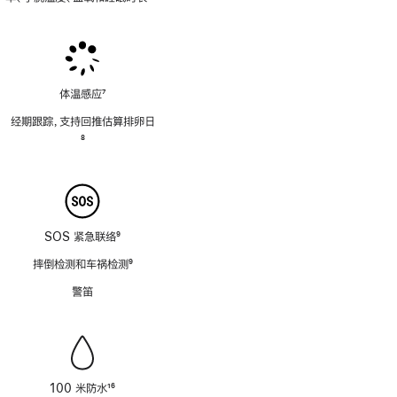
脚
脚
注
注
体温感应
7
脚
经期跟踪，支持回推估算排卵日
注
脚
8
注
SOS 紧急联络
9
脚
摔倒检测和车祸检测
9
注
脚
警笛
注
100 米防水
16