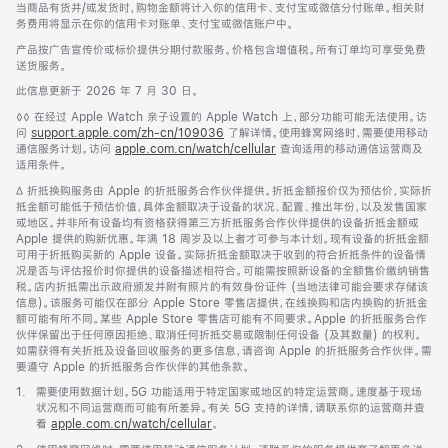
当商品有货并/或发货时，购物金额将计入你的信用卡、支付宝或微信分付账单。相关财
务费用将显示在你的信用卡对账单、支付宝或微信账户中。
产品按广告宣传价或标价提供分期付款服务。价格包含增值税。所有订单均可享受免费
送货服务。
此信息更新于 2026 年 7 月 30 日。
脚
◊◊ 在经过 Apple Watch 亲子设置的 Apple Watch 上，部分功能可能无法使用。访
注
问
support.apple.com/zh-cn/109036
(在
了解详情。使用蜂窝网络时，需要使用移动
通信服务计划。访问
apple.com.cn/watch/cellular
新
查询适用的移动通信运营商及
适用条件。
窗
口
脚
∆ 折抵换购服务由 Apple 的折抵服务合作伙伴提供。折抵金额报价仅为预估价，实际折
中
注
抵金额可能低于预估价值，具体金额取决于设备的状况、配置、推出年份，以及发售国家
打
或地区。并非所有设备均有资格获得第三方折抵服务合作伙伴提供的设备折抵金额或
开)
Apple 提供的购新优惠。年满 18 周岁及以上者才可参与本计划。现有设备的折抵金额
可用于折抵购买新的 Apple 设备。实际折抵金额取决于收到的符合折抵条件的设备情
况是否与评估报价时你提供的设备描述相符合。可能需按照新设备的全额售价缴纳销售
税。店内折抵需出示政府颁发并附有照片的有效身份证件 (当地法律可能会要求存储该
信息)。该服务可能仅在部分 Apple Store 零售店提供，在线换购和店内换购的折抵金
额可能有所不同。某些 Apple Store 零售店可能有不同要求。Apple 的折抵服务合作
伙伴保留出于任何原因拒绝、取消任何折抵交易或限制任何设备 (及其数量) 的权利。
如需获得有关折抵及设备回收服务的更多信息，请咨询 Apple 的折抵服务合作伙伴。需
要遵守 Apple 的折抵服务合作伙伴的其他条款。
脚
1.
需要使用数据计划。5G 功能适用于特定国家或地区的特定运营商。速度基于现场
注
状况和不同运营商而可能有所差异。有关 5G 支持的详情，请联系你的运营商并查
看
apple.com.cn/watch/cellular
。