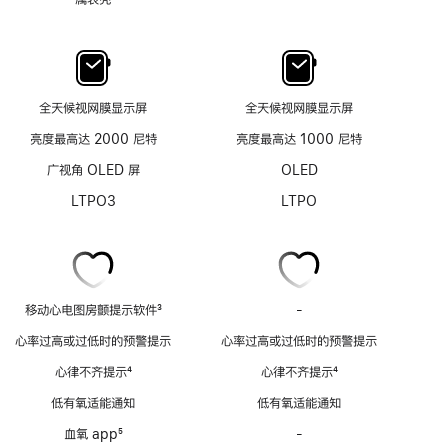
全天候视网膜显示屏
全天候视网膜显示屏
亮度最高达 2000 尼特
亮度最高达 1000 尼特
广视角 OLED 屏
OLED
LTPO3
LTPO
移动心电图房颤提示软件
3
-
移
脚
动
心率过高或过低时的预警提示
心率过高或过低时的预警提示
注
心
心律不齐提示
4
心律不齐提示
4
电
脚
脚
图
低有氧适能通知
低有氧适能通知
注
注
房
血氧 app
5
-
血
颤