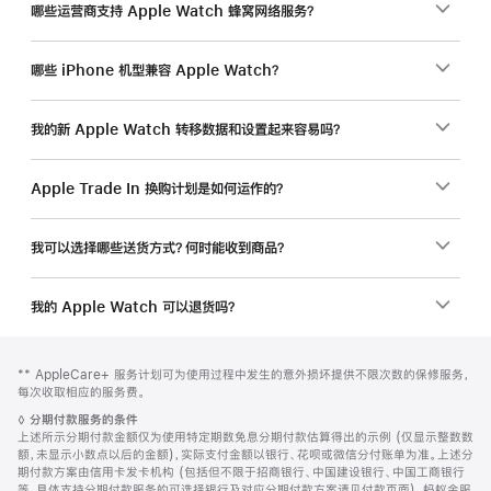
哪些运营商支持 Apple Watch 蜂窝网络服务？
哪些 iPhone 机型兼容 Apple Watch？
我的新 Apple Watch 转移数据和设置起来容易吗？
Apple Trade In 换购计划是如何运作的？
我可以选择哪些送货方式？何时能收到商品？
我的 Apple Watch 可以退货吗？
网
脚
脚
** AppleCare+ 服务计划可为使用过程中发生的意外损坏提供不限次数的保修服务，
注
页
注
每次收取相应的服务费。
页
脚
◊
分期付款服务的条件
脚
注
上述所示分期付款金额仅为使用特定期数免息分期付款估算得出的示例 (仅显示整数数
额，未显示小数点以后的金额)，实际支付金额以银行、花呗或微信分付账单为准。上述分
期付款方案由信用卡发卡机构 (包括但不限于招商银行、中国建设银行、中国工商银行
等，具体支持分期付款服务的可选择银行及对应分期付款方案请见付款页面)、蚂蚁金服