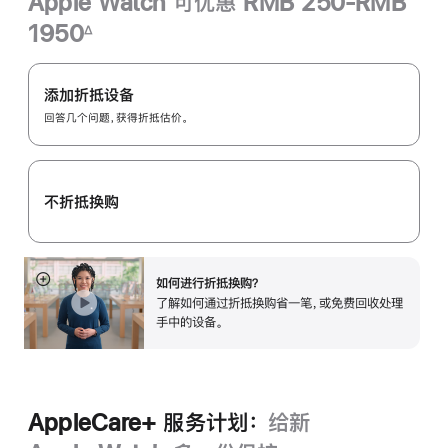
Apple Watch 可优惠 RMB 250-RMB
1950
∆
脚
Apple
注
Trade
添加折抵设备
In
回答几个问题，获得折抵估价。
换
购
计
不折抵换购
划：
如何进行折抵换购？
展
了解如何通过折抵换购省一笔，或免费回收处理
开
手中的设备。
AppleCare+ 服务计划：
给新