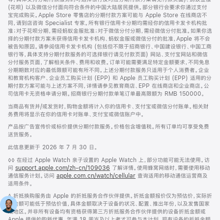
(花呗) 以及微信分付面向符合条件的中国大陆居民提供。部分银行会要求你通过支付
宝完成购买。Apple Store 零售店的分期付款方案可能与 Apple Store 在线商店不
同，请到店咨询 Specialist 专家。所有银行信用卡分期均需经你的信用卡发卡机构批
准；对于花呗分期，需经蚂蚁金服批准；对于微信分付分期，需经微信分付批准。如果你选
择的分期付款方案未获得信用卡发卡机构、蚂蚁金服或微信分付的批准，Apple 将不会
被告知原因。请参阅信用卡发卡机构 (包括但不限于招商银行、中国建设银行、中国工商
银行等，具体支持分期付款服务的可选择银行请见付款页面) 网站、支付宝网站和微信
分付服务页面，了解相关条件、费用和收费。订单可能需要满足特定金额要求，不同免息
分期期数对应的最低限额可能有所不同。上述分期付款服务只适用于个人消费者。企业
和教育机构客户、企业员工购买计划 (EPP) 和 Apple 员工购买计划 (EPP) 适用的分
期付款方案可能与上述方案不同，详情请参见教育商店、EPP 在线商店和企业商店。公
司信用卡无资格申请分期。招商银行分期付款单笔订单最高限额为 RMB 150000。
当商品有货并/或发货时，购物金额将计入你的信用卡、支付宝或微信分付账单。相关财
务费用将显示在你的信用卡对账单、支付宝或微信账户中。
产品按广告宣传价或标价提供分期付款服务。价格包含增值税。所有订单均可享受免费
送货服务。
此信息更新于 2026 年 7 月 30 日。
脚
◊◊ 在经过 Apple Watch 亲子设置的 Apple Watch 上，部分功能可能无法使用。访
注
问
support.apple.com/zh-cn/109036
(在
了解详情。使用蜂窝网络时，需要使用移动
通信服务计划。访问
apple.com.cn/watch/cellular
新
查询适用的移动通信运营商及
适用条件。
窗
口
脚
∆ 折抵换购服务由 Apple 的折抵服务合作伙伴提供。折抵金额报价仅为预估价，实际折
中
注
抵金额可能低于预估价值，具体金额取决于设备的状况、配置、推出年份，以及发售国家
打
或地区。并非所有设备均有资格获得第三方折抵服务合作伙伴提供的设备折抵金额或
开)
Apple 提供的购新优惠。年满 18 周岁及以上者才可参与本计划。现有设备的折抵金额