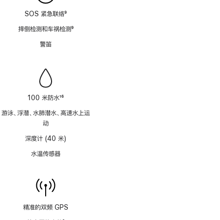
SOS 紧急联络
9
脚
摔倒检测和车祸检测
9
注
脚
警笛
注
100 米防水
16
脚
游泳、浮潜、水肺潜水、高速水上运
注
动
深度计 (40 米)
水温传感器
精准的双频 GPS