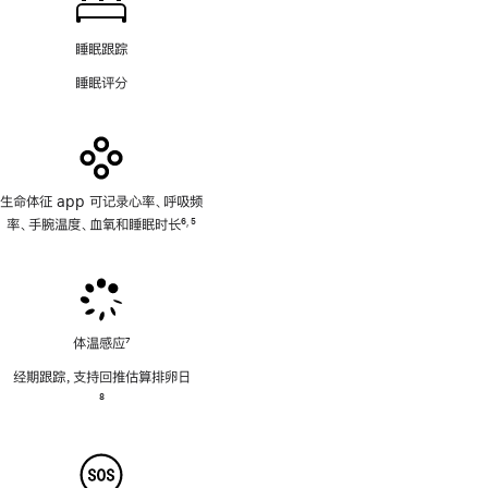
睡眠跟踪
睡眠评分
生命体征 app 可记录心率、呼吸频
率、手腕温度、血氧和睡眠时长
6
5
,
脚
脚
注
注
体温感应
7
脚
经期跟踪，支持回推估算排卵日
注
脚
8
注