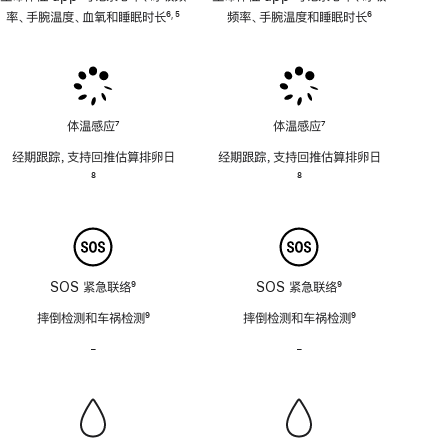
率、手腕温度、血氧和睡眠时长
6
5
频率、手腕温度和睡眠时长
6
,
脚
脚
脚
注
注
注
体温感应
7
体温感应
7
脚
脚
经期跟踪，支持回推估算排卵日
经期跟踪，支持回推估算排卵日
注
注
脚
8
脚
8
注
注
SOS 紧急联络
9
SOS 紧急联络
9
脚
脚
摔倒检测和车祸检测
9
摔倒检测和车祸检测
9
注
注
脚
脚
-
警
-
警
注
注
笛
笛
功
功
能
能
不
不