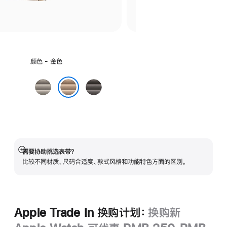
选
颜色 - 金色
择
颜
原
石
色:
色
板
金色
色
需要协助挑选表带？
展
比较不同材质、尺码合适度、款式风格和功能特色方面的区别。
开
Apple Trade In 换购计划：
换购新