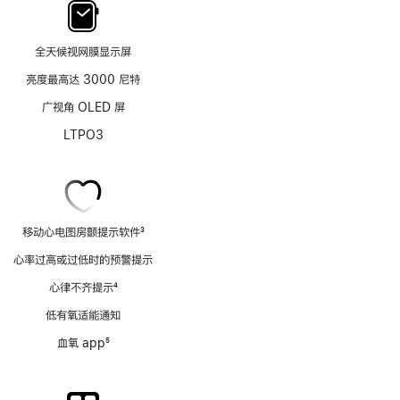
全天候视网膜显示屏
亮度最高达 3000 尼特
广视角 OLED 屏
LTPO3
移动心电图房颤提示软件
3
脚
心率过高或过低时的预警提示
注
心律不齐提示
4
脚
低有氧适能通知
注
血氧 app
5
脚
注