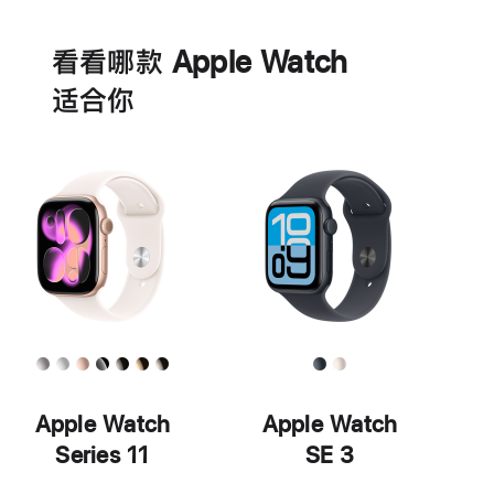
电
池
看看哪款 Apple Watch
适‍合‍你
Apple Watch
Apple Watch
Series 11
SE 3