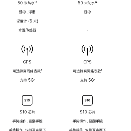
适
适
50 米防水
10
50 米防水
14
用
用
脚
脚
游泳、浮潜
游泳
注
注
深度计 (6 米)
-
深
度
水温传感器
-
水
计
温
(支
传
持
感
6
器
米
功
GPS
GPS
水
能
深)
可选蜂窝网络表款
2
可选蜂窝网络表款
2
不
功
脚
脚
适
支持 5G
1
支持 5G
1
能
注
注
用
脚
脚
不
注
注
适
用
S10 芯片
S10 芯片
手势操作，轻翻手腕
手势操作，轻翻手腕
手势操作，双指互点两下
手势操作，双指互点两下