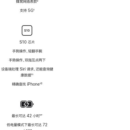
蜂窝网络表款
2
脚
支持 5G
1
注
脚
注
S10 芯片
手势操作，轻翻手腕
手势操作，双指互点两下
设备端处理 Siri 请求，还能查询健
康数据
11
脚
精确查找 iPhone
12
注
脚
注
最长可达 42 小时
17
脚
低电量模式下最长可达 72
注