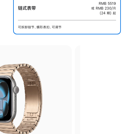
RMB 5519
链式表带
或 RMB 230/月
(24 期) 起
可拆卸链节、蝶形表扣、可调节