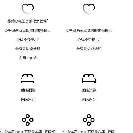
移动心电图房颤提示软件
3
-
移
脚
动
心率过高或过低时的预警提示
心率过高或过低时的预警提示
注
心
心律不齐提示
4
心律不齐提示
4
电
脚
脚
图
低有氧适能通知
低有氧适能通知
注
注
房
血氧 app
5
-
血
颤
脚
氧
提
注
app
示
功
软
能
件
不
功
睡眠跟踪
睡眠跟踪
适
能
睡眠评分
睡眠评分
用
不
适
用
生命体征 app 可记录心率、呼吸频
生命体征 app 可记录心率、呼吸