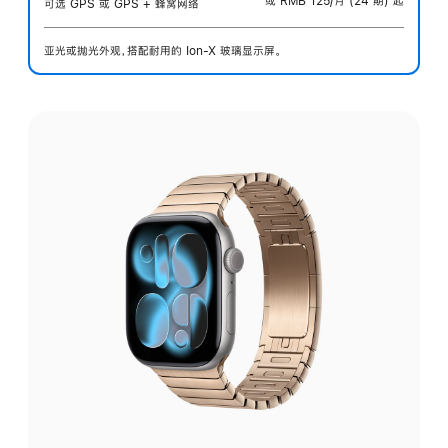
或 RMB 125/月 (24 期) 起
可选 GPS 或 GPS + 蜂窝网络
亚光或抛光外观，搭配耐用的 Ion-X 玻璃显示屏。
选
择
外
观: