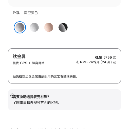
外观 - 深空灰色
银
玫
亮
色
瑰
黑
深空灰色
金
色
色
钛金属
RMB 5799
起
或 RMB 242/月 (24 期) 起
提供 GPS + 蜂窝网络
抛光航空级钛金属搭配耐用的蓝宝石玻璃表镜。
需要协助选择表壳材质？
展
了解重量和外观等方面的区别。
开