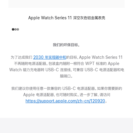
Apple Watch Series 11 深空灰色铝金属表壳
我们的环保目标。
为了达成我们
2030 年实现碳中和
(在
的目标，Apple Watch Series 11
不再随附电源适配器。包装盒内随附一根符合 WPT 标准的 Apple
新
Watch 磁力充电器转 USB-C 连接线，可兼容 USB-C 电源适配器和电
窗
脑端口。
口
中
我们建议你使用任意一款兼容的 USB-C 电源适配器。如果你需要新的
打
Apple 电源适配器，也可随时购买。进一步了解，请访问
开)
https://support.apple.com/zh-cn/120920
(在
。
新
窗
口
中
打