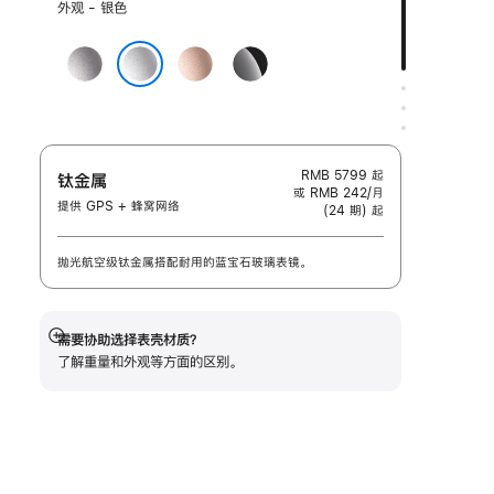
选
外观 - 银色
择
外
深
玫
亮
观:
空
瑰
黑
银色
灰
金
色
色
色
RMB 5799
起
钛金属
或 RMB 242/月
提供 GPS + 蜂窝网络
(24 期) 起
抛光航空级钛金属搭配耐用的蓝宝石玻璃表镜。
需要协助选择表壳材质？
展
了解重量和外观等方面的区别。
开