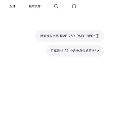
配件
技术支持
脚
折抵换购优惠 RMB 250-RMB 1950
∆
注
脚
可享最长 24 个月免息分期服务
(在
◊
注
新
窗
口
中
打
开)