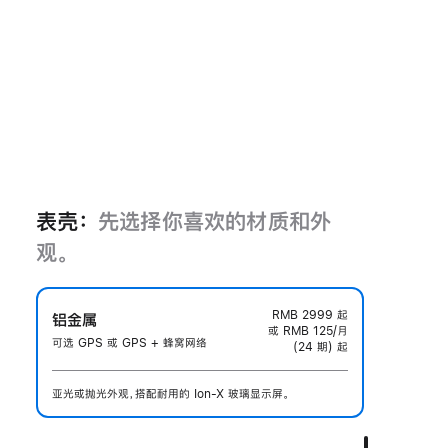
表壳：
先选择你喜欢的材质和外
观。
RMB 2999
起
铝金属
或 RMB 125/月
可选 GPS 或 GPS + 蜂窝网络
(24 期) 起
亚光或抛光外观，搭配耐用的 Ion-X 玻璃显示屏。