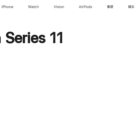
iPhone
Watch
Vision
AirPods
家居
娱乐
Series 11