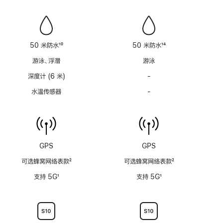
笛
笛
功
功
能
能
不
不
适
适
50 米防水
10
50 米防水
14
用
用
脚
脚
游泳、浮潜
游泳
注
注
深度计 (6 米)
-
深
度
水温传感器
-
水
计
温
(支
传
持
感
6
器
米
功
GPS
GPS
水
能
深)
可选蜂窝网络表款
2
可选蜂窝网络表款
2
不
功
脚
脚
适
支持 5G
1
支持 5G
1
能
注
注
用
脚
脚
不
注
注
适
用