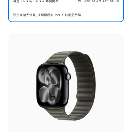
或 RMB 125/月 (24 期) 起
可选 GPS 或 GPS + 蜂窝网络
亚光或抛光外观，搭配耐用的 Ion-X 玻璃显示屏。
选
择
外
观: