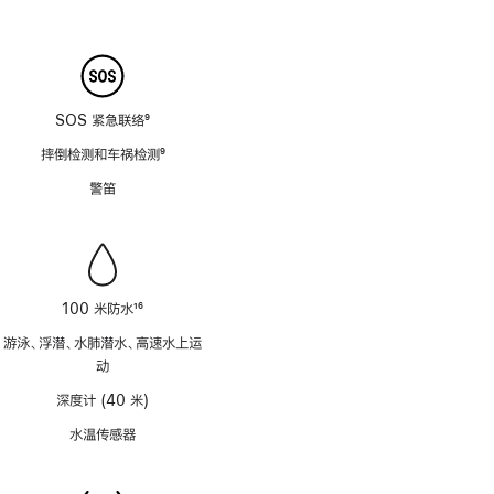
脚
8
注
SOS 紧急联络
9
脚
摔倒检测和车祸检测
9
注
脚
警笛
注
100 米防水
16
脚
游泳、浮潜、水肺潜水、高速水上运
注
动
深度计 (40 米)
水温传感器