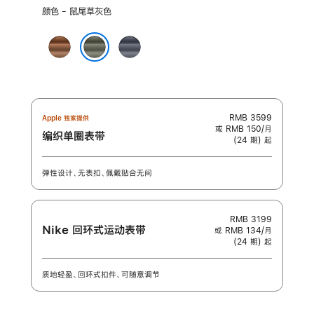
选
颜色 - 鼠尾草灰色
择
颜
焦
海
色:
糖
军
鼠尾草灰色
色
蓝
色
RMB 3599
Apple 独家提供
或 RMB 150/月
编织单圈表带
(24 期) 起
弹性设计、无表扣、佩戴贴合无间
RMB 3199
Nike 回环式运动表带
或 RMB 134/月
(24 期) 起
质地轻盈、回环式扣件、可随意调节