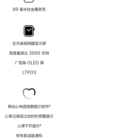
49 毫米钛金属表壳
全天候视网膜显示屏
亮度最高达 3000 尼特
广视角 OLED 屏
LTPO3
移动心电图房颤提示软件
3
脚
心率过高或过低时的预警提示
注
心律不齐提示
4
脚
低有氧适能通知
注