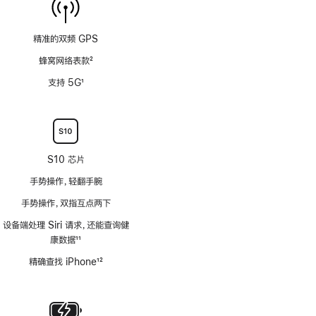
精准的双频 GPS
蜂窝网络表款
2
脚
支持 5G
1
注
脚
注
S10 芯片
手势操作，轻翻手腕
手势操作，双指互点两下
设备端处理 Siri 请求，还能查询健
康数据
11
脚
精确查找 iPhone
12
注
脚
注