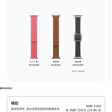
橡胶
RMB 3199
柔韧有弹性、游泳适用的硅胶和氟橡胶表
或 RMB 134/月 (24 期) 起