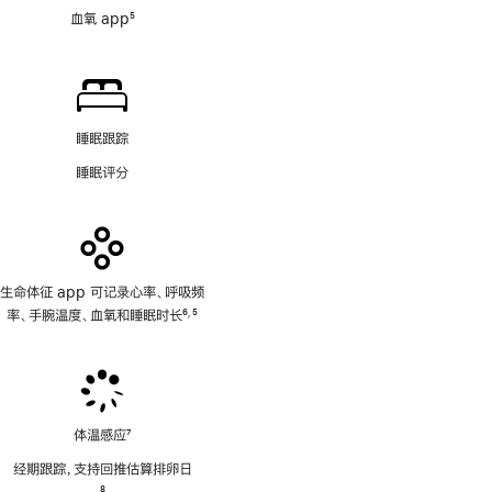
血氧 app
5
脚
注
睡眠跟踪
睡眠评分
生命体征 app 可记录心率、呼吸频
率、手腕温度、血氧和睡眠时长
6
5
,
脚
脚
注
注
体温感应
7
脚
经期跟踪，支持回推估算排卵日
注