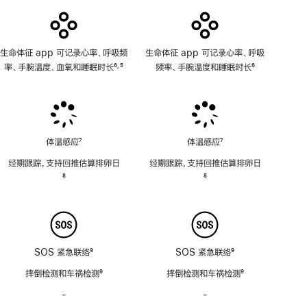
用
生命体征 app 可记录心率、呼吸频
生命体征 app 可记录心率、呼吸
率、手腕温度、血氧和睡眠时长
6
5
频率、手腕温度和睡眠时长
6
,
脚
脚
脚
注
注
注
体温感应
7
体温感应
7
脚
脚
经期跟踪，支持回推估算排卵日
经期跟踪，支持回推估算排卵日
注
注
脚
8
脚
8
注
注
SOS 紧急联络
9
SOS 紧急联络
9
脚
脚
摔倒检测和车祸检测
9
摔倒检测和车祸检测
9
注
注
脚
脚
-
警
-
警
注
注