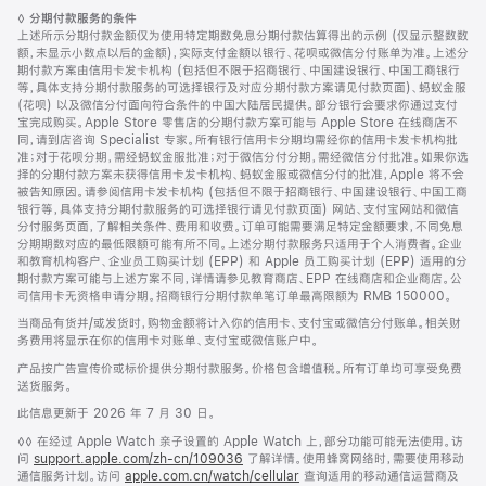
页
脚
◊
分期付款服务的条件
脚
注
上述所示分期付款金额仅为使用特定期数免息分期付款估算得出的示例 (仅显示整数数
额，未显示小数点以后的金额)，实际支付金额以银行、花呗或微信分付账单为准。上述分
期付款方案由信用卡发卡机构 (包括但不限于招商银行、中国建设银行、中国工商银行
等，具体支持分期付款服务的可选择银行及对应分期付款方案请见付款页面)、蚂蚁金服
(花呗) 以及微信分付面向符合条件的中国大陆居民提供。部分银行会要求你通过支付
宝完成购买。Apple Store 零售店的分期付款方案可能与 Apple Store 在线商店不
同，请到店咨询 Specialist 专家。所有银行信用卡分期均需经你的信用卡发卡机构批
准；对于花呗分期，需经蚂蚁金服批准；对于微信分付分期，需经微信分付批准。如果你选
择的分期付款方案未获得信用卡发卡机构、蚂蚁金服或微信分付的批准，Apple 将不会
被告知原因。请参阅信用卡发卡机构 (包括但不限于招商银行、中国建设银行、中国工商
银行等，具体支持分期付款服务的可选择银行请见付款页面) 网站、支付宝网站和微信
分付服务页面，了解相关条件、费用和收费。订单可能需要满足特定金额要求，不同免息
分期期数对应的最低限额可能有所不同。上述分期付款服务只适用于个人消费者。企业
和教育机构客户、企业员工购买计划 (EPP) 和 Apple 员工购买计划 (EPP) 适用的分
期付款方案可能与上述方案不同，详情请参见教育商店、EPP 在线商店和企业商店。公
司信用卡无资格申请分期。招商银行分期付款单笔订单最高限额为 RMB 150000。
当商品有货并/或发货时，购物金额将计入你的信用卡、支付宝或微信分付账单。相关财
务费用将显示在你的信用卡对账单、支付宝或微信账户中。
产品按广告宣传价或标价提供分期付款服务。价格包含增值税。所有订单均可享受免费
送货服务。
此信息更新于 2026 年 7 月 30 日。
脚
◊◊ 在经过 Apple Watch 亲子设置的 Apple Watch 上，部分功能可能无法使用。访
注
问
support.apple.com/zh-cn/109036
(在
了解详情。使用蜂窝网络时，需要使用移动
通信服务计划。访问
apple.com.cn/watch/cellular
新
查询适用的移动通信运营商及