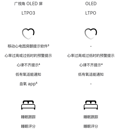
广视角 OLED 屏
OLED
LTPO3
LTPO
移动心电图房颤提示软件
3
-
移
脚
动
心率过高或过低时的预警提示
心率过高或过低时的预警提示
注
心
心律不齐提示
4
心律不齐提示
4
电
脚
脚
图
低有氧适能通知
低有氧适能通知
注
注
房
血氧 app
5
-
血
颤
脚
氧
提
注
app
示
功
软
能
件
不
功
睡眠跟踪
睡眠跟踪
适
能
睡眠评分
睡眠评分
用
不
适