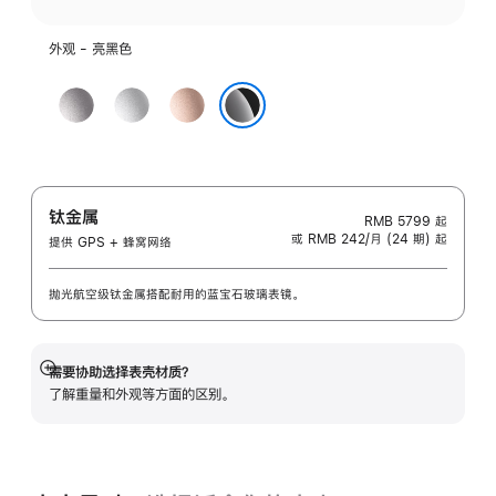
外观 - 亮黑色
深
银
玫
空
色
瑰
亮黑色
灰
金
色
色
钛金属
RMB 5799
起
或 RMB 242/月 (24 期) 起
提供 GPS + 蜂窝网络
抛光航空级钛金属搭配耐用的蓝宝石玻璃表镜。
需要协助选择表壳材质？
展
了解重量和外观等方面的区别。
开