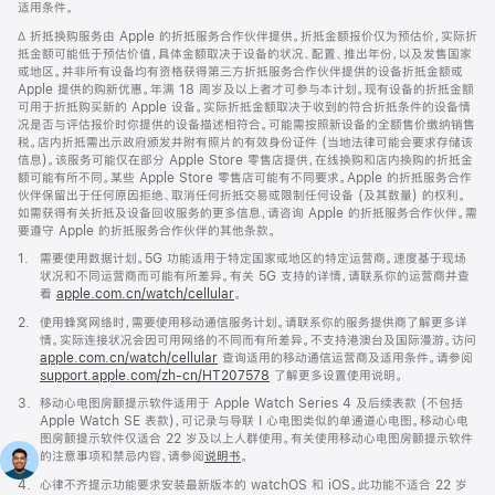
适用条件。
窗
口
脚
∆ 折抵换购服务由 Apple 的折抵服务合作伙伴提供。折抵金额报价仅为预估价，实际折
中
注
抵金额可能低于预估价值，具体金额取决于设备的状况、配置、推出年份，以及发售国家
打
或地区。并非所有设备均有资格获得第三方折抵服务合作伙伴提供的设备折抵金额或
开)
Apple 提供的购新优惠。年满 18 周岁及以上者才可参与本计划。现有设备的折抵金额
可用于折抵购买新的 Apple 设备。实际折抵金额取决于收到的符合折抵条件的设备情
况是否与评估报价时你提供的设备描述相符合。可能需按照新设备的全额售价缴纳销售
税。店内折抵需出示政府颁发并附有照片的有效身份证件 (当地法律可能会要求存储该
信息)。该服务可能仅在部分 Apple Store 零售店提供，在线换购和店内换购的折抵金
额可能有所不同。某些 Apple Store 零售店可能有不同要求。Apple 的折抵服务合作
伙伴保留出于任何原因拒绝、取消任何折抵交易或限制任何设备 (及其数量) 的权利。
如需获得有关折抵及设备回收服务的更多信息，请咨询 Apple 的折抵服务合作伙伴。需
要遵守 Apple 的折抵服务合作伙伴的其他条款。
脚
1.
需要使用数据计划。5G 功能适用于特定国家或地区的特定运营商。速度基于现场
注
状况和不同运营商而可能有所差异。有关 5G 支持的详情，请联系你的运营商并查
看
apple.com.cn/watch/cellular
。
脚
2.
使用蜂窝网络时，需要使用移动通信服务计划。请联系你的服务提供商了解更多详
注
情。实际连接状况会因可用网络的不同而有所差异。不支持港澳台及国际漫游。访问
apple.com.cn/watch/cellular
查询适用的移动通信运营商及适用条件。请参阅
support.apple.com/zh-cn/HT207578
(在
了解更多设置使用说明。
新
脚
3.
移动心电图房颤提示软件适用于 Apple Watch Series 4 及后续表款 (不包括
窗
注
Apple Watch SE 表款)，可记录与导联 I 心电图类似的单通道心电图。移动心电
口
图房颤提示软件仅适合 22 岁及以上人群使用。有关使用移动心电图房颤提示软件
中
的注意事项和禁忌内容，请参阅
说明书
。
打
开)
脚
4.
心律不齐提示功能要求安装最新版本的 watchOS 和 iOS。此功能不适合 22 岁