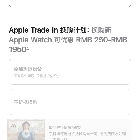
Apple Trade In 换购计划：
换购新
Apple Watch 可优惠 RMB 250-RMB
1950
∆
脚
Apple
注
Trade
添加折抵设备
In
回答几个问题，获得折抵估价。
换
购
计
不折抵换购
划：
如何进行折抵换购？
展
了解如何通过折抵换购省一笔，或免费回收处理
开
手中的设备。