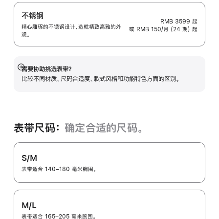
不锈钢
RMB 3599
起
精心雕琢的不锈钢设计，造就精致高雅的外
或 RMB 150/月 (24 期) 起
观。
需要协助挑选表带？
展
比较不同材质、尺码合适度、款式风格和功能特色方面的区别。
开
表带尺码：
确定合适的尺码。
S/M
表带适合 140–180 毫米腕围。
M/L
表带适合 165–205 毫米腕围。