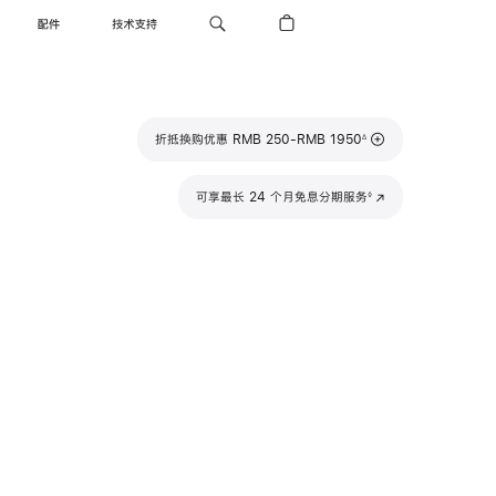
配件
技术支持
脚
折抵换购优惠 RMB 250-RMB 1950
∆
注
脚
可享最长 24 个月免息分期服务
(在
◊
注
新
窗
口
中
打
开)