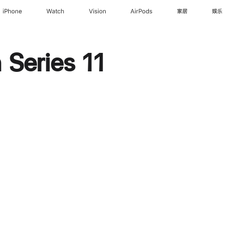
iPhone
Watch
Vision
AirPods
家居
娱乐
Series 11