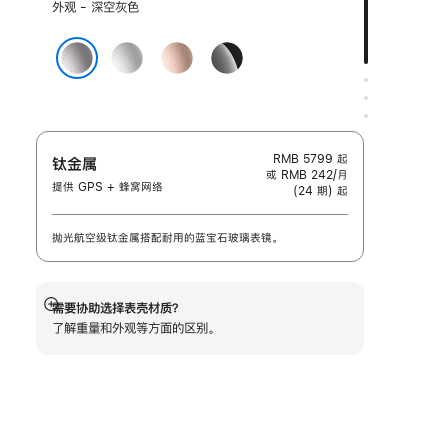
选
外观 - 深空灰色
择
外
银
玫
亮
观:
色
瑰
黑
深空灰色
金
色
色
RMB 5799
起
钛金属
或 RMB 242/月
提供 GPS + 蜂窝网络
(24 期) 起
抛光航空级钛金属搭配耐用的蓝宝石玻璃表镜。
需要协助选择表壳材质？
展
了解重量和外观等方面的区别。
开