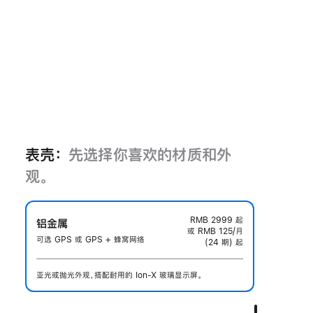
表壳：
先选择你喜欢的材质和外
观。
RMB 2999
起
铝金属
或 RMB 125/月
可选 GPS 或 GPS + 蜂窝网络
(24 期) 起
亚光或抛光外观，搭配耐用的 Ion-X 玻璃显示屏。