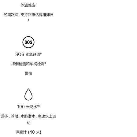
体温感应
7
脚
经期跟踪，支持回推估算排卵日
注
脚
8
注
SOS 紧急联络
9
脚
摔倒检测和车祸检测
9
注
脚
警笛
注
100 米防水
16
脚
游泳、浮潜、水肺潜水、高速水上运
注
动
深度计 (40 米)