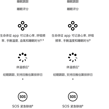
不
功
睡眠跟踪
睡眠跟踪
适
能
睡眠评分
睡眠评分
用
不
适
用
生命体征 app 可记录心率、呼吸频
生命体征 app 可记录心率、呼吸
率、手腕温度、血氧和睡眠时长
6
5
频率、手腕温度和睡眠时长
6
,
脚
脚
脚
注
注
注
体温感应
7
体温感应
7
脚
脚
经期跟踪，支持回推估算排卵日
经期跟踪，支持回推估算排卵日
注
注
脚
8
脚
8
注
注
SOS 紧急联络
9
SOS 紧急联络
9