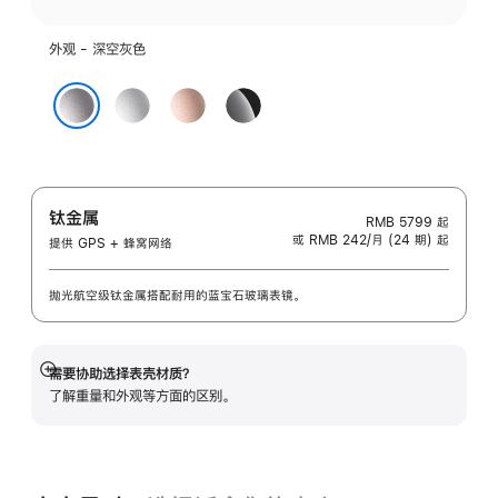
外观 - 深空灰色
银
玫
亮
色
瑰
黑
深空灰色
金
色
色
钛金属
RMB 5799
起
或 RMB 242/月 (24 期) 起
提供 GPS + 蜂窝网络
抛光航空级钛金属搭配耐用的蓝宝石玻璃表镜。
需要协助选择表壳材质？
展
了解重量和外观等方面的区别。
开