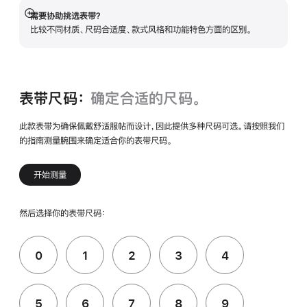
需要协助挑选表带？
展
比较不同材质、尺码合适度、款式风格和功能特色方面的区别。
开
表带尺码：
确定合适的尺码。
此款表带为确保佩戴舒适服帖而设计，因此提供多种尺码可选。请按照我们
的指南测量腕围来确定适合你的表带尺码。
开始测量
然后选择你的表带尺码：
0
1
2
3
4
5
6
7
8
9