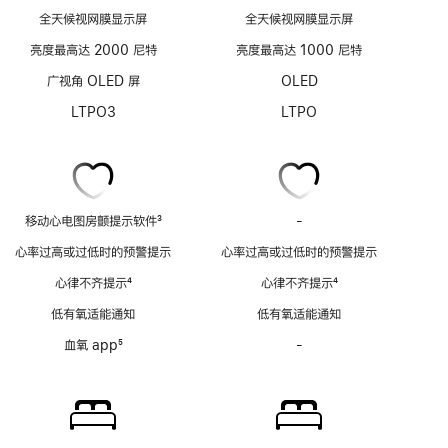
全天候视网膜显示屏
全天候视网膜显示屏
亮度最高达 2000 尼特
亮度最高达 1000 尼特
广视角 OLED 屏
OLED
LTPO3
LTPO
移动心电图房颤提示软件
3
-
移
脚
动
心率过高或过低时的预警提示
心率过高或过低时的预警提示
注
心
心律不齐提示
4
心律不齐提示
4
电
脚
脚
图
低有氧适能通知
低有氧适能通知
注
注
房
血氧 app
5
-
血
颤
脚
氧
提
注
app
示
功
软
能
件