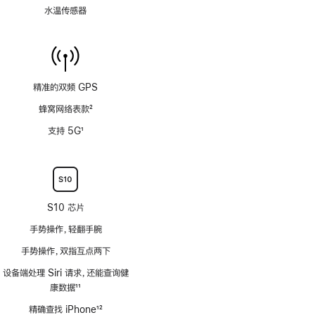
水温传感器
精准的双频 GPS
蜂窝网络表款
2
脚
支持 5G
1
注
脚
注
S10 芯片
手势操作，轻翻手腕
手势操作，双指互点两下
设备端处理 Siri 请求，还能查询健
康数据
11
脚
精确查找 iPhone
12