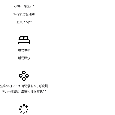
注
心律不齐提示
4
脚
低有氧适能通知
注
血氧 app
5
脚
注
睡眠跟踪
睡眠评分
生命体征 app 可记录心率、呼吸频
率、手腕温度、血氧和睡眠时长
6
5
,
脚
脚
注
注