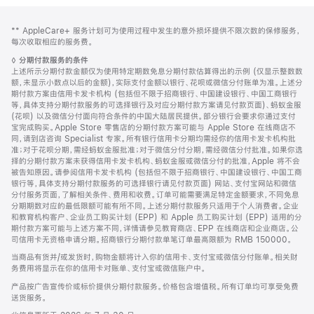
网
脚
脚
** AppleCare+ 服务计划可为使用过程中发生的意外损坏提供不限次数的保修服务，
注
页
注
每次收取相应的服务费。
页
脚
◊
分期付款服务的条件
脚
注
上述所示分期付款金额仅为使用特定期数免息分期付款估算得出的示例 (仅显示整数数
额，未显示小数点以后的金额)，实际支付金额以银行、花呗或微信分付账单为准。上述分
期付款方案由信用卡发卡机构 (包括但不限于招商银行、中国建设银行、中国工商银行
等，具体支持分期付款服务的可选择银行及对应分期付款方案请见付款页面)、蚂蚁金服
(花呗) 以及微信分付面向符合条件的中国大陆居民提供。部分银行会要求你通过支付
宝完成购买。Apple Store 零售店的分期付款方案可能与 Apple Store 在线商店不
同，请到店咨询 Specialist 专家。所有银行信用卡分期均需经你的信用卡发卡机构批
准；对于花呗分期，需经蚂蚁金服批准；对于微信分付分期，需经微信分付批准。如果你选
择的分期付款方案未获得信用卡发卡机构、蚂蚁金服或微信分付的批准，Apple 将不会
被告知原因。请参阅信用卡发卡机构 (包括但不限于招商银行、中国建设银行、中国工商
银行等，具体支持分期付款服务的可选择银行请见付款页面) 网站、支付宝网站和微信
分付服务页面，了解相关条件、费用和收费。订单可能需要满足特定金额要求，不同免息
分期期数对应的最低限额可能有所不同。上述分期付款服务只适用于个人消费者。企业
和教育机构客户、企业员工购买计划 (EPP) 和 Apple 员工购买计划 (EPP) 适用的分
期付款方案可能与上述方案不同，详情请参见教育商店、EPP 在线商店和企业商店。公
司信用卡无资格申请分期。招商银行分期付款单笔订单最高限额为 RMB 150000。
当商品有货并/或发货时，购物金额将计入你的信用卡、支付宝或微信分付账单。相关财
务费用将显示在你的信用卡对账单、支付宝或微信账户中。
产品按广告宣传价或标价提供分期付款服务。价格包含增值税。所有订单均可享受免费
送货服务。