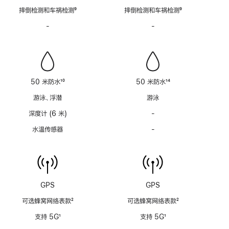
脚
脚
摔倒检测和车祸检测
9
摔倒检测和车祸检测
9
注
注
脚
脚
-
警
-
警
注
注
笛
笛
功
功
能
能
不
不
适
适
50 米防水
10
50 米防水
14
用
用
脚
脚
游泳、浮潜
游泳
注
注
深度计 (6 米)
-
深
度
水温传感器
-
水
计
温
(支
传
持
感
6
器
米
功
GPS
GPS
水
能
深)
可选蜂窝网络表款
2
可选蜂窝网络表款
2
不
功
脚
脚
适
支持 5G
1
支持 5G
1
能
注
注
用
脚
脚