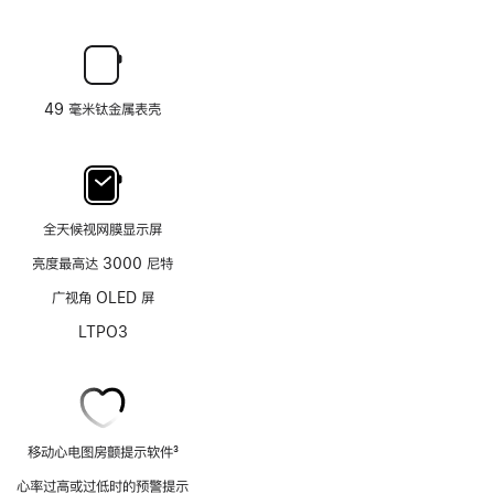
49 毫米钛金属表壳
全天候视网膜显示屏
亮度最高达 3000 尼特
广视角 OLED 屏
LTPO3
移动心电图房颤提示软件
3
脚
心率过高或过低时的预警提示