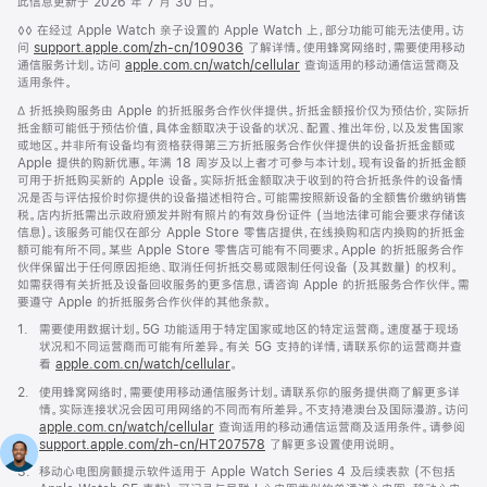
此信息更新于 2026 年 7 月 30 日。
脚
◊◊ 在经过 Apple Watch 亲子设置的 Apple Watch 上，部分功能可能无法使用。访
注
问
support.apple.com/zh-cn/109036
(在
了解详情。使用蜂窝网络时，需要使用移动
通信服务计划。访问
apple.com.cn/watch/cellular
新
查询适用的移动通信运营商及
适用条件。
窗
口
脚
∆ 折抵换购服务由 Apple 的折抵服务合作伙伴提供。折抵金额报价仅为预估价，实际折
中
注
抵金额可能低于预估价值，具体金额取决于设备的状况、配置、推出年份，以及发售国家
打
或地区。并非所有设备均有资格获得第三方折抵服务合作伙伴提供的设备折抵金额或
开)
Apple 提供的购新优惠。年满 18 周岁及以上者才可参与本计划。现有设备的折抵金额
可用于折抵购买新的 Apple 设备。实际折抵金额取决于收到的符合折抵条件的设备情
况是否与评估报价时你提供的设备描述相符合。可能需按照新设备的全额售价缴纳销售
税。店内折抵需出示政府颁发并附有照片的有效身份证件 (当地法律可能会要求存储该
信息)。该服务可能仅在部分 Apple Store 零售店提供，在线换购和店内换购的折抵金
额可能有所不同。某些 Apple Store 零售店可能有不同要求。Apple 的折抵服务合作
伙伴保留出于任何原因拒绝、取消任何折抵交易或限制任何设备 (及其数量) 的权利。
如需获得有关折抵及设备回收服务的更多信息，请咨询 Apple 的折抵服务合作伙伴。需
要遵守 Apple 的折抵服务合作伙伴的其他条款。
脚
1.
需要使用数据计划。5G 功能适用于特定国家或地区的特定运营商。速度基于现场
注
状况和不同运营商而可能有所差异。有关 5G 支持的详情，请联系你的运营商并查
看
apple.com.cn/watch/cellular
。
脚
2.
使用蜂窝网络时，需要使用移动通信服务计划。请联系你的服务提供商了解更多详
注
情。实际连接状况会因可用网络的不同而有所差异。不支持港澳台及国际漫游。访问
apple.com.cn/watch/cellular
查询适用的移动通信运营商及适用条件。请参阅
support.apple.com/zh-cn/HT207578
(在
了解更多设置使用说明。
新
脚
3.
移动心电图房颤提示软件适用于 Apple Watch Series 4 及后续表款 (不包括
窗