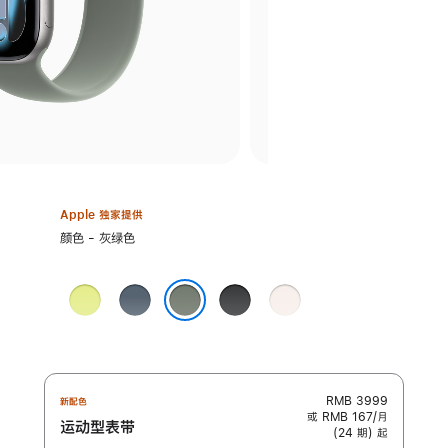
Apple 独家提供
选
颜色 - 灰绿色
择
颜
霓
铁
黑
淡
色:
虹
锚
色
桃
灰绿色
黄
蓝
粉
色
色
色
RMB 3999
新配色
或 RMB 167/月
运动型表带
(24 期) 起