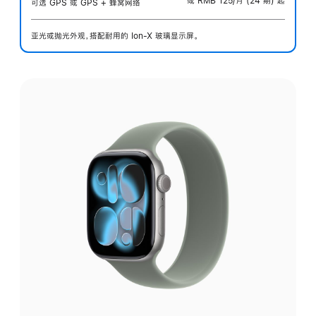
或 RMB 125/月 (24 期) 起
可选 GPS 或 GPS + 蜂窝网络
亚光或抛光外观，搭配耐用的 Ion-X 玻璃显示屏。
选
择
外
观: