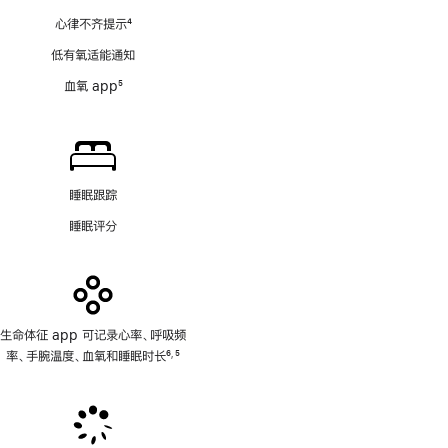
注
心律不齐提示
4
脚
低有氧适能通知
注
血氧 app
5
脚
注
睡眠跟踪
睡眠评分
生命体征 app 可记录心率、呼吸频
率、手腕温度、血氧和睡眠时长
6
5
,
脚
脚
注
注