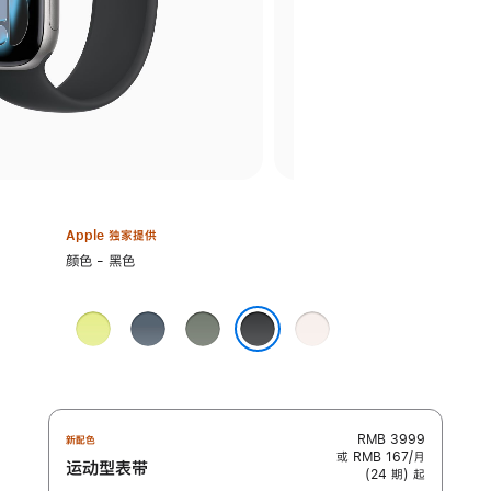
Apple 独家提供
选
颜色 - 黑色
择
颜
霓
铁
灰
淡
色:
虹
锚
绿
桃
黑色
黄
蓝
色
粉
色
色
色
RMB 3999
新配色
或 RMB 167/月
运动型表带
(24 期) 起