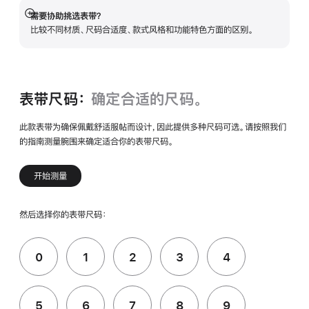
需要协助挑选表带？
展
比较不同材质、尺码合适度、款式风格和功能特色方面的区别。
开
表带尺码：
确定合适的尺码。
此款表带为确保佩戴舒适服帖而设计，因此提供多种尺码可选。请按照我们
的指南测量腕围来确定适合你的表带尺码。
开始测量
然后选择你的表带尺码：
0
1
2
3
4
5
6
7
8
9