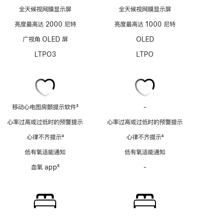
全天候视网膜显示屏
全天候视网膜显示屏
亮度最高达 2000 尼特
亮度最高达 1000 尼特
广视角 OLED 屏
OLED
LTPO3
LTPO
移动心电图房颤提示软件
3
-
移
脚
动
心率过高或过低时的预警提示
心率过高或过低时的预警提示
注
心
心律不齐提示
4
心律不齐提示
4
电
脚
脚
图
低有氧适能通知
低有氧适能通知
注
注
房
血氧 app
5
-
血
颤
脚
氧
提
注
app
示
功
软
能
件