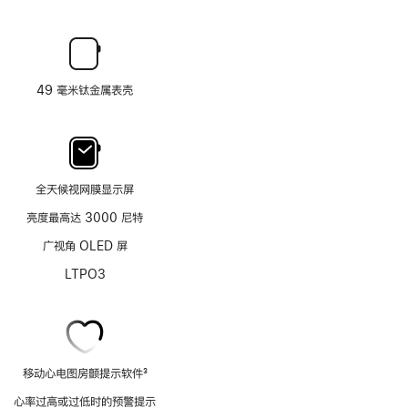
49 毫米钛金属表壳
全天候视网膜显示屏
亮度最高达 3000 尼特
广视角 OLED 屏
LTPO3
移动心电图房颤提示软件
3
脚
心率过高或过低时的预警提示