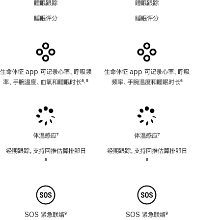
不
功
睡眠跟踪
睡眠跟踪
适
能
睡眠评分
睡眠评分
用
不
适
用
生命体征 app 可记录心率、呼吸频
生命体征 app 可记录心率、呼吸
率、手腕温度、血氧和睡眠时长
6
5
频率、手腕温度和睡眠时长
6
,
脚
脚
脚
注
注
注
体温感应
7
体温感应
7
脚
脚
经期跟踪，支持回推估算排卵日
经期跟踪，支持回推估算排卵日
注
注
脚
8
脚
8
注
注
SOS 紧急联络
9
SOS 紧急联络
9