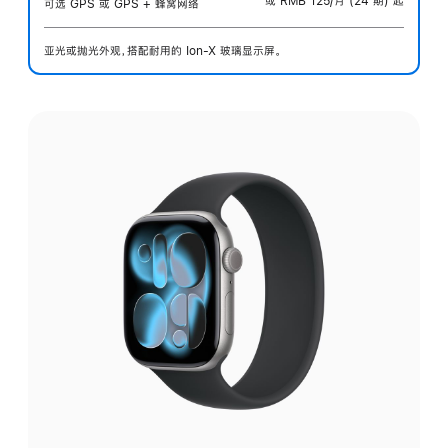
或 RMB 125/月 (24 期) 起
可选 GPS 或 GPS + 蜂窝网络
亚光或抛光外观，搭配耐用的 Ion-X 玻璃显示屏。
选
择
外
观: