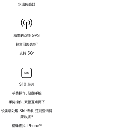
水温传感器
精准的双频 GPS
蜂窝网络表款
2
脚
支持 5G
1
注
脚
注
S10 芯片
手势操作，轻翻手腕
手势操作，双指互点两下
设备端处理 Siri 请求，还能查询健
康数据
11
脚
精确查找 iPhone
12