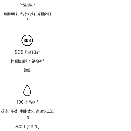
体温感应
7
脚
经期跟踪，支持回推估算排卵日
注
脚
8
注
SOS 紧急联络
9
脚
摔倒检测和车祸检测
9
注
脚
警笛
注
100 米防水
16
脚
游泳、浮潜、水肺潜水、高速水上运
注
动
深度计 (40 米)