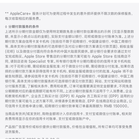
网
脚
脚
** AppleCare+ 服务计划可为使用过程中发生的意外损坏提供不限次数的保修服务，
注
页
注
每次收取相应的服务费。
页
脚
◊
分期付款服务的条件
脚
注
上述所示分期付款金额仅为使用特定期数免息分期付款估算得出的示例 (仅显示整数数
额，未显示小数点以后的金额)，实际支付金额以银行、花呗或微信分付账单为准。上述分
期付款方案由信用卡发卡机构 (包括但不限于招商银行、中国建设银行、中国工商银行
等，具体支持分期付款服务的可选择银行及对应分期付款方案请见付款页面)、蚂蚁金服
(花呗) 以及微信分付面向符合条件的中国大陆居民提供。部分银行会要求你通过支付
宝完成购买。Apple Store 零售店的分期付款方案可能与 Apple Store 在线商店不
同，请到店咨询 Specialist 专家。所有银行信用卡分期均需经你的信用卡发卡机构批
准；对于花呗分期，需经蚂蚁金服批准；对于微信分付分期，需经微信分付批准。如果你选
择的分期付款方案未获得信用卡发卡机构、蚂蚁金服或微信分付的批准，Apple 将不会
被告知原因。请参阅信用卡发卡机构 (包括但不限于招商银行、中国建设银行、中国工商
银行等，具体支持分期付款服务的可选择银行请见付款页面) 网站、支付宝网站和微信
分付服务页面，了解相关条件、费用和收费。订单可能需要满足特定金额要求，不同免息
分期期数对应的最低限额可能有所不同。上述分期付款服务只适用于个人消费者。企业
和教育机构客户、企业员工购买计划 (EPP) 和 Apple 员工购买计划 (EPP) 适用的分
期付款方案可能与上述方案不同，详情请参见教育商店、EPP 在线商店和企业商店。公
司信用卡无资格申请分期。招商银行分期付款单笔订单最高限额为 RMB 150000。
当商品有货并/或发货时，购物金额将计入你的信用卡、支付宝或微信分付账单。相关财
务费用将显示在你的信用卡对账单、支付宝或微信账户中。
产品按广告宣传价或标价提供分期付款服务。价格包含增值税。所有订单均可享受免费
送货服务。