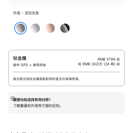
外观 - 深空灰色
银
玫
亮
色
瑰
黑
深空灰色
金
色
色
钛金属
RMB 5799
起
或 RMB 242/月 (24 期) 起
提供 GPS + 蜂窝网络
抛光航空级钛金属搭配耐用的蓝宝石玻璃表镜。
需要协助选择表壳材质？
展
了解重量和外观等方面的区别。
开