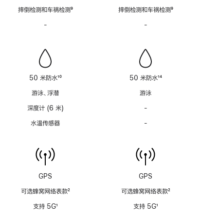
脚
脚
摔倒检测和车祸检测
9
摔倒检测和车祸检测
9
注
注
脚
脚
-
警
-
警
注
注
笛
笛
功
功
能
能
不
不
适
适
50 米防水
10
50 米防水
14
用
用
脚
脚
游泳、浮潜
游泳
注
注
深度计 (6 米)
-
深
度
水温传感器
-
水
计
温
(支
传
持
感
6
器
米
功
GPS
GPS
水
能
深)
可选蜂窝网络表款
2
可选蜂窝网络表款
2
不
功
脚
脚
适
支持 5G
1
支持 5G
1
能
注
注
用
脚
脚