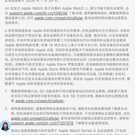
此信息更新于 2026 年 7 月 30 日。
脚
◊◊ 在经过 Apple Watch 亲子设置的 Apple Watch 上，部分功能可能无法使用。访
注
问
support.apple.com/zh-cn/109036
(在
了解详情。使用蜂窝网络时，需要使用移动
通信服务计划。访问
apple.com.cn/watch/cellular
新
查询适用的移动通信运营商及
适用条件。
窗
口
脚
∆ 折抵换购服务由 Apple 的折抵服务合作伙伴提供。折抵金额报价仅为预估价，实际折
中
注
抵金额可能低于预估价值，具体金额取决于设备的状况、配置、推出年份，以及发售国家
打
或地区。并非所有设备均有资格获得第三方折抵服务合作伙伴提供的设备折抵金额或
开)
Apple 提供的购新优惠。年满 18 周岁及以上者才可参与本计划。现有设备的折抵金额
可用于折抵购买新的 Apple 设备。实际折抵金额取决于收到的符合折抵条件的设备情
况是否与评估报价时你提供的设备描述相符合。可能需按照新设备的全额售价缴纳销售
税。店内折抵需出示政府颁发并附有照片的有效身份证件 (当地法律可能会要求存储该
信息)。该服务可能仅在部分 Apple Store 零售店提供，在线换购和店内换购的折抵金
额可能有所不同。某些 Apple Store 零售店可能有不同要求。Apple 的折抵服务合作
伙伴保留出于任何原因拒绝、取消任何折抵交易或限制任何设备 (及其数量) 的权利。
如需获得有关折抵及设备回收服务的更多信息，请咨询 Apple 的折抵服务合作伙伴。需
要遵守 Apple 的折抵服务合作伙伴的其他条款。
脚
1.
需要使用数据计划。5G 功能适用于特定国家或地区的特定运营商。速度基于现场
注
状况和不同运营商而可能有所差异。有关 5G 支持的详情，请联系你的运营商并查
看
apple.com.cn/watch/cellular
。
脚
2.
使用蜂窝网络时，需要使用移动通信服务计划。请联系你的服务提供商了解更多详
注
情。实际连接状况会因可用网络的不同而有所差异。不支持港澳台及国际漫游。访问
apple.com.cn/watch/cellular
查询适用的移动通信运营商及适用条件。请参阅
support.apple.com/zh-cn/HT207578
(在
了解更多设置使用说明。
新
脚
3.
移动心电图房颤提示软件适用于 Apple Watch Series 4 及后续表款 (不包括
窗