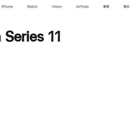
iPhone
Watch
Vision
AirPods
家居
娱乐
Series 11