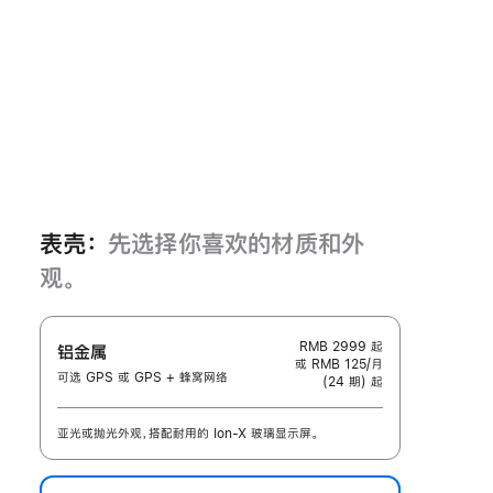
表壳：
先选择你喜欢的材质和外
观。
RMB 2999
起
铝金属
或 RMB 125/月
可选 GPS 或 GPS + 蜂窝网络
(24 期) 起
亚光或抛光外观，搭配耐用的 Ion-X 玻璃显示屏。