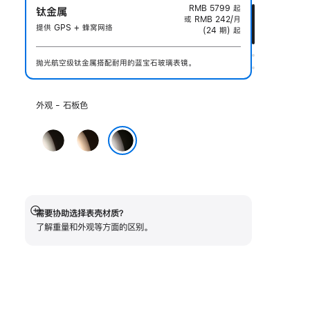
RMB 5799
起
钛金属
或 RMB 242/月
提供 GPS + 蜂窝网络
(24 期) 起
抛光航空级钛金属搭配耐用的蓝宝石玻璃表镜。
选
外观 - 石板色
择
外
原
金
观:
色
色
石板色
需要协助选择表壳材质？
展
了解重量和外观等方面的区别。
开