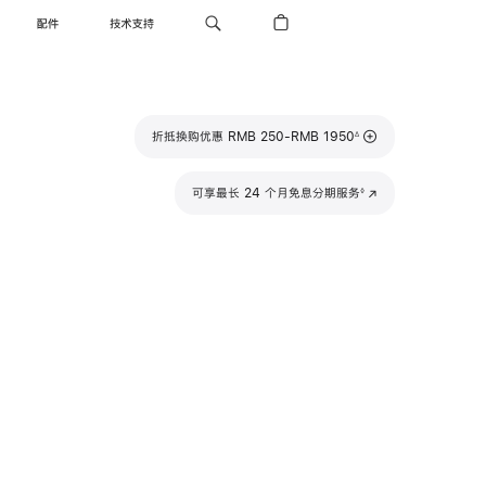
配件
技术支持
脚
折抵换购优惠 RMB 250-RMB 1950
∆
注
脚
可享最长 24 个月免息分期服务
(在
◊
注
新
窗
口
中
打
开)