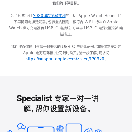
我们的环保目标。
为了达成我们
2030 年实现碳中和
(在
的目标，Apple Watch Series 11
不再随附电源适配器。包装盒内随附一根符合 WPT 标准的 Apple
新
Watch 磁力充电器转 USB-C 连接线，可兼容 USB-C 电源适配器和电
窗
脑端口。
口
中
我们建议你使用任意一款兼容的 USB-C 电源适配器。如果你需要新的
打
Apple 电源适配器，也可随时购买。进一步了解，请访问
开)
https://support.apple.com/zh-cn/120920
(在
。
新
窗
口
中
打
开)
Specialist 专家一对一讲
解，帮你设置新设备。