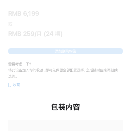
RMB 6,199
或
RMB 259/月 (24 期)
添加到购物袋
需要考虑一下？
将此设备加入你的收藏，即可先保留全部配置选择，之后随时回来再继续
选购。
收藏
包装内容