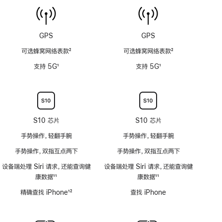
传
持
感
6
器
米
功
GPS
GPS
水
能
深)
可选蜂窝网络表款
2
可选蜂窝网络表款
2
不
功
脚
脚
适
支持 5G
1
支持 5G
1
能
注
注
用
脚
脚
不
注
注
适
用
S10 芯片
S10 芯片
手势操作，轻翻手腕
手势操作，轻翻手腕
手势操作，双指互点两下
手势操作，双指互点两下
设备端处理 Siri 请求，还能查询健
设备端处理 Siri 请求，还能查询健
康数据
11
康数据
11
脚
脚
精确查找 iPhone
12
查找 iPhone
注
注
脚
注