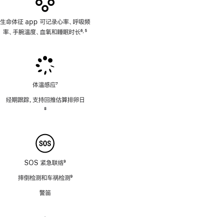
生命体征 app 可记录心率、呼吸频
率、手腕温度、血氧和睡眠时长
6
5
,
脚
脚
注
注
体温感应
7
脚
经期跟踪，支持回推估算排卵日
注
脚
8
注
SOS 紧急联络
9
脚
摔倒检测和车祸检测
9
注
脚
警笛
注