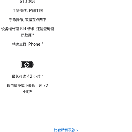
S10 芯片
手势操作，轻翻手腕
手势操作，双指互点两下
设备端处理 Siri 请求，还能查询健
康数据
11
脚
精确查找 iPhone
12
注
脚
注
最长可达 42 小时
17
脚
低电量模式下最长可达 72
注
小时
17
脚
注
比较所有表款