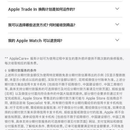
Apple Trade In 换购计划是如何运作的？
我可以选择哪些送货方式？何时能收到商品？
我的 Apple Watch 可以退货吗？
网
脚
脚
** AppleCare+ 服务计划可为使用过程中发生的意外损坏提供不限次数的保修服务，
注
页
注
每次收取相应的服务费。
页
脚
◊
分期付款服务的条件
脚
注
上述所示分期付款金额仅为使用特定期数免息分期付款估算得出的示例 (仅显示整数数
额，未显示小数点以后的金额)，实际支付金额以银行、花呗或微信分付账单为准。上述分
期付款方案由信用卡发卡机构 (包括但不限于招商银行、中国建设银行、中国工商银行
等，具体支持分期付款服务的可选择银行及对应分期付款方案请见付款页面)、蚂蚁金服
(花呗) 以及微信分付面向符合条件的中国大陆居民提供。部分银行会要求你通过支付
宝完成购买。Apple Store 零售店的分期付款方案可能与 Apple Store 在线商店不
同，请到店咨询 Specialist 专家。所有银行信用卡分期均需经你的信用卡发卡机构批
准；对于花呗分期，需经蚂蚁金服批准；对于微信分付分期，需经微信分付批准。如果你选
择的分期付款方案未获得信用卡发卡机构、蚂蚁金服或微信分付的批准，Apple 将不会
被告知原因。请参阅信用卡发卡机构 (包括但不限于招商银行、中国建设银行、中国工商
银行等，具体支持分期付款服务的可选择银行请见付款页面) 网站、支付宝网站和微信
分付服务页面，了解相关条件、费用和收费。订单可能需要满足特定金额要求，不同免息