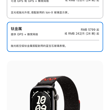
或 RMB 125/月 (24 期) 起
可选 GPS 或 GPS + 蜂窝网络
亚光或抛光外观，搭配耐用的 Ion-X 玻璃显示屏。
钛金属
RMB 5799
起
或 RMB 242/月 (24 期) 起
提供 GPS + 蜂窝网络
抛光航空级钛金属搭配耐用的蓝宝石玻璃表镜。
选
择
外
观: