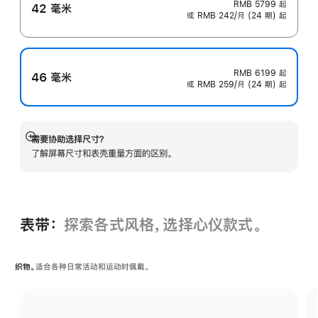
RMB 5799
起
42 毫米
或 RMB 242/月 (24 期) 起
RMB 6199
起
46 毫米
或 RMB 259/月 (24 期) 起
需要协助选择尺寸？
展
了解屏幕尺寸和表壳重量方面的区别。
开
表带：
探索各式风格，选择心仪款式。
织物。
适合各种日常活动和运动时佩戴。