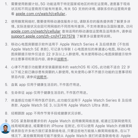
脚
1.
需要使用数据计划。5G 功能适用于特定国家或地区的特定运营商。速度基于现场
注
状况和不同运营商而可能有所差异。有关 5G 支持的详情，请联系你的运营商并查
看
apple.com.cn/watch/cellular
。
脚
2.
使用蜂窝网络时，需要使用移动通信服务计划。请联系你的服务提供商了解更多详
注
情。实际连接状况会因可用网络的不同而有所差异。不支持港澳台及国际漫游。访问
apple.com.cn/watch/cellular
查询适用的移动通信运营商及适用条件。请参阅
support.apple.com/zh-cn/HT207578
(在
了解更多设置使用说明。
新
脚
3.
移动心电图房颤提示软件适用于 Apple Watch Series 4 及后续表款 (不包括
窗
注
Apple Watch SE 表款)，可记录与导联 I 心电图类似的单通道心电图。移动心电
口
图房颤提示软件仅适合 22 岁及以上人群使用。有关使用移动心电图房颤提示软件
中
的注意事项和禁忌内容，请参阅
说明书
。
打
开)
脚
4.
心律不齐提示功能要求安装最新版本的 watchOS 和 iOS。此功能不适合 22 岁
注
以下或之前已确诊患有房颤的人群使用。有关使用心律不齐提示功能的注意事项和
禁忌内容，请参阅
说明书
。
脚
5.
血氧 app 仅用于健康生活目的，不作医疗用途。
注
脚
6.
生命体征 app 仅用于健康生活目的，不作医疗用途。
注
脚
7.
体温感应功能不用作医疗目的。此功能仅适用于 Apple Watch Series 8 及后续
注
表款、Apple Watch SE 3，以及所有 Apple Watch Ultra 表款。
脚
8.
经期跟踪 app 不用作节育手段或健康状况诊断。
注
脚
9.
SOS 紧急联络要求你的 Apple Watch 启用蜂窝网络连接，或通过互联网使用无
注
线局域网通话，或需要你的 iPhone 在附近。你可以使用 Apple Watch 的蜂窝网
络表款在许多地方拨打紧急联络电话，只要这些地方能接入蜂窝网络服务。在以下
情况下，某些蜂窝网络可能不接受从 Apple Watch 拨打的紧急联络电话：Apple