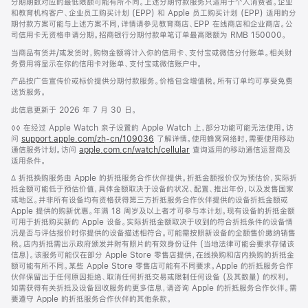
分期期数对应的最低限额可能有所不同。上述分期付款服务只适用于个人消费者。企业
和教育机构客户、企业员工购买计划 (EPP) 和 Apple 员工购买计划 (EPP) 适用的分
期付款方案可能与上述方案不同，详情请参见教育商店、EPP 在线商店和企业商店。公
司信用卡无资格申请分期。招商银行分期付款单笔订单最高限额为 RMB 150000。
当商品有货并/或发货时，购物金额将计入你的信用卡、支付宝或微信分付账单。相关财
务费用将显示在你的信用卡对账单、支付宝或微信账户中。
产品按广告宣传价或标价提供分期付款服务。价格包含增值税。所有订单均可享受免费
送货服务。
此信息更新于 2026 年 7 月 30 日。
脚
◊◊ 在经过 Apple Watch 亲子设置的 Apple Watch 上，部分功能可能无法使用。访
注
问
support.apple.com/zh-cn/109036
(在
了解详情。使用蜂窝网络时，需要使用移动
通信服务计划。访问
apple.com.cn/watch/cellular
新
查询适用的移动通信运营商及
适用条件。
窗
口
脚
∆ 折抵换购服务由 Apple 的折抵服务合作伙伴提供。折抵金额报价仅为预估价，实际折
中
注
抵金额可能低于预估价值，具体金额取决于设备的状况、配置、推出年份，以及发售国家
打
或地区。并非所有设备均有资格获得第三方折抵服务合作伙伴提供的设备折抵金额或
开)
Apple 提供的购新优惠。年满 18 周岁及以上者才可参与本计划。现有设备的折抵金额
可用于折抵购买新的 Apple 设备。实际折抵金额取决于收到的符合折抵条件的设备情
况是否与评估报价时你提供的设备描述相符合。可能需按照新设备的全额售价缴纳销售
税。店内折抵需出示政府颁发并附有照片的有效身份证件 (当地法律可能会要求存储该
信息)。该服务可能仅在部分 Apple Store 零售店提供，在线换购和店内换购的折抵金
额可能有所不同。某些 Apple Store 零售店可能有不同要求。Apple 的折抵服务合作
伙伴保留出于任何原因拒绝、取消任何折抵交易或限制任何设备 (及其数量) 的权利。
如需获得有关折抵及设备回收服务的更多信息，请咨询 Apple 的折抵服务合作伙伴。需
要遵守 Apple 的折抵服务合作伙伴的其他条款。