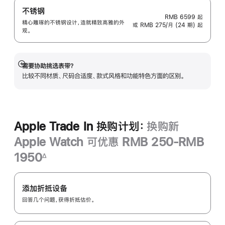
不锈钢
RMB 6599
起
精心雕琢的不锈钢设计，造就精致高雅的外
或 RMB 275/月 (24 期) 起
观。
需要协助挑选表带？
展
比较不同材质、尺码合适度、款式风格和功能特色方面的区别。
开
Apple Trade In 换购计划：
换购新
Apple Watch 可优惠 RMB 250-RMB
1950
∆
脚
Apple
注
Trade
添加折抵设备
In
回答几个问题，获得折抵估价。
换
购