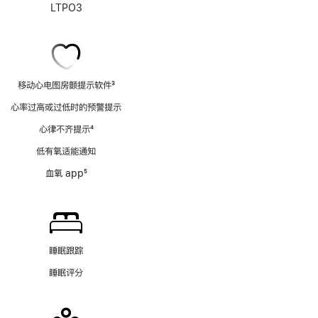
LTPO3
移动心电图房颤提示软件
3
脚
心率过高或过低时的预警提示
注
心律不齐提示
4
脚
低有氧适能通知
注
血氧 app
5
脚
注
睡眠跟踪
睡眠评分