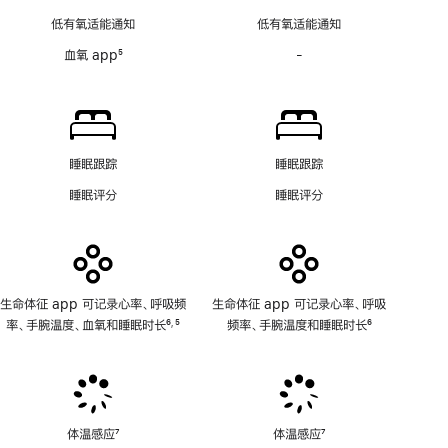
脚
脚
图
低有氧适能通知
低有氧适能通知
注
注
房
血氧 app
5
-
血
颤
脚
氧
提
注
app
示
功
软
能
件
不
功
睡眠跟踪
睡眠跟踪
适
能
睡眠评分
睡眠评分
用
不
适
用
生命体征 app 可记录心率、呼吸频
生命体征 app 可记录心率、呼吸
率、手腕温度、血氧和睡眠时长
6
5
频率、手腕温度和睡眠时长
6
,
脚
脚
脚
注
注
注
体温感应
7
体温感应
7