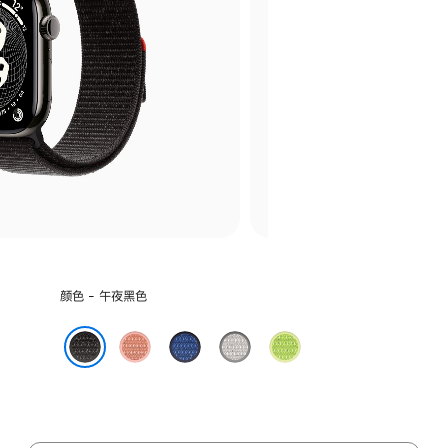
选
颜色 - 午夜黑色
择
颜
山
缎
朦
荧
色:
霞
带
胧
光
午夜黑色
粉
蓝
灰
黄
色
色
色
绿
色