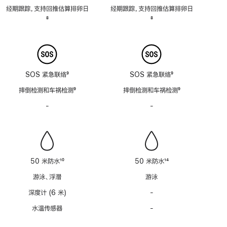
脚
脚
经期跟踪，支持回推估算排卵日
经期跟踪，支持回推估算排卵日
注
注
脚
8
脚
8
注
注
SOS 紧急联络
9
SOS 紧急联络
9
脚
脚
摔倒检测和车祸检测
9
摔倒检测和车祸检测
9
注
注
脚
脚
-
警
-
警
注
注
笛
笛
功
功
能
能
不
不
适
适
50 米防水
10
50 米防水
14
用
用
脚
脚
游泳、浮潜
游泳
注
注
深度计 (6 米)
-
深
度
水温传感器
-
水
计
温
(支