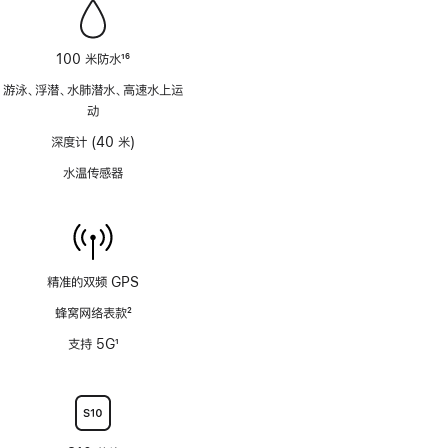
100 米防水
16
脚
游泳、浮潜、水肺潜水、高速水上运
注
动
深度计 (40 米)
水温传感器
精准的双频 GPS
蜂窝网络表款
2
脚
支持 5G
1
注
脚
注