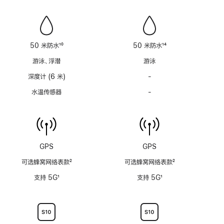
笛
笛
功
功
能
能
不
不
适
适
50 米防水
10
50 米防水
14
用
用
脚
脚
游泳、浮潜
游泳
注
注
深度计 (6 米)
-
深
度
水温传感器
-
水
计
温
(支
传
持
感
6
器
米
功
GPS
GPS
水
能
深)
可选蜂窝网络表款
2
可选蜂窝网络表款
2
不
功
脚
脚
适
支持 5G
1
支持 5G
1
能
注
注
用
脚
脚
不
注
注
适
用