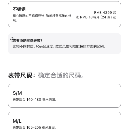
不锈钢
RMB 4399
起
精心雕琢的不锈钢设计，造就精致高雅的外
或 RMB 184/月 (24 期) 起
观。
需要协助挑选表带？
展
比较不同材质、尺码合适度、款式风格和功能特色方面的区别。
开
表带尺码：
确定合适的尺码。
S/M
表带适合 140–180 毫米腕围。
M/L
表带适合 165–205 毫米腕围。