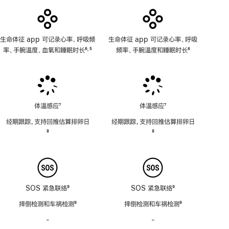
用
生命体征 app 可记录心率、呼吸频
生命体征 app 可记录心率、呼吸
率、手腕温度、血氧和睡眠时长
6
5
频率、手腕温度和睡眠时长
6
,
脚
脚
脚
注
注
注
体温感应
7
体温感应
7
脚
脚
经期跟踪，支持回推估算排卵日
经期跟踪，支持回推估算排卵日
注
注
脚
8
脚
8
注
注
SOS 紧急联络
9
SOS 紧急联络
9
脚
脚
摔倒检测和车祸检测
9
摔倒检测和车祸检测
9
注
注
脚
脚
-
警
-
警
注
注