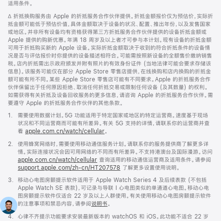
适用条件。
窗
口
脚
∆ 折抵换购服务由 Apple 的折抵服务合作伙伴提供。折抵金额报价仅为预估价，实际折
中
注
抵金额可能低于预估价值，具体金额取决于设备的状况、配置、推出年份，以及发售国家
打
或地区。并非所有设备均有资格获得第三方折抵服务合作伙伴提供的设备折抵金额或
开)
Apple 提供的购新优惠。年满 18 周岁及以上者才可参与本计划。现有设备的折抵金额
可用于折抵购买新的 Apple 设备。实际折抵金额取决于收到的符合折抵条件的设备情
况是否与评估报价时你提供的设备描述相符合。可能需按照新设备的全额售价缴纳销售
税。店内折抵需出示政府颁发并附有照片的有效身份证件 (当地法律可能会要求存储该
信息)。该服务可能仅在部分 Apple Store 零售店提供，在线换购和店内换购的折抵金
额可能有所不同。某些 Apple Store 零售店可能有不同要求。Apple 的折抵服务合作
伙伴保留出于任何原因拒绝、取消任何折抵交易或限制任何设备 (及其数量) 的权利。
如需获得有关折抵及设备回收服务的更多信息，请咨询 Apple 的折抵服务合作伙伴。需
要遵守 Apple 的折抵服务合作伙伴的其他条款。
脚
1.
需要使用数据计划。5G 功能适用于特定国家或地区的特定运营商。速度基于现场
注
状况和不同运营商而可能有所差异。有关 5G 支持的详情，请联系你的运营商并查
看
apple.com.cn/watch/cellular
。
脚
2.
使用蜂窝网络时，需要使用移动通信服务计划。请联系你的服务提供商了解更多详
注
情。实际连接状况会因可用网络的不同而有所差异。不支持港澳台及国际漫游。访问
apple.com.cn/watch/cellular
查询适用的移动通信运营商及适用条件。请参阅
support.apple.com/zh-cn/HT207578
(在
了解更多设置使用说明。
新
脚
3.
移动心电图房颤提示软件适用于 Apple Watch Series 4 及后续表款 (不包括
窗
注
Apple Watch SE 表款)，可记录与导联 I 心电图类似的单通道心电图。移动心电
口
图房颤提示软件仅适合 22 岁及以上人群使用。有关使用移动心电图房颤提示软件
中
的注意事项和禁忌内容，请参阅
说明书
。
打
开)
脚
4.
心律不齐提示功能要求安装最新版本的 watchOS 和 iOS。此功能不适合 22 岁