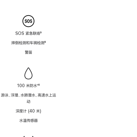
脚
8
注
SOS 紧急联络
9
脚
摔倒检测和车祸检测
9
注
脚
警笛
注
100 米防水
16
脚
游泳、浮潜、水肺潜水、高速水上运
注
动
深度计 (40 米)
水温传感器