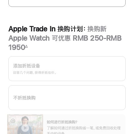
Apple Trade In 换购计划：
换购新
Apple Watch 可优惠 RMB 250-RMB
1950
∆
脚
Apple
注
Trade
添加折抵设备
In
回答几个问题，获得折抵估价。
换
购
计
不折抵换购
划：
如何进行折抵换购？
展
了解如何通过折抵换购省一笔，或免费回收处理
开
手中的设备。