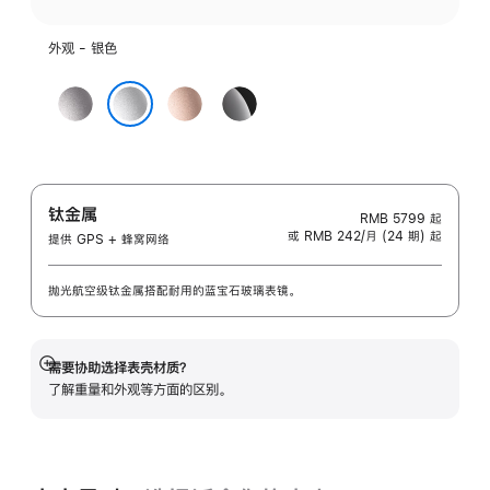
外观 - 银色
深
玫
亮
空
瑰
黑
银色
灰
金
色
色
色
钛金属
RMB 5799
起
或 RMB 242/月 (24 期) 起
提供 GPS + 蜂窝网络
抛光航空级钛金属搭配耐用的蓝宝石玻璃表镜。
需要协助选择表壳材质？
展
了解重量和外观等方面的区别。
开