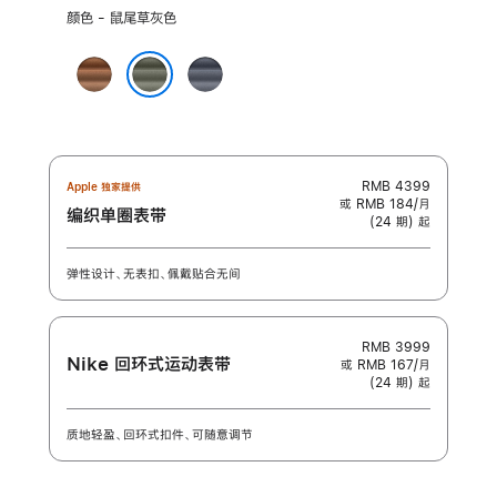
选
颜色 - 鼠尾草灰色
择
颜
焦
海
色:
糖
军
鼠尾草灰色
色
蓝
色
RMB 4399
Apple 独家提供
或 RMB 184/月
编织单圈表带
(24 期) 起
弹性设计、无表扣、佩戴贴合无间
RMB 3999
Nike 回环式运动表带
或 RMB 167/月
(24 期) 起
质地轻盈、回环式扣件、可随意调节