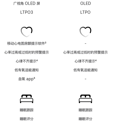
广视角 OLED 屏
OLED
LTPO3
LTPO
移动心电图房颤提示软件
3
-
移
脚
动
心率过高或过低时的预警提示
心率过高或过低时的预警提示
注
心
心律不齐提示
4
心律不齐提示
4
电
脚
脚
图
低有氧适能通知
低有氧适能通知
注
注
房
血氧 app
5
-
血
颤
脚
氧
提
注
app
示
功
软
能
件
不
功
睡眠跟踪
睡眠跟踪
适
能
睡眠评分
睡眠评分
用
不
适