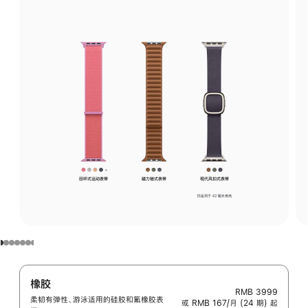
橡胶
RMB 3999
柔韧有弹性、游泳适用的硅胶和氟橡胶表
或 RMB 167/月 (24 期) 起