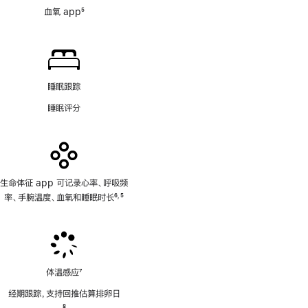
血氧 app
5
脚
注
睡眠跟踪
睡眠评分
生命体征 app 可记录心率、呼吸频
率、手腕温度、血氧和睡眠时长
6
5
,
脚
脚
注
注
体温感应
7
脚
经期跟踪，支持回推估算排卵日
注