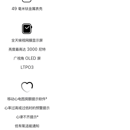
49 毫米钛金属表壳
全天候视网膜显示屏
亮度最高达 3000 尼特
广视角 OLED 屏
LTPO3
移动心电图房颤提示软件
3
脚
心率过高或过低时的预警提示
注
心律不齐提示
4
脚
低有氧适能通知
注