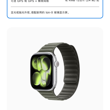
或 RMB 125/月 (24 期) 起
可选 GPS 或 GPS + 蜂窝网络
亚光或抛光外观，搭配耐用的 Ion-X 玻璃显示屏。
选
择
外
观: