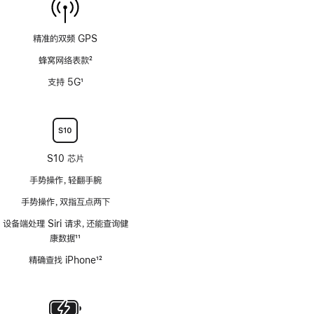
精准的双频 GPS
蜂窝网络表款
2
脚
支持 5G
1
注
脚
注
S10 芯片
手势操作，轻翻手腕
手势操作，双指互点两下
设备端处理 Siri 请求，还能查询健
康数据
11
脚
精确查找 iPhone
12
注
脚
注