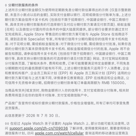
页
脚
◊
分期付款服务的条件
脚
注
上述所示分期付款金额仅为使用特定期数免息分期付款估算得出的示例 (仅显示整数数
额，未显示小数点以后的金额)，实际支付金额以银行、花呗或微信分付账单为准。上述分
期付款方案由信用卡发卡机构 (包括但不限于招商银行、中国建设银行、中国工商银行
等，具体支持分期付款服务的可选择银行及对应分期付款方案请见付款页面)、蚂蚁金服
(花呗) 以及微信分付面向符合条件的中国大陆居民提供。部分银行会要求你通过支付
宝完成购买。Apple Store 零售店的分期付款方案可能与 Apple Store 在线商店不
同，请到店咨询 Specialist 专家。所有银行信用卡分期均需经你的信用卡发卡机构批
准；对于花呗分期，需经蚂蚁金服批准；对于微信分付分期，需经微信分付批准。如果你选
择的分期付款方案未获得信用卡发卡机构、蚂蚁金服或微信分付的批准，Apple 将不会
被告知原因。请参阅信用卡发卡机构 (包括但不限于招商银行、中国建设银行、中国工商
银行等，具体支持分期付款服务的可选择银行请见付款页面) 网站、支付宝网站和微信
分付服务页面，了解相关条件、费用和收费。订单可能需要满足特定金额要求，不同免息
分期期数对应的最低限额可能有所不同。上述分期付款服务只适用于个人消费者。企业
和教育机构客户、企业员工购买计划 (EPP) 和 Apple 员工购买计划 (EPP) 适用的分
期付款方案可能与上述方案不同，详情请参见教育商店、EPP 在线商店和企业商店。公
司信用卡无资格申请分期。招商银行分期付款单笔订单最高限额为 RMB 150000。
当商品有货并/或发货时，购物金额将计入你的信用卡、支付宝或微信分付账单。相关财
务费用将显示在你的信用卡对账单、支付宝或微信账户中。
产品按广告宣传价或标价提供分期付款服务。价格包含增值税。所有订单均可享受免费
送货服务。
此信息更新于 2026 年 7 月 30 日。
脚
◊◊ 在经过 Apple Watch 亲子设置的 Apple Watch 上，部分功能可能无法使用。访
注
问
support.apple.com/zh-cn/109036
(在
了解详情。使用蜂窝网络时，需要使用移动
通信服务计划。访问
apple.com.cn/watch/cellular
新
查询适用的移动通信运营商及