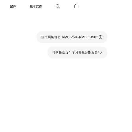
配件
技术支持
脚
折抵换购优惠 RMB 250-RMB 1950
∆
注
脚
可享最长 24 个月免息分期服务
(在
◊
注
新
窗
口
中
打
开)