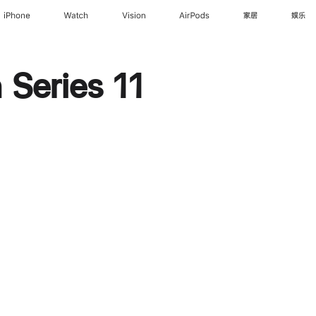
iPhone
Watch
Vision
AirPods
家居
娱乐
Series 11