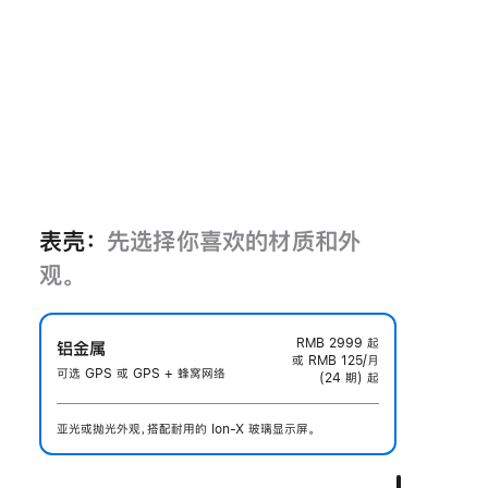
表壳：
先选择你喜欢的材质和外
观。
RMB 2999
起
铝金属
或 RMB 125/月
可选 GPS 或 GPS + 蜂窝网络
(24 期) 起
亚光或抛光外观，搭配耐用的 Ion-X 玻璃显示屏。