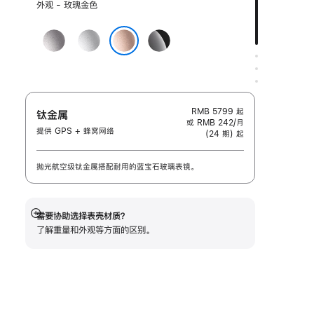
选
外观 - 玫瑰金色
择
外
深
银
亮
观:
空
色
黑
玫瑰金色
灰
色
色
RMB 5799
起
钛金属
或 RMB 242/月
提供 GPS + 蜂窝网络
(24 期) 起
抛光航空级钛金属搭配耐用的蓝宝石玻璃表镜。
需要协助选择表壳材质？
展
了解重量和外观等方面的区别。
开