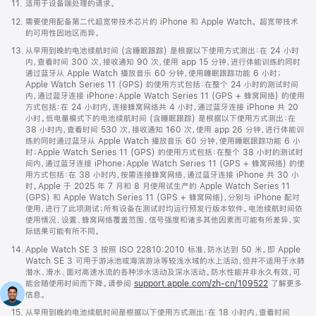
脚
11.
适用于设备端处理的请求。
注
脚
12.
需要使用配备第二代超宽带技术芯片的 iPhone 和 Apple Watch。 超宽带技术
注
的可用性因地区而异。
脚
13.
从早用到晚的电池续航时间 (含睡眠跟踪) 是根据以下使用方式测出：在 24 小时
注
内，查看时间 300 次，接收通知 90 次，使用 app 15 分钟，进行体能训练的同时
通过蓝牙从 Apple Watch 播放音乐 60 分钟，使用睡眠跟踪功能 6 小时；
Apple Watch Series 11 (GPS) 的使用方式包括：在整个 24 小时的测试时间
内，通过蓝牙连接 iPhone；Apple Watch Series 11 (GPS + 蜂窝网络) 的使用
方式包括：在 24 小时内，连接蜂窝网络共 4 小时，通过蓝牙连接 iPhone 共 20
小时。低电量模式下的电池续航时间 (含睡眠跟踪) 是根据以下使用方式测出：在
38 小时内，查看时间 530 次，接收通知 160 次，使用 app 26 分钟，进行体能训
练的同时通过蓝牙从 Apple Watch 播放音乐 60 分钟，使用睡眠跟踪功能 6 小
时；Apple Watch Series 11 (GPS) 的使用方式包括：在整个 38 小时的测试时
间内，通过蓝牙连接 iPhone；Apple Watch Series 11 (GPS + 蜂窝网络) 的使
用方式包括：在 38 小时内，按需连接蜂窝网络，通过蓝牙连接 iPhone 共 30 小
时。Apple 于 2025 年 7 月和 8 月使用试生产的 Apple Watch Series 11
(GPS) 和 Apple Watch Series 11 (GPS + 蜂窝网络)，分别与 iPhone 配对
使用，进行了此项测试；所有设备在测试时均运行预发行版本软件。电池续航时间依
使用情况、设置、蜂窝网络覆盖范围、信号强度和诸多其他因素而可能有所差异，实
际结果可能有所不同。
脚
14.
Apple Watch SE 3 按照 ISO 22810:2010 标准，防水达到 50 米。即 Apple
注
Watch SE 3 可用于游泳池或海滨游泳等较浅水域的水上活动，但并不适用于水肺
潜水、滑水、面对高速水流的各种涉水活动及深水活动。防水性能并非永久有效，可
能会随使用时间而下降。请参阅
support.apple.com/zh-cn/109522
了解更多
信息。
脚
15.
从早用到晚的电池续航时间是根据以下使用方式测出：在 18 小时内，查看时间