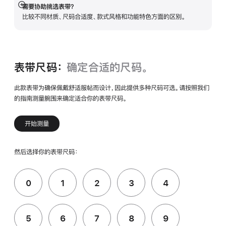
需要协助挑选表带？
展
比较不同材质、尺码合适度、款式风格和功能特色方面的区别。
开
表带尺码：
确定合适的尺码。
此款表带为确保佩戴舒适服帖而设计，因此提供多种尺码可选。请按照我们
的指南测量腕围来确定适合你的表带尺码。
开始测量
然后选择你的表带尺码：
0
1
2
3
4
5
6
7
8
9