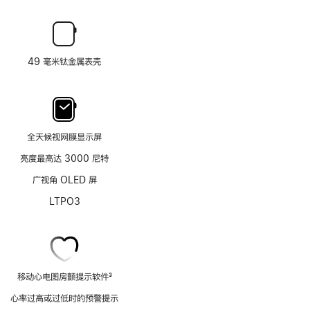
49 毫米钛金属表壳
全天候视网膜显示屏
亮度最高达 3000 尼特
广视角 OLED 屏
LTPO3
移动心电图房颤提示软件
3
脚
心率过高或过低时的预警提示
注