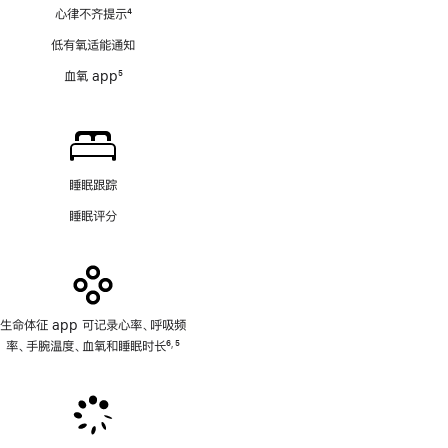
心律不齐提示
4
脚
低有氧适能通知
注
血氧 app
5
脚
注
睡眠跟踪
睡眠评分
生命体征 app 可记录心率、呼吸频
率、手腕温度、血氧和睡眠时长
6
5
,
脚
脚
注
注