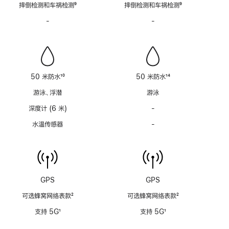
脚
脚
摔倒检测和车祸检测
9
摔倒检测和车祸检测
9
注
注
脚
脚
-
警
-
警
注
注
笛
笛
功
功
能
能
不
不
适
适
50 米防水
10
50 米防水
14
用
用
脚
脚
游泳、浮潜
游泳
注
注
深度计 (6 米)
-
深
度
水温传感器
-
水
计
温
(支
传
持
感
6
器
米
功
GPS
GPS
水
能
深)
可选蜂窝网络表款
2
可选蜂窝网络表款
2
不
功
脚
脚
适
支持 5G
1
支持 5G
1
能
注
注
用
脚
脚
不