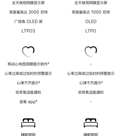
全天候视网膜显示屏
全天候视网膜显示屏
亮度最高达 2000 尼特
亮度最高达 1000 尼特
广视角 OLED 屏
OLED
LTPO3
LTPO
移动心电图房颤提示软件
3
-
移
脚
动
心率过高或过低时的预警提示
心率过高或过低时的预警提示
注
心
心律不齐提示
4
心律不齐提示
4
电
脚
脚
图
低有氧适能通知
低有氧适能通知
注
注
房
血氧 app
5
-
血
颤
脚
氧
提
注
app
示
功
软
能
件
不
功
睡眠跟踪
睡眠跟踪