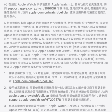
脚
◊◊ 在经过 Apple Watch 亲子设置的 Apple Watch 上，部分功能可能无法使用。访
注
问
support.apple.com/zh-cn/109036
(在
了解详情。使用蜂窝网络时，需要使用移动
通信服务计划。访问
apple.com.cn/watch/cellular
新
查询适用的移动通信运营商及
适用条件。
窗
口
脚
∆ 折抵换购服务由 Apple 的折抵服务合作伙伴提供。折抵金额报价仅为预估价，实际折
中
注
抵金额可能低于预估价值，具体金额取决于设备的状况、配置、推出年份，以及发售国家
打
或地区。并非所有设备均有资格获得第三方折抵服务合作伙伴提供的设备折抵金额或
开)
Apple 提供的购新优惠。年满 18 周岁及以上者才可参与本计划。现有设备的折抵金额
可用于折抵购买新的 Apple 设备。实际折抵金额取决于收到的符合折抵条件的设备情
况是否与评估报价时你提供的设备描述相符合。可能需按照新设备的全额售价缴纳销售
税。店内折抵需出示政府颁发并附有照片的有效身份证件 (当地法律可能会要求存储该
信息)。该服务可能仅在部分 Apple Store 零售店提供，在线换购和店内换购的折抵金
额可能有所不同。某些 Apple Store 零售店可能有不同要求。Apple 的折抵服务合作
伙伴保留出于任何原因拒绝、取消任何折抵交易或限制任何设备 (及其数量) 的权利。
如需获得有关折抵及设备回收服务的更多信息，请咨询 Apple 的折抵服务合作伙伴。需
要遵守 Apple 的折抵服务合作伙伴的其他条款。
脚
1.
需要使用数据计划。5G 功能适用于特定国家或地区的特定运营商。速度基于现场
注
状况和不同运营商而可能有所差异。有关 5G 支持的详情，请联系你的运营商并查
看
apple.com.cn/watch/cellular
。
脚
2.
使用蜂窝网络时，需要使用移动通信服务计划。请联系你的服务提供商了解更多详
注
情。实际连接状况会因可用网络的不同而有所差异。不支持港澳台及国际漫游。访问
apple.com.cn/watch/cellular
查询适用的移动通信运营商及适用条件。请参阅
support.apple.com/zh-cn/HT207578
(在
了解更多设置使用说明。
新
脚
3.
移动心电图房颤提示软件适用于 Apple Watch Series 4 及后续表款 (不包括
窗
注
Apple Watch SE 表款)，可记录与导联 I 心电图类似的单通道心电图。移动心电
口