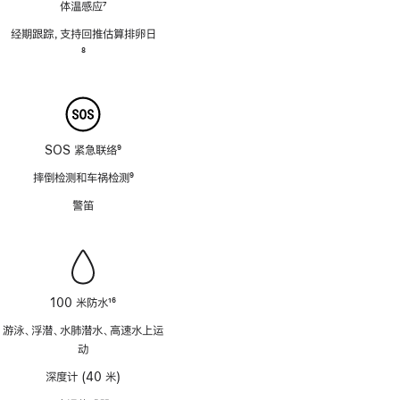
体温感应
7
脚
经期跟踪，支持回推估算排卵日
注
脚
8
注
SOS 紧急联络
9
脚
摔倒检测和车祸检测
9
注
脚
警笛
注
100 米防水
16
脚
游泳、浮潜、水肺潜水、高速水上运
注
动
深度计 (40 米)