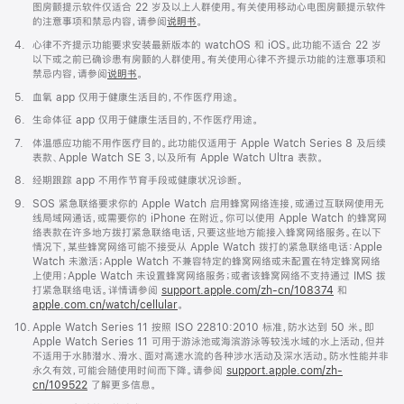
图房颤提示软件仅适合 22 岁及以上人群使用。有关使用移动心电图房颤提示软件
中
的注意事项和禁忌内容，请参阅
说明书
。
打
开)
脚
4.
心律不齐提示功能要求安装最新版本的 watchOS 和 iOS。此功能不适合 22 岁
注
以下或之前已确诊患有房颤的人群使用。有关使用心律不齐提示功能的注意事项和
禁忌内容，请参阅
说明书
。
脚
5.
血氧 app 仅用于健康生活目的，不作医疗用途。
注
脚
6.
生命体征 app 仅用于健康生活目的，不作医疗用途。
注
脚
7.
体温感应功能不用作医疗目的。此功能仅适用于 Apple Watch Series 8 及后续
注
表款、Apple Watch SE 3，以及所有 Apple Watch Ultra 表款。
脚
8.
经期跟踪 app 不用作节育手段或健康状况诊断。
注
脚
9.
SOS 紧急联络要求你的 Apple Watch 启用蜂窝网络连接，或通过互联网使用无
注
线局域网通话，或需要你的 iPhone 在附近。你可以使用 Apple Watch 的蜂窝网
络表款在许多地方拨打紧急联络电话，只要这些地方能接入蜂窝网络服务。在以下
情况下，某些蜂窝网络可能不接受从 Apple Watch 拨打的紧急联络电话：Apple
Watch 未激活；Apple Watch 不兼容特定的蜂窝网络或未配置在特定蜂窝网络
上使用；Apple Watch 未设置蜂窝网络服务；或者该蜂窝网络不支持通过 IMS 拨
打紧急联络电话。详情请参阅
support.apple.com/zh-cn/108374
(在
和
apple.com.cn/watch/cellular
。
新
窗
脚
10.
Apple Watch Series 11 按照 ISO 22810:2010 标准，防水达到 50 米。即
口
注
Apple Watch Series 11 可用于游泳池或海滨游泳等较浅水域的水上活动，但并
中
不适用于水肺潜水、滑水、面对高速水流的各种涉水活动及深水活动。防水性能并非
打
永久有效，可能会随使用时间而下降。请参阅
support.apple.com/zh-
开)
cn/109522
了解更多信息。