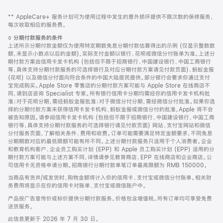
网
脚
脚
** AppleCare+ 服务计划可为使用过程中发生的意外损坏提供不限次数的保修服务，
注
页
注
每次收取相应的服务费。
页
脚
◊
分期付款服务的条件
脚
注
上述所示分期付款金额仅为使用特定期数免息分期付款估算得出的示例 (仅显示整数数
额，未显示小数点以后的金额)，实际支付金额以银行、花呗或微信分付账单为准。上述分
期付款方案由信用卡发卡机构 (包括但不限于招商银行、中国建设银行、中国工商银行
等，具体支持分期付款服务的可选择银行及对应分期付款方案请见付款页面)、蚂蚁金服
(花呗) 以及微信分付面向符合条件的中国大陆居民提供。部分银行会要求你通过支付
宝完成购买。Apple Store 零售店的分期付款方案可能与 Apple Store 在线商店不
同，请到店咨询 Specialist 专家。所有银行信用卡分期均需经你的信用卡发卡机构批
准；对于花呗分期，需经蚂蚁金服批准；对于微信分付分期，需经微信分付批准。如果你选
择的分期付款方案未获得信用卡发卡机构、蚂蚁金服或微信分付的批准，Apple 将不会
被告知原因。请参阅信用卡发卡机构 (包括但不限于招商银行、中国建设银行、中国工商
银行等，具体支持分期付款服务的可选择银行请见付款页面) 网站、支付宝网站和微信
分付服务页面，了解相关条件、费用和收费。订单可能需要满足特定金额要求，不同免息
分期期数对应的最低限额可能有所不同。上述分期付款服务只适用于个人消费者。企业
和教育机构客户、企业员工购买计划 (EPP) 和 Apple 员工购买计划 (EPP) 适用的分
期付款方案可能与上述方案不同，详情请参见教育商店、EPP 在线商店和企业商店。公
司信用卡无资格申请分期。招商银行分期付款单笔订单最高限额为 RMB 150000。
当商品有货并/或发货时，购物金额将计入你的信用卡、支付宝或微信分付账单。相关财
务费用将显示在你的信用卡对账单、支付宝或微信账户中。
产品按广告宣传价或标价提供分期付款服务。价格包含增值税。所有订单均可享受免费
送货服务。
此信息更新于 2026 年 7 月 30 日。