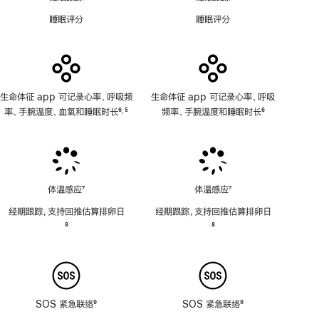
适
能
睡眠评分
睡眠评分
用
不
适
用
生命体征 app 可记录心率、呼吸频
生命体征 app 可记录心率、呼吸
率、手腕温度、血氧和睡眠时长
6
5
频率、手腕温度和睡眠时长
6
,
脚
脚
脚
注
注
注
体温感应
7
体温感应
7
脚
脚
经期跟踪，支持回推估算排卵日
经期跟踪，支持回推估算排卵日
注
注
脚
8
脚
8
注
注
SOS 紧急联络
9
SOS 紧急联络
9