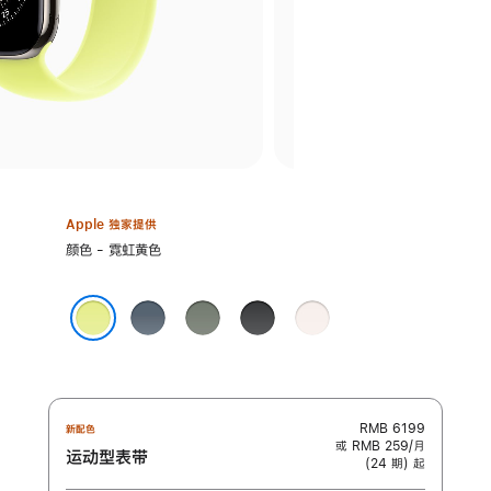
Apple 独家提供
选
颜色 - 霓虹黄色
择
颜
铁
灰
黑
淡
色:
锚
绿
色
桃
霓虹黄色
蓝
色
粉
色
色
RMB 6199
新配色
或 RMB 259/月
运动型表带
(24 期) 起