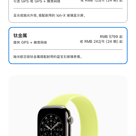
或 RMB 125/月 (24 期) 起
可选 GPS 或 GPS + 蜂窝网络
亚光或抛光外观，搭配耐用的 Ion-X 玻璃显示屏。
钛金属
RMB 5799
起
或 RMB 242/月 (24 期) 起
提供 GPS + 蜂窝网络
抛光航空级钛金属搭配耐用的蓝宝石玻璃表镜。
选
择
外
观: