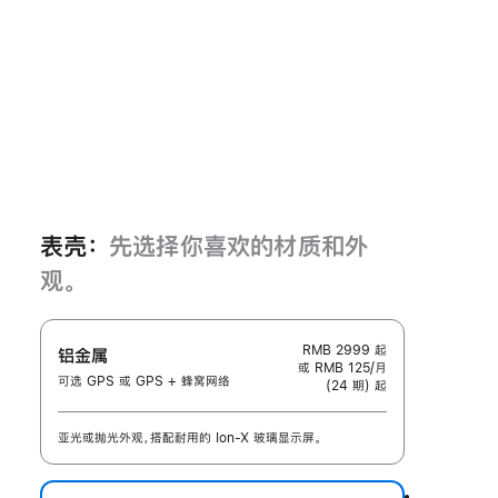
表壳：
先选择你喜欢的材质和外
观。
RMB 2999
起
铝金属
或 RMB 125/月
可选 GPS 或 GPS + 蜂窝网络
(24 期) 起
亚光或抛光外观，搭配耐用的 Ion-X 玻璃显示屏。