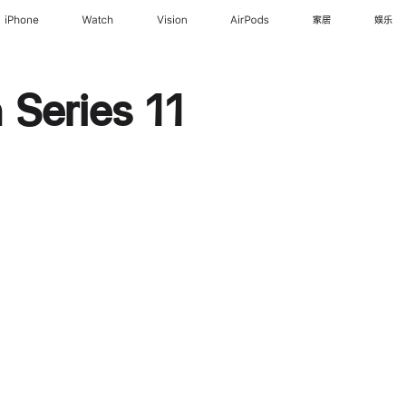
iPhone
Watch
Vision
AirPods
家居
娱乐
Series 11