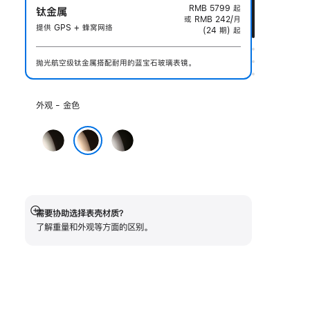
RMB 5799
起
钛金属
或 RMB 242/月
提供 GPS + 蜂窝网络
(24 期) 起
抛光航空级钛金属搭配耐用的蓝宝石玻璃表镜。
选
外观 - 金色
择
外
原
石
观:
色
板
金色
色
需要协助选择表壳材质？
展
了解重量和外观等方面的区别。
开