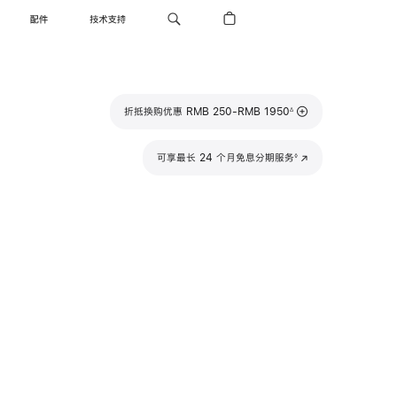
配件
技术支持
脚
折抵换购优惠 RMB 250-RMB 1950
∆
注
脚
可享最长 24 个月免息分期服务
(在
◊
注
新
窗
口
中
打
开)