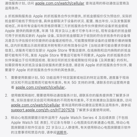
通信服务计划。访问
apple.com.cn/watch/cellular
新
查询适用的移动通信运营商及
适用条件。
窗
口
脚
∆ 折抵换购服务由 Apple 的折抵服务合作伙伴提供。折抵金额报价仅为预估价，实际折
中
注
抵金额可能低于预估价值，具体金额取决于设备的状况、配置、推出年份，以及发售国家
打
或地区。并非所有设备均有资格获得第三方折抵服务合作伙伴提供的设备折抵金额或
开)
Apple 提供的购新优惠。年满 18 周岁及以上者才可参与本计划。现有设备的折抵金额
可用于折抵购买新的 Apple 设备。实际折抵金额取决于收到的符合折抵条件的设备情
况是否与评估报价时你提供的设备描述相符合。可能需按照新设备的全额售价缴纳销售
税。店内折抵需出示政府颁发并附有照片的有效身份证件 (当地法律可能会要求存储该
信息)。该服务可能仅在部分 Apple Store 零售店提供，在线换购和店内换购的折抵金
额可能有所不同。某些 Apple Store 零售店可能有不同要求。Apple 的折抵服务合作
伙伴保留出于任何原因拒绝、取消任何折抵交易或限制任何设备 (及其数量) 的权利。
如需获得有关折抵及设备回收服务的更多信息，请咨询 Apple 的折抵服务合作伙伴。需
要遵守 Apple 的折抵服务合作伙伴的其他条款。
脚
1.
需要使用数据计划。5G 功能适用于特定国家或地区的特定运营商。速度基于现场
注
状况和不同运营商而可能有所差异。有关 5G 支持的详情，请联系你的运营商并查
看
apple.com.cn/watch/cellular
。
脚
2.
使用蜂窝网络时，需要使用移动通信服务计划。请联系你的服务提供商了解更多详
注
情。实际连接状况会因可用网络的不同而有所差异。不支持港澳台及国际漫游。访问
apple.com.cn/watch/cellular
查询适用的移动通信运营商及适用条件。请参阅
support.apple.com/zh-cn/HT207578
(在
了解更多设置使用说明。
新
脚
3.
移动心电图房颤提示软件适用于 Apple Watch Series 4 及后续表款 (不包括
窗
注
Apple Watch SE 表款)，可记录与导联 I 心电图类似的单通道心电图。移动心电
口
图房颤提示软件仅适合 22 岁及以上人群使用。有关使用移动心电图房颤提示软件
中
的注意事项和禁忌内容，请参阅
说明书
。
打