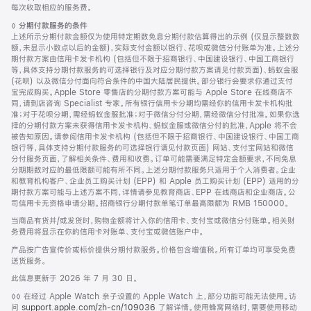
注
页
注
每次收取相应的服务费。
页
脚
◊
分期付款服务的条件
脚
注
上述所示分期付款金额仅为使用特定期数免息分期付款估算得出的示例 (仅显示整数数
额，未显示小数点以后的金额)，实际支付金额以银行、花呗或微信分付账单为准。上述分
期付款方案由信用卡发卡机构 (包括但不限于招商银行、中国建设银行、中国工商银行
等，具体支持分期付款服务的可选择银行及对应分期付款方案请见付款页面)、蚂蚁金服
(花呗) 以及微信分付面向符合条件的中国大陆居民提供。部分银行会要求你通过支付
宝完成购买。Apple Store 零售店的分期付款方案可能与 Apple Store 在线商店不
同，请到店咨询 Specialist 专家。所有银行信用卡分期均需经你的信用卡发卡机构批
准；对于花呗分期，需经蚂蚁金服批准；对于微信分付分期，需经微信分付批准。如果你选
择的分期付款方案未获得信用卡发卡机构、蚂蚁金服或微信分付的批准，Apple 将不会
被告知原因。请参阅信用卡发卡机构 (包括但不限于招商银行、中国建设银行、中国工商
银行等，具体支持分期付款服务的可选择银行请见付款页面) 网站、支付宝网站和微信
分付服务页面，了解相关条件、费用和收费。订单可能需要满足特定金额要求，不同免息
分期期数对应的最低限额可能有所不同。上述分期付款服务只适用于个人消费者。企业
和教育机构客户、企业员工购买计划 (EPP) 和 Apple 员工购买计划 (EPP) 适用的分
期付款方案可能与上述方案不同，详情请参见教育商店、EPP 在线商店和企业商店。公
司信用卡无资格申请分期。招商银行分期付款单笔订单最高限额为 RMB 150000。
当商品有货并/或发货时，购物金额将计入你的信用卡、支付宝或微信分付账单。相关财
务费用将显示在你的信用卡对账单、支付宝或微信账户中。
产品按广告宣传价或标价提供分期付款服务。价格包含增值税。所有订单均可享受免费
送货服务。
此信息更新于 2026 年 7 月 30 日。
脚
◊◊ 在经过 Apple Watch 亲子设置的 Apple Watch 上，部分功能可能无法使用。访
注
问
support.apple.com/zh-cn/109036
(在
了解详情。使用蜂窝网络时，需要使用移动