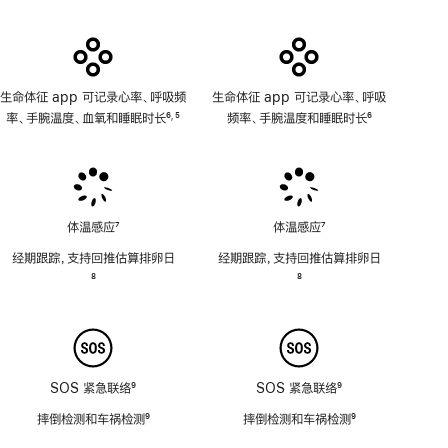
适
用
生命体征 app 可记录心率、呼吸频
生命体征 app 可记录心率、呼吸
率、手腕温度、血氧和睡眠时长
6
5
频率、手腕温度和睡眠时长
6
,
脚
脚
脚
注
注
注
体温感应
7
体温感应
7
脚
脚
经期跟踪，支持回推估算排卵日
经期跟踪，支持回推估算排卵日
注
注
脚
8
脚
8
注
注
SOS 紧急联络
9
SOS 紧急联络
9
脚
脚
摔倒检测和车祸检测
9
摔倒检测和车祸检测
9
注
注
脚
脚