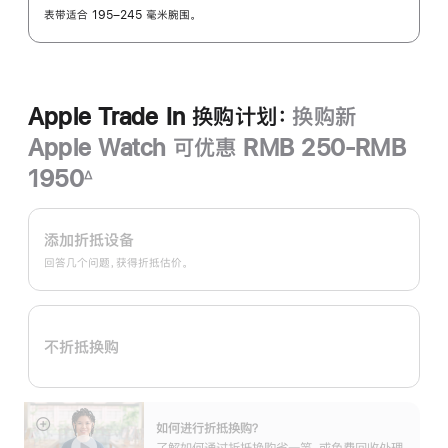
表带适合 195–245 毫米腕围。
Apple Trade In 换购计划：
换购新
Apple Watch 可优惠 RMB 250-RMB
1950
∆
脚
Apple
注
Trade
添加折抵设备
In
回答几个问题，获得折抵估价。
换
购
计
不折抵换购
划：
如何进行折抵换购？
展