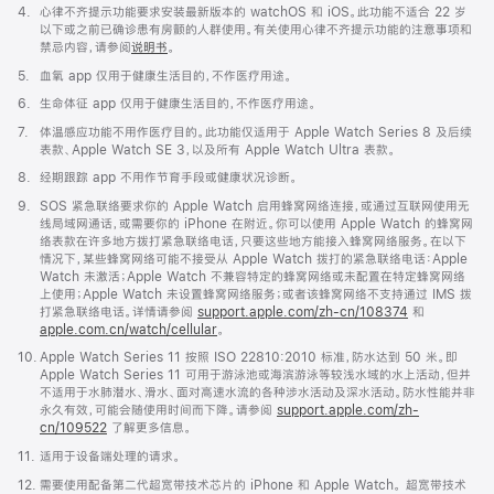
开)
脚
4.
心律不齐提示功能要求安装最新版本的 watchOS 和 iOS。此功能不适合 22 岁
注
以下或之前已确诊患有房颤的人群使用。有关使用心律不齐提示功能的注意事项和
禁忌内容，请参阅
说明书
。
脚
5.
血氧 app 仅用于健康生活目的，不作医疗用途。
注
脚
6.
生命体征 app 仅用于健康生活目的，不作医疗用途。
注
脚
7.
体温感应功能不用作医疗目的。此功能仅适用于 Apple Watch Series 8 及后续
注
表款、Apple Watch SE 3，以及所有 Apple Watch Ultra 表款。
脚
8.
经期跟踪 app 不用作节育手段或健康状况诊断。
注
脚
9.
SOS 紧急联络要求你的 Apple Watch 启用蜂窝网络连接，或通过互联网使用无
注
线局域网通话，或需要你的 iPhone 在附近。你可以使用 Apple Watch 的蜂窝网
络表款在许多地方拨打紧急联络电话，只要这些地方能接入蜂窝网络服务。在以下
情况下，某些蜂窝网络可能不接受从 Apple Watch 拨打的紧急联络电话：Apple
Watch 未激活；Apple Watch 不兼容特定的蜂窝网络或未配置在特定蜂窝网络
上使用；Apple Watch 未设置蜂窝网络服务；或者该蜂窝网络不支持通过 IMS 拨
打紧急联络电话。详情请参阅
support.apple.com/zh-cn/108374
(在
和
apple.com.cn/watch/cellular
。
新
窗
脚
10.
Apple Watch Series 11 按照 ISO 22810:2010 标准，防水达到 50 米。即
口
注
Apple Watch Series 11 可用于游泳池或海滨游泳等较浅水域的水上活动，但并
中
不适用于水肺潜水、滑水、面对高速水流的各种涉水活动及深水活动。防水性能并非
打
永久有效，可能会随使用时间而下降。请参阅
support.apple.com/zh-
开)
cn/109522
了解更多信息。
脚
11.
适用于设备端处理的请求。
注
脚
12.
需要使用配备第二代超宽带技术芯片的 iPhone 和 Apple Watch。 超宽带技术