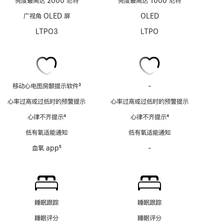
亮度最高达 2000 尼特
亮度最高达 1000 尼特
广视角 OLED 屏
OLED
LTPO3
LTPO
移动心电图房颤提示软件
3
-
移
脚
动
心率过高或过低时的预警提示
心率过高或过低时的预警提示
注
心
心律不齐提示
4
心律不齐提示
4
电
脚
脚
图
低有氧适能通知
低有氧适能通知
注
注
房
血氧 app
5
-
血
颤
脚
氧
提
注
app
示
功
软
能
件
不
功
睡眠跟踪
睡眠跟踪
适
能
睡眠评分
睡眠评分
用
不