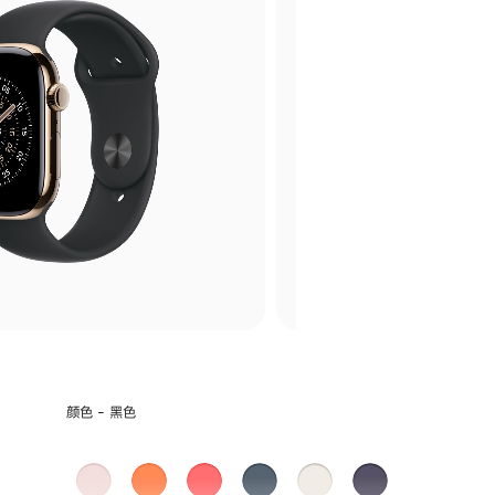
选
颜色 - 黑色
择
颜
浅
柑
亮
铁
星
雾
色: