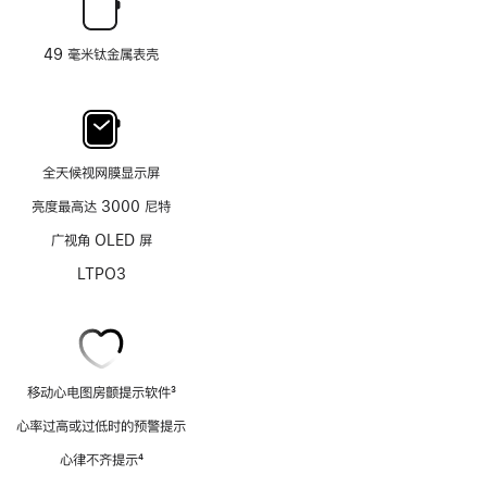
49 毫米钛金属表壳
全天候视网膜显示屏
亮度最高达 3000 尼特
广视角 OLED 屏
LTPO3
移动心电图房颤提示软件
3
脚
心率过高或过低时的预警提示
注
心律不齐提示
4
脚