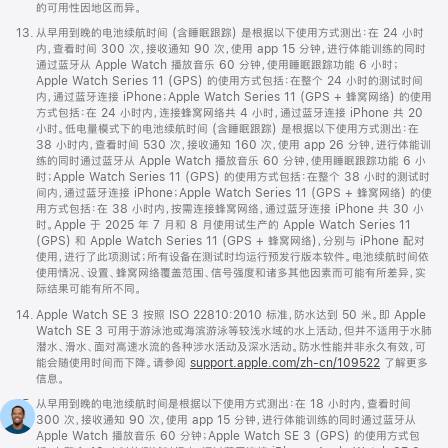
注
的可用性因地区而异。
脚
13.
从早用到晚的电池续航时间 (含睡眠跟踪) 是根据以下使用方式测出：在 24 小时
注
内，查看时间 300 次，接收通知 90 次，使用 app 15 分钟，进行体能训练的同时
通过蓝牙从 Apple Watch 播放音乐 60 分钟，使用睡眠跟踪功能 6 小时；
Apple Watch Series 11 (GPS) 的使用方式包括：在整个 24 小时的测试时间
内，通过蓝牙连接 iPhone；Apple Watch Series 11 (GPS + 蜂窝网络) 的使用
方式包括：在 24 小时内，连接蜂窝网络共 4 小时，通过蓝牙连接 iPhone 共 20
小时。低电量模式下的电池续航时间 (含睡眠跟踪) 是根据以下使用方式测出：在
38 小时内，查看时间 530 次，接收通知 160 次，使用 app 26 分钟，进行体能训
练的同时通过蓝牙从 Apple Watch 播放音乐 60 分钟，使用睡眠跟踪功能 6 小
时；Apple Watch Series 11 (GPS) 的使用方式包括：在整个 38 小时的测试时
间内，通过蓝牙连接 iPhone；Apple Watch Series 11 (GPS + 蜂窝网络) 的使
用方式包括：在 38 小时内，按需连接蜂窝网络，通过蓝牙连接 iPhone 共 30 小
时。Apple 于 2025 年 7 月和 8 月使用试生产的 Apple Watch Series 11
(GPS) 和 Apple Watch Series 11 (GPS + 蜂窝网络)，分别与 iPhone 配对
使用，进行了此项测试；所有设备在测试时均运行预发行版本软件。电池续航时间依
使用情况、设置、蜂窝网络覆盖范围、信号强度和诸多其他因素而可能有所差异，实
际结果可能有所不同。
脚
14.
Apple Watch SE 3 按照 ISO 22810:2010 标准，防水达到 50 米。即 Apple
注
Watch SE 3 可用于游泳池或海滨游泳等较浅水域的水上活动，但并不适用于水肺
潜水、滑水、面对高速水流的各种涉水活动及深水活动。防水性能并非永久有效，可
能会随使用时间而下降。请参阅
support.apple.com/zh-cn/109522
了解更多
信息。
脚
15.
从早用到晚的电池续航时间是根据以下使用方式测出：在 18 小时内，查看时间
注
300 次，接收通知 90 次，使用 app 15 分钟，进行体能训练的同时通过蓝牙从
Apple Watch 播放音乐 60 分钟；Apple Watch SE 3 (GPS) 的使用方式包