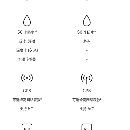
-
警
-
警
注
注
笛
笛
功
功
能
能
不
不
适
适
50 米防水
10
50 米防水
14
用
用
脚
脚
游泳、浮潜
游泳
注
注
深度计 (6 米)
-
深
度
水温传感器
-
水
计
温
(支
传
持
感
6
器
米
功
GPS
GPS
水
能
深)
可选蜂窝网络表款
2
可选蜂窝网络表款
2
不
功
脚
脚
适
支持 5G
1
支持 5G
1
能
注
注
用
脚
脚
不
注
注
适
用