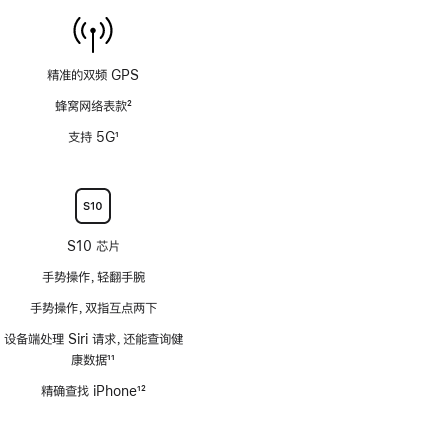
精准的双频 GPS
蜂窝网络表款
2
脚
支持 5G
1
注
脚
注
S10 芯片
手势操作，轻翻手腕
手势操作，双指互点两下
设备端处理 Siri 请求，还能查询健
康数据
11
脚
精确查找 iPhone
12
注
脚
注