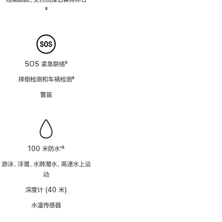
注
脚
8
注
SOS 紧急联络
9
脚
摔倒检测和车祸检测
9
注
脚
警笛
注
100 米防水
16
脚
游泳、浮潜、水肺潜水、高速水上运
注
动
深度计 (40 米)
水温传感器