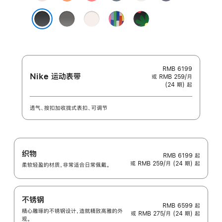
粉
橘
番
锚
光
紫
色
色
石
蓝
色
色
岩
淡
彩
Black
榴
色
灰
桃
虹
Unity
粉
黑色
色
粉
版
-
色
色
团
结
之
RMB 6199
Nike 运动表带
或 RMB 259/月
花
(24 期) 起
透气、按扣加收拢式表扣、可调节
织物
RMB 6199
起
或 RMB 259/月 (24 期) 起
柔软轻盈的材质，非常适合日常佩戴。
不锈钢
RMB 6599
起
精心雕琢的不锈钢设计，造就精致高雅的外
或 RMB 275/月 (24 期) 起
观。