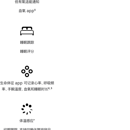
低有氧适能通知
注
血氧 app
5
脚
注
睡眠跟踪
睡眠评分
生命体征 app 可记录心率、呼吸频
率、手腕温度、血氧和睡眠时长
6
5
,
脚
脚
注
注
体温感应
7
脚
经期跟踪，支持回推估算排卵日