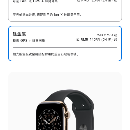
或 RMB 125/月 (24 期) 起
可选 GPS 或 GPS + 蜂窝网络
亚光或抛光外观，搭配耐用的 Ion-X 玻璃显示屏。
钛金属
RMB 5799
起
或 RMB 242/月 (24 期) 起
提供 GPS + 蜂窝网络
抛光航空级钛金属搭配耐用的蓝宝石玻璃表镜。
选
择
外
观: