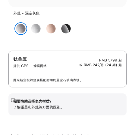
外观 - 深空灰色
银
玫
亮
色
瑰
黑
深空灰色
金
色
色
钛金属
RMB 5799
起
或 RMB 242/月 (24 期) 起
提供 GPS + 蜂窝网络
抛光航空级钛金属搭配耐用的蓝宝石玻璃表镜。
需要协助选择表壳材质？
展
了解重量和外观等方面的区别。
开