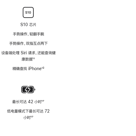
注
S10 芯片
手势操作，轻翻手腕
手势操作，双指互点两下
设备端处理 Siri 请求，还能查询健
康数据
11
脚
精确查找 iPhone
12
注
脚
注
最长可达 42 小时
17
脚
低电量模式下最长可达 72
注
小时
17
脚
注