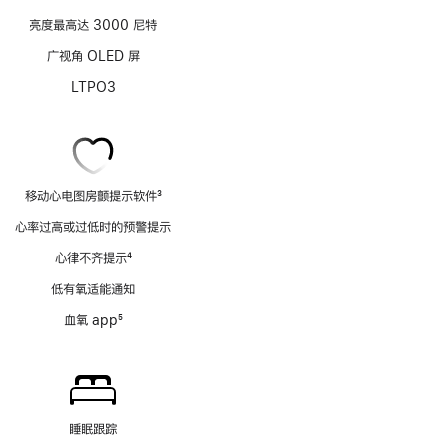
亮度最高达 3000 尼特
广视角 OLED 屏
LTPO3
移动心电图房颤提示软件
3
脚
心率过高或过低时的预警提示
注
心律不齐提示
4
脚
低有氧适能通知
注
血氧 app
5
脚
注
睡眠跟踪