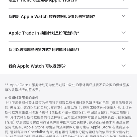
哪些 iPhone 机型兼容 Apple Watch？
我的新 Apple Watch 转移数据和设置起来容易吗？
Apple Trade In 换购计划是如何运作的？
我可以选择哪些送货方式？何时能收到商品？
我的 Apple Watch 可以退货吗？
网
脚
脚
** AppleCare+ 服务计划可为使用过程中发生的意外损坏提供不限次数的保修服务，
注
页
注
每次收取相应的服务费。
页
脚
◊
分期付款服务的条件
脚
注
上述所示分期付款金额仅为使用特定期数免息分期付款估算得出的示例 (仅显示整数数
额，未显示小数点以后的金额)，实际支付金额以银行、花呗或微信分付账单为准。上述分
期付款方案由信用卡发卡机构 (包括但不限于招商银行、中国建设银行、中国工商银行
等，具体支持分期付款服务的可选择银行及对应分期付款方案请见付款页面)、蚂蚁金服
(花呗) 以及微信分付面向符合条件的中国大陆居民提供。部分银行会要求你通过支付
宝完成购买。Apple Store 零售店的分期付款方案可能与 Apple Store 在线商店不
同，请到店咨询 Specialist 专家。所有银行信用卡分期均需经你的信用卡发卡机构批
准；对于花呗分期，需经蚂蚁金服批准；对于微信分付分期，需经微信分付批准。如果你选