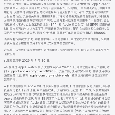
择的分期付款方案未获得信用卡发卡机构、蚂蚁金服或微信分付的批准，Apple 将不会
被告知原因。请参阅信用卡发卡机构 (包括但不限于招商银行、中国建设银行、中国工商
银行等，具体支持分期付款服务的可选择银行请见付款页面) 网站、支付宝网站和微信
分付服务页面，了解相关条件、费用和收费。订单可能需要满足特定金额要求，不同免息
分期期数对应的最低限额可能有所不同。上述分期付款服务只适用于个人消费者。企业
和教育机构客户、企业员工购买计划 (EPP) 和 Apple 员工购买计划 (EPP) 适用的分
期付款方案可能与上述方案不同，详情请参见教育商店、EPP 在线商店和企业商店。公
司信用卡无资格申请分期。招商银行分期付款单笔订单最高限额为 RMB 150000。
当商品有货并/或发货时，购物金额将计入你的信用卡、支付宝或微信分付账单。相关财
务费用将显示在你的信用卡对账单、支付宝或微信账户中。
产品按广告宣传价或标价提供分期付款服务。价格包含增值税。所有订单均可享受免费
送货服务。
此信息更新于 2026 年 7 月 30 日。
脚
◊◊ 在经过 Apple Watch 亲子设置的 Apple Watch 上，部分功能可能无法使用。访
注
问
support.apple.com/zh-cn/109036
(在
了解详情。使用蜂窝网络时，需要使用移动
通信服务计划。访问
apple.com.cn/watch/cellular
新
查询适用的移动通信运营商及
适用条件。
窗
口
脚
∆ 折抵换购服务由 Apple 的折抵服务合作伙伴提供。折抵金额报价仅为预估价，实际折
中
注
抵金额可能低于预估价值，具体金额取决于设备的状况、配置、推出年份，以及发售国家
打
或地区。并非所有设备均有资格获得第三方折抵服务合作伙伴提供的设备折抵金额或
开)
Apple 提供的购新优惠。年满 18 周岁及以上者才可参与本计划。现有设备的折抵金额
可用于折抵购买新的 Apple 设备。实际折抵金额取决于收到的符合折抵条件的设备情
况是否与评估报价时你提供的设备描述相符合。可能需按照新设备的全额售价缴纳销售
税。店内折抵需出示政府颁发并附有照片的有效身份证件 (当地法律可能会要求存储该
信息)。该服务可能仅在部分 Apple Store 零售店提供，在线换购和店内换购的折抵金