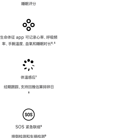
睡眠评分
生命体征 app 可记录心率、呼吸频
率、手腕温度、血氧和睡眠时长
6
5
,
脚
脚
注
注
体温感应
7
脚
经期跟踪，支持回推估算排卵日
注
脚
8
注
SOS 紧急联络
9
脚
摔倒检测和车祸检测
9