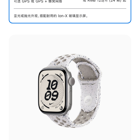
或 RMB 125/月 (24 期) 起
可选 GPS 或 GPS + 蜂窝网络
亚光或抛光外观，搭配耐用的 Ion-X 玻璃显示屏。
选
择
外
观: