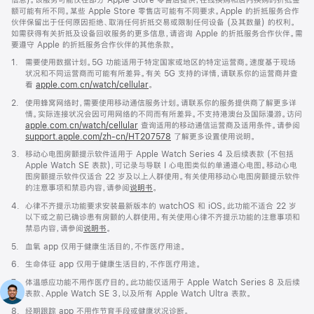
额可能有所不同。某些 Apple Store 零售店可能有不同要求。Apple 的折抵服务合作
伙伴保留出于任何原因拒绝、取消任何折抵交易或限制任何设备 (及其数量) 的权利。
如需获得有关折抵及设备回收服务的更多信息，请咨询 Apple 的折抵服务合作伙伴。需
要遵守 Apple 的折抵服务合作伙伴的其他条款。
脚
1.
需要使用数据计划。5G 功能适用于特定国家或地区的特定运营商。速度基于现场
注
状况和不同运营商而可能有所差异。有关 5G 支持的详情，请联系你的运营商并查
看
apple.com.cn/watch/cellular
。
脚
2.
使用蜂窝网络时，需要使用移动通信服务计划。请联系你的服务提供商了解更多详
注
情。实际连接状况会因可用网络的不同而有所差异。不支持港澳台及国际漫游。访问
apple.com.cn/watch/cellular
查询适用的移动通信运营商及适用条件。请参阅
support.apple.com/zh-cn/HT207578
(在
了解更多设置使用说明。
新
脚
3.
移动心电图房颤提示软件适用于 Apple Watch Series 4 及后续表款 (不包括
窗
注
Apple Watch SE 表款)，可记录与导联 I 心电图类似的单通道心电图。移动心电
口
图房颤提示软件仅适合 22 岁及以上人群使用。有关使用移动心电图房颤提示软件
中
的注意事项和禁忌内容，请参阅
说明书
。
打
开)
脚
4.
心律不齐提示功能要求安装最新版本的 watchOS 和 iOS。此功能不适合 22 岁
注
以下或之前已确诊患有房颤的人群使用。有关使用心律不齐提示功能的注意事项和
禁忌内容，请参阅
说明书
。
脚
5.
血氧 app 仅用于健康生活目的，不作医疗用途。
注
脚
6.
生命体征 app 仅用于健康生活目的，不作医疗用途。
注
脚
7.
体温感应功能不用作医疗目的。此功能仅适用于 Apple Watch Series 8 及后续
注
表款、Apple Watch SE 3，以及所有 Apple Watch Ultra 表款。
脚
8.
经期跟踪 app 不用作节育手段或健康状况诊断。