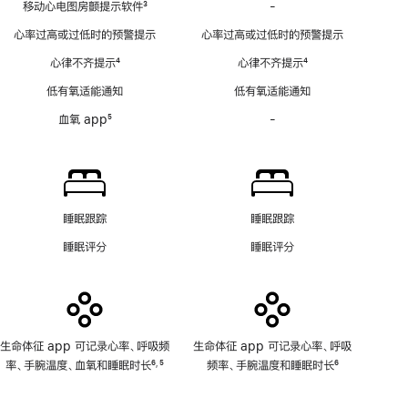
移动心电图房颤提示软件
3
-
移
脚
动
心率过高或过低时的预警提示
心率过高或过低时的预警提示
注
心
心律不齐提示
4
心律不齐提示
4
电
脚
脚
图
低有氧适能通知
低有氧适能通知
注
注
房
血氧 app
5
-
血
颤
脚
氧
提
注
app
示
功
软
能
件
不
功
睡眠跟踪
睡眠跟踪
适
能
睡眠评分
睡眠评分
用
不
适
用
生命体征 app 可记录心率、呼吸频
生命体征 app 可记录心率、呼吸
率、手腕温度、血氧和睡眠时长
6
5
频率、手腕温度和睡眠时长
6
,
脚
脚
脚
注
注
注