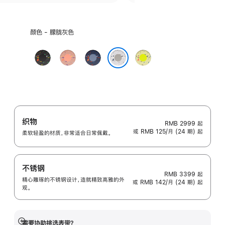
选
颜色 - 朦胧灰色
择
颜
午
山
缎
荧
色:
夜
霞
带
光
朦胧灰色
黑
粉
蓝
黄
色
色
色
绿
色
织物
RMB 2999
起
或 RMB 125/月 (24 期) 起
柔软轻盈的材质，非常适合日常佩戴。
不锈钢
RMB 3399
起
精心雕琢的不锈钢设计，造就精致高雅的外
或 RMB 142/月 (24 期) 起
观。
需要协助挑选表带？