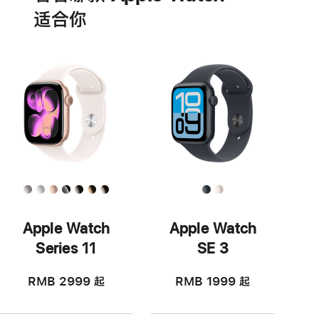
适‍合‍你
Apple Watch
Apple Watch
Series 11
SE 3
RMB 2999
起
RMB 1999
起