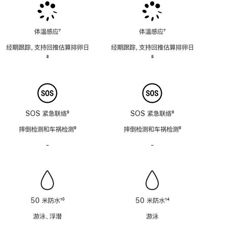
体温感应
7
体温感应
7
脚
脚
经期跟踪，支持回推估算排卵日
经期跟踪，支持回推估算排卵日
注
注
脚
8
脚
8
注
注
SOS 紧急联络
9
SOS 紧急联络
9
脚
脚
摔倒检测和车祸检测
9
摔倒检测和车祸检测
9
注
注
脚
脚
-
警
-
警
注
注
笛
笛
功
功
能
能
不
不
适
适
50 米防水
10
50 米防水
14
用
用
脚
脚
游泳、浮潜
游泳
注
注