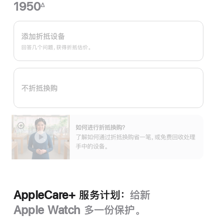
1950
∆
脚
Apple
注
Trade
添加折抵设备
In
回答几个问题，获得折抵估价。
换
购
计
不折抵换购
划：
如何进行折抵换购？
展
了解如何通过折抵换购省一笔，或免费回收处理
开
手中的设备。
AppleCare+ 服务计划：
给新
Apple Watch 多一份保护。