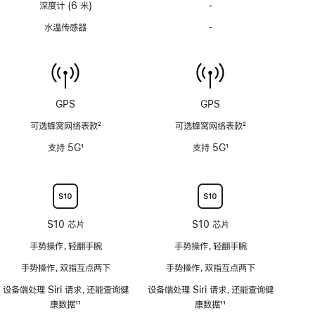
深度计 (6 米)
-
深
度
水温传感器
-
水
计
温
(支
传
持
感
6
器
米
功
GPS
GPS
水
能
深)
可选蜂窝网络表款
2
可选蜂窝网络表款
2
不
功
脚
脚
适
支持 5G
1
支持 5G
1
能
注
注
用
脚
脚
不
注
注
适
用
S10 芯片
S10 芯片
手势操作，轻翻手腕
手势操作，轻翻手腕
手势操作，双指互点两下
手势操作，双指互点两下
设备端处理 Siri 请求，还能查询健
设备端处理 Siri 请求，还能查询健
康数据
11
康数据
11