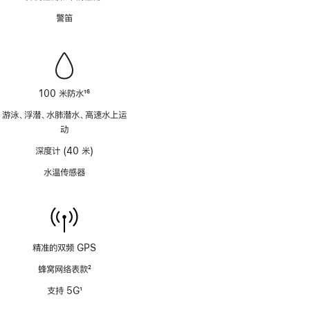
注
脚
警笛
注
100 米防水
16
脚
游泳、浮潜、水肺潜水、高速水上运
注
动
深度计 (40 米)
水温传感器
精准的双频 GPS
蜂窝网络表款
2
脚
支持 5G
1
注
脚